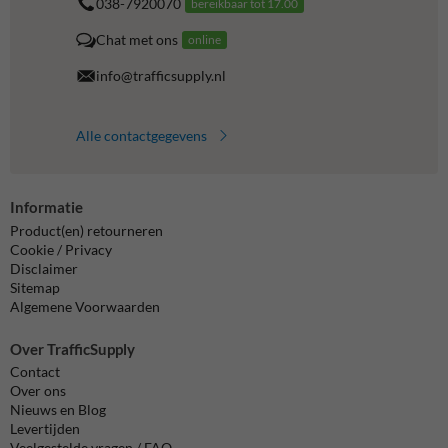
038-7920070
bereikbaar tot 17.00
Chat met ons
online
info@trafficsupply.nl
Alle contactgegevens
Informatie
Product(en) retourneren
Cookie / Privacy
Disclaimer
Sitemap
Algemene Voorwaarden
Over TrafficSupply
Contact
Over ons
Nieuws en Blog
Levertijden
Veelgestelde vragen / FAQ