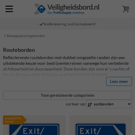
Snelle levering, ook bij maatwerk!
Bewegwijzeringsborden
Routeborden
Reflecterende routeborden met dubbel omgezette randen zijn een
uitstekende keuze voor bedrijventerreinen vanwege hun verbeterde
zichtbaarheid en duurzaamheid. Deze borden zijn vooral 's nachts of
bij slecht weer goed zichtbaar, wat helpt bij het duidelijk
communiceren van navigatie-aanwijzingen en veiligheidsinformatie
Lees meer
aan bestuurders. De dubbel omgezette randen versterken de borden,
waardoor ze beter bestand zijn tegen beschadigingen die vaak
Toon gerelateerde categorieën
voorkomen in gebieden met zwaar verkeer en industriële activiteiten.
Deze verbeterde stevigheid draagt bij aan de veiligheid op het terrein,
sorteer op:
doordat duidelijke en goed onderhouden borden de kans op
ongelukken en vergissingen verminderen. Bovendien zorgt de
populairste
professionele uitstraling van deze borden voor een positieve indruk
keuze
van het bedrijventerrein.