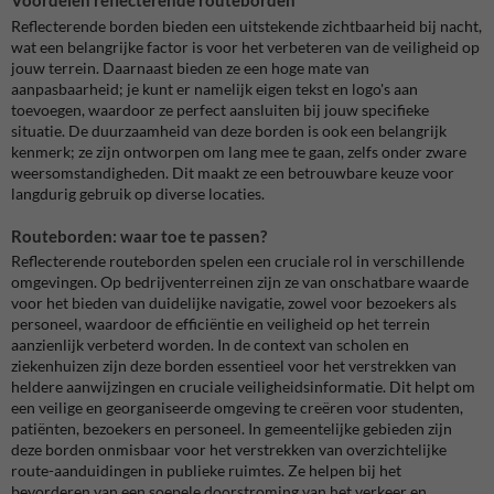
Reflecterende borden bieden een uitstekende zichtbaarheid bij nacht,
wat een belangrijke factor is voor het verbeteren van de veiligheid op
jouw terrein. Daarnaast bieden ze een hoge mate van
aanpasbaarheid; je kunt er namelijk eigen tekst en logo's aan
toevoegen, waardoor ze perfect aansluiten bij jouw specifieke
situatie. De duurzaamheid van deze borden is ook een belangrijk
kenmerk; ze zijn ontworpen om lang mee te gaan, zelfs onder zware
weersomstandigheden. Dit maakt ze een betrouwbare keuze voor
langdurig gebruik op diverse locaties.
Routeborden: waar toe te passen?
Reflecterende routeborden spelen een cruciale rol in verschillende
omgevingen. Op bedrijventerreinen zijn ze van onschatbare waarde
voor het bieden van duidelijke navigatie, zowel voor bezoekers als
personeel, waardoor de efficiëntie en veiligheid op het terrein
aanzienlijk verbeterd worden. In de context van scholen en
ziekenhuizen zijn deze borden essentieel voor het verstrekken van
heldere aanwijzingen en cruciale veiligheidsinformatie. Dit helpt om
een veilige en georganiseerde omgeving te creëren voor studenten,
patiënten, bezoekers en personeel. In gemeentelijke gebieden zijn
deze borden onmisbaar voor het verstrekken van overzichtelijke
route-aanduidingen in publieke ruimtes. Ze helpen bij het
bevorderen van een soepele doorstroming van het verkeer en