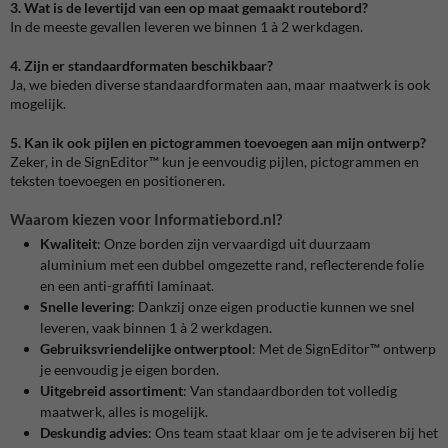
3. Wat is de levertijd van een op maat gemaakt routebord?
In de meeste gevallen leveren we binnen 1 à 2 werkdagen.
4. Zijn er standaardformaten beschikbaar?
Ja, we bieden diverse standaardformaten aan, maar maatwerk is ook
mogelijk.
5. Kan ik ook pijlen en pictogrammen toevoegen aan mijn ontwerp?
Zeker, in de SignEditor™ kun je eenvoudig pijlen, pictogrammen en
teksten toevoegen en positioneren.
Waarom kiezen voor Informatiebord.nl?
Kwaliteit
:
Onze borden zijn vervaardigd uit duurzaam
aluminium met een dubbel omgezette rand, reflecterende folie
en een anti-graffiti laminaat.
Snelle levering
:
Dankzij onze eigen productie kunnen we snel
leveren, vaak binnen 1 à 2 werkdagen.
Gebruiksvriendelijke ontwerptool
:
Met de SignEditor™ ontwerp
je eenvoudig je eigen borden.
Uitgebreid assortiment
:
Van standaardborden tot volledig
maatwerk, alles is mogelijk.
Deskundig advies
:
Ons team staat klaar om je te adviseren bij het