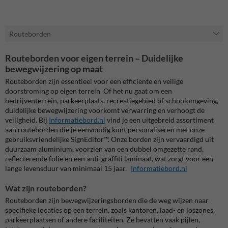
Routeborden
Routeborden voor eigen terrein – Duidelijke
bewegwijzering op maat
Routeborden zijn essentieel voor een efficiënte en veilige
doorstroming op eigen terrein.
Of het nu gaat om een
bedrijventerrein, parkeerplaats, recreatiegebied of schoolomgeving,
duidelijke bewegwijzering voorkomt verwarring en verhoogt de
veiligheid.
Bij
Informatiebord.nl
vind je een uitgebreid assortiment
aan routeborden die je eenvoudig kunt personaliseren met onze
gebruiksvriendelijke SignEditor™.
Onze borden zijn vervaardigd uit
duurzaam aluminium, voorzien van een dubbel omgezette rand,
reflecterende folie en een anti-graffiti laminaat, wat zorgt voor een
lange levensduur van minimaal 15 jaar.
Informatiebord.nl
Wat zijn routeborden?
Routeborden zijn bewegwijzeringsborden die de weg wijzen naar
specifieke locaties op een terrein, zoals kantoren, laad- en loszones,
parkeerplaatsen of andere faciliteiten.
Ze bevatten vaak pijlen,