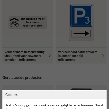
Verkeersbord fietsenstalling
Verkeersbord parkeerplaats
uitsluitend voor bewoners
(nummer) met pijl -
complex - reflecterend
reflecterend
Gerelateerde producten
Cookies
TrafficSupply gebruikt cookies en vergelijkbare technieken. Naast