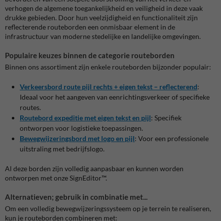
verhogen de algemene toegankelijkheid en veiligheid in deze vaak
drukke gebieden. Door hun veelzijdigheid en functionaliteit zijn
reflecterende routeborden een onmisbaar element in de
infrastructuur van moderne stedelijke en landelijke omgevingen.
Populaire keuzes binnen de categorie routeborden
Binnen ons assortiment zijn enkele routeborden bijzonder populair:
Verkeersbord route pijl rechts + eigen tekst – reflecterend
:
Ideaal voor het aangeven van eenrichtingsverkeer of specifieke
routes.
Routebord expeditie met eigen tekst en pijl
:
Specifiek
ontworpen voor logistieke toepassingen.
Bewegwijzeringsbord met logo en pijl
:
Voor een professionele
uitstraling met bedrijfslogo.
Al deze borden zijn volledig aanpasbaar en kunnen worden
ontworpen met onze SignEditor™.
Alternatieven; gebruik in combinatie met...
Om een volledig bewegwijzeringssysteem op je terrein te realiseren,
kun je routeborden combineren met: