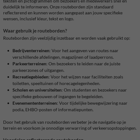
teksten en pictogrammen om bezoekers en medewerkers snel en
duidelijk te informeren.
Onze routeborden zijn standaard
reflecterend en kunnen worden aangepast aan jouw specifieke
wensen, inclusief kleur, tekst en logo.
Waar gebruik je routeborden?
Routeborden zijn veelzijdig inzetbaar en worden vaak gebruikt op:
Bedrijventerreinen
:
Voor het aangeven van routes naar
verschillende afdelingen, magazijnen of laadperrons.
Parkeerterreinen
:
Om bezoekers te leiden naar de juiste
parkeerzones of uitgangen.
Recreatiegebieden
:
Voor het wijzen naar faciliteiten zoals
toiletten, speeltuinen of horecagelegenheden.
Scholen en universiteiten
:
Om studenten en bezoekers naar
specifieke gebouwen of ingangen te begeleiden.
Evenemententerreinen
:
Voor tijdelijke bewegwijzering naar
podia, EHBO-posten of informatiepunten.
Door het gebruik van routeborden verbeter je de navigatie op je
terrein en voorkom je onnodige verwarring of verkeersopstoppingen.
Voordelen reflecterende routeborden