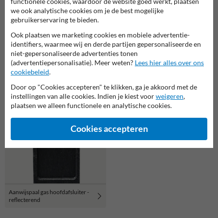
functionele cookies, waardoor de website goed werkt, plaatsen
we ook analytische cookies om je de best mogelijke
gebruikerservaring te bieden.
Ook plaatsen we marketing cookies en mobiele advertentie-
Verwijsbord toeristisch (bruin) -
identifiers, waarmee wij en derde partijen gepersonaliseerde en
met 1 pictogram, 1 regel tekst en
niet-gepersonaliseerde advertenties tonen
Bermpaal kunststof met twee
pijl
(advertentiepersonalisatie). Meer weten?
Lees hier alles over ons
bordjes eigen terrein + verboden
cookiebeleid
.
toegang - reflecterend
Door op "Cookies accepteren" te klikken, ga je akkoord met de
instellingen van alle cookies. Indien je kiest voor
weigeren
,
plaatsen we alleen functionele en analytische cookies.
Cookies accepteren
Aanwijspaal gas hoofdafsluiter -
reflecterend