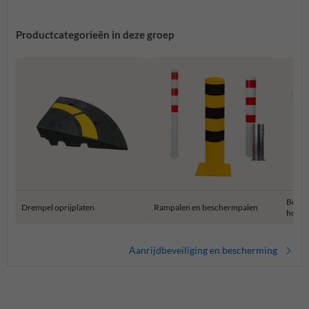
Productcategorieën in deze groep
Besch
Drempel oprijplaten
Rampalen en beschermpalen
hoekb
Aanrijdbeveiliging en bescherming