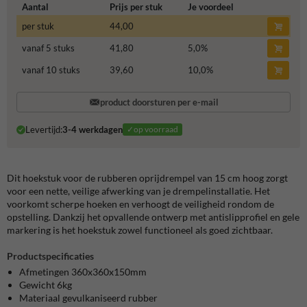
Aantal
Prijs per stuk
Je voordeel
per stuk
44,00
vanaf 5 stuks
41,80
5,0
%
vanaf 10 stuks
39,60
10,0
%
product doorsturen per e-mail
Levertijd:
3-4 werkdagen
✓op voorraad
Dit hoekstuk voor de rubberen oprijdrempel van 15 cm hoog zorgt
voor een nette, veilige afwerking van je drempelinstallatie. Het
voorkomt scherpe hoeken en verhoogt de veiligheid rondom de
opstelling. Dankzij het opvallende ontwerp met antislipprofiel en gele
markering is het hoekstuk zowel functioneel als goed zichtbaar.
Productspecificaties
Afmetingen 360x360x150mm
Gewicht 6kg
Materiaal gevulkaniseerd rubber