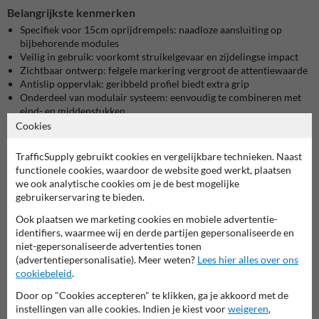
Belangrijkste kenmerken
Specifiek voor 15cm oprijdrempels: naadloze aansluiting op
bijbehorende modules
Veilig in gebruik: voorkomt struikelgevaar en zijdelingse impact
Zichtbaar ontwerp: felgele markering vergroot de attentiewaarde
Antislip oppervlak: geribbeld profiel biedt extra grip
Onderdeel van modulair systeem: eenvoudig te combineren met
eind- en middenstukken
Cookies
Gebouwd voor langdurige belasting
Geschikt voor zwaar verkeer: tot 40 ton draagkracht (in
TrafficSupply gebruikt cookies en vergelijkbare technieken. Naast
combinatie met hoofdmodule)
functionele cookies, waardoor de website goed werkt, plaatsen
Duurzame montage: installatie via bevestigingspunten van de
we ook analytische cookies om je de best mogelijke
hoofdmodule (bevestigingsmateriaal los verkrijgbaar)
gebruikerservaring te bieden.
Materiaal: Gevulkaniseerd rubber – weerbestendig en robuust
Ook plaatsen we marketing cookies en mobiele advertentie-
identifiers, waarmee wij en derde partijen gepersonaliseerde en
Toepassingen
niet-gepersonaliseerde advertenties tonen
Industriële omgevingen
(advertentiepersonalisatie). Meer weten?
Lees hier alles over ons
Laad- en loszones
cookiebeleid
.
Evenemententerreinen
Parkeerterreinen en toegangswegen
Door op "Cookies accepteren" te klikken, ga je akkoord met de
instellingen van alle cookies. Indien je kiest voor
weigeren
,