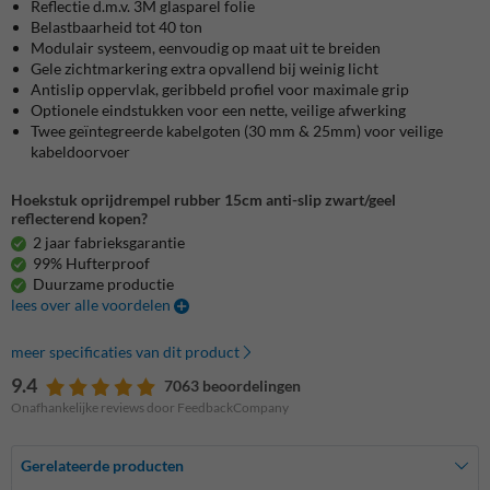
Reflectie d.m.v. 3M glasparel folie
Belastbaarheid tot 40 ton
Modulair systeem, eenvoudig op maat uit te breiden
Gele zichtmarkering extra opvallend bij weinig licht
Antislip oppervlak, geribbeld profiel voor maximale grip
Optionele eindstukken voor een nette, veilige afwerking
Twee geïntegreerde kabelgoten (30 mm & 25mm) voor veilige
kabeldoorvoer
Hoekstuk oprijdrempel rubber 15cm anti-slip zwart/geel
reflecterend kopen?
2 jaar fabrieksgarantie
99% Hufterproof
Duurzame productie
lees over alle voordelen
meer specificaties van dit product
9.4
7063 beoordelingen
Onafhankelijke reviews door FeedbackCompany
Gerelateerde producten