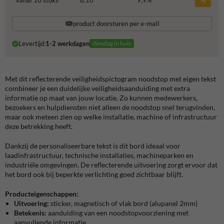
vanaf 10 stuks
8,10
9,9
%
product doorsturen per e-mail
Levertijd:
1-2 werkdagen
dinsdag in huis
Met dit reflecterende veiligheidspictogram noodstop met eigen tekst
combineer je een duidelijke veiligheidsaanduiding met extra
informatie op maat van jouw locatie. Zo kunnen medewerkers,
bezoekers en hulpdiensten niet alleen de noodstop snel terugvinden,
maar ook meteen zien op welke installatie, machine of infrastructuur
deze betrekking heeft.
Dankzij de personaliseerbare tekst is dit bord ideaal voor
laadinfrastructuur, technische installaties, machineparken en
industriële omgevingen. De reflecterende uitvoering zorgt ervoor dat
het bord ook bij beperkte verlichting goed zichtbaar blijft.
Producteigenschappen:
Uitvoering:
sticker, magnetisch of vlak bord (alupanel 2mm)
Betekenis:
aanduiding van een noodstopvoorziening met
aanvullende informatie