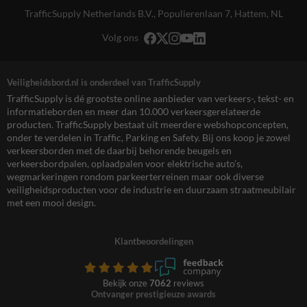
TrafficSupply Netherlands B.V.,
Populierenlaan 7
,
Hattem, NL
Volg ons
Veiligheidsbord.nl is onderdeel van TrafficSupply
TrafficSupply is dé grootste online aanbieder van verkeers-, tekst- en
informatieborden en meer dan 10.000 verkeersgerelateerde
producten. TrafficSupply bestaat uit meerdere webshopconcepten,
onder te verdelen in Traffic, Parking en Safety. Bij ons koop je zowel
verkeersborden met de daarbij behorende beugels en
verkeersbordpalen, oplaadpalen voor elektrische auto’s,
wegmarkeringen rondom parkeerterreinen maar ook diverse
veiligheidsproducten voor de industrie en duurzaam straatmeubilair
met een mooi design.
Klantbeoordelingen
Bekijk onze
7062
reviews
Ontvanger prestigieuze awards