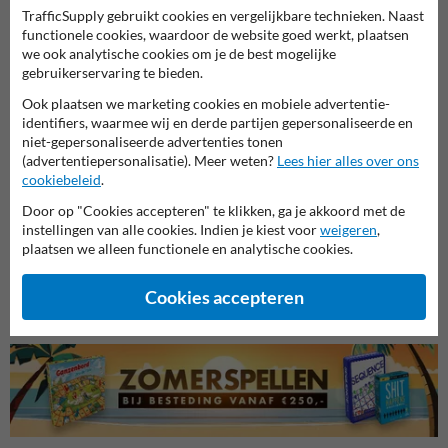
TrafficSupply gebruikt cookies en vergelijkbare technieken. Naast
functionele cookies, waardoor de website goed werkt, plaatsen
we ook analytische cookies om je de best mogelijke
gebruikerservaring te bieden.
Ook plaatsen we marketing cookies en mobiele advertentie-
identifiers, waarmee wij en derde partijen gepersonaliseerde en
niet-gepersonaliseerde advertenties tonen
(advertentiepersonalisatie). Meer weten?
Lees hier alles over ons
cookiebeleid
.
Door op "Cookies accepteren" te klikken, ga je akkoord met de
instellingen van alle cookies. Indien je kiest voor
weigeren
,
Brand pictogrammen
Verbodspictogrammen
Gebod
plaatsen we alleen functionele en analytische cookies.
Cookies accepteren
Veiligheidspictogrammen