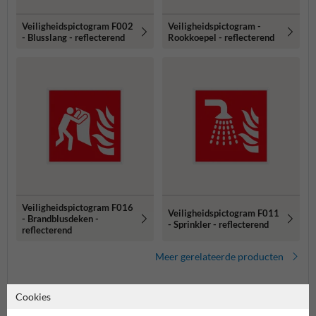
Veiligheidspictogram F002
Veiligheidspictogram -
- Blusslang - reflecterend
Rookkoepel - reflecterend
Veiligheidspictogram F016
Veiligheidspictogram F011
- Brandblusdeken -
- Sprinkler - reflecterend
reflecterend
Meer gerelateerde producten
Cookies
Productcategorieën in deze groep