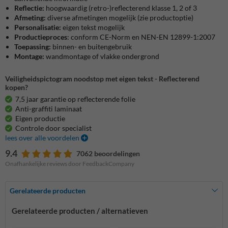
Reflectie:
hoogwaardig (retro-)reflecterend klasse 1, 2 of 3
Afmeting:
diverse afmetingen mogelijk (zie productoptie)
Personalisatie:
eigen tekst mogelijk
Productieproces
: conform CE-Norm en NEN-EN 12899-1:2007
Toepassing:
binnen- en buitengebruik
Montage:
wandmontage of vlakke ondergrond
Veiligheidspictogram noodstop met eigen tekst - Reflecterend
kopen?
7,5 jaar garantie op reflecterende folie
Anti-graffiti laminaat
Eigen productie
Controle door specialist
lees over alle voordelen
9.4
7062 beoordelingen
Onafhankelijke reviews door FeedbackCompany
Gerelateerde producten
Gerelateerde producten / alternatieven