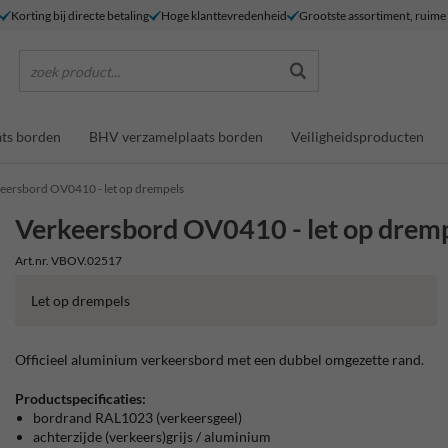
Korting bij directe betaling
Hoge klanttevredenheid
Grootste assortiment, ruim
zoek product...
ts borden
BHV verzamelplaats borden
Veiligheidsproducten
eersbord OV0410 - let op drempels
Verkeersbord OV0410 - let op drem
Art.nr. VBOV.02517
Let op drempels
Officieel aluminium verkeersbord met een dubbel omgezette rand.
Productspecificaties:
bordrand RAL1023 (verkeersgeel)
achterzijde (verkeers)grijs / aluminium