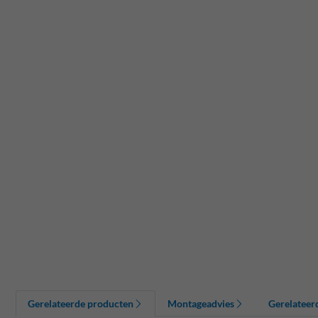
Gerelateerde producten
Montageadvies
Gerelateer