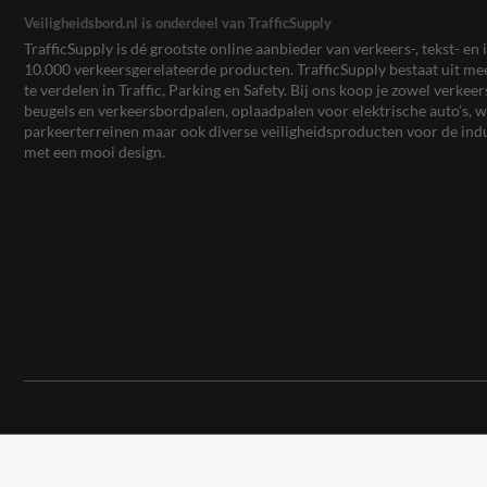
Veiligheidsbord.nl is onderdeel van TrafficSupply
TrafficSupply is dé grootste online aanbieder van verkeers-, tekst- 
10.000 verkeersgerelateerde producten. TrafficSupply bestaat uit 
te verdelen in Traffic, Parking en Safety. Bij ons koop je zowel verk
beugels en verkeersbordpalen, oplaadpalen voor elektrische auto’s
parkeerterreinen maar ook diverse veiligheidsproducten voor de ind
met een mooi design.