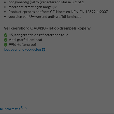
hoogwaardig (retro-)reflecterend klasse 3, 2 of 1
meerdere afmetingen mogelijk.
Productieproces conform CE-Norm en NEN-EN 12899-1:2007
voorzien van UV-werend anti-graffiti laminaat
Verkeersbord OV0410 - let op drempels kopen?
15 jaar garantie op reflecterende folie
Anti-graffiti laminaat
99% Hufterproof
lees over alle voordelen
(7)
de informatie