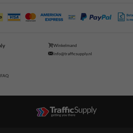
Beta
is m
ply
Winkelmand
info@trafficsupply.nl
/ FAQ