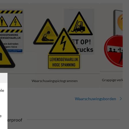
Grappige verkeer
Waarschuwingspictogrammen
ele
Waarschuwingsborden
e
ufterproof