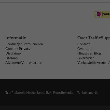
Informatie
Over TrafficSup
Product(en) retourneren
Contact
Cookie / Privacy
Over ons
Disclaimer
Nieuws en Blog
Sitemap
Levertijden
Algemene Voorwaarden
Veelgestelde vragen 
TrafficSupply Netherlands B.V.,
Populierenlaan 7
,
Hattem, NL