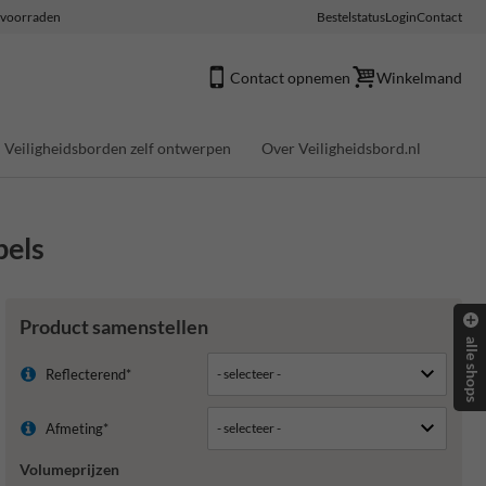
e voorraden
Bestelstatus
Login
Contact
Contact opnemen
Winkelmand
Veiligheidsborden zelf ontwerpen
Over Veiligheidsbord.nl
pels
Product samenstellen
alle shops
Reflecterend*
Afmeting*
Volumeprijzen