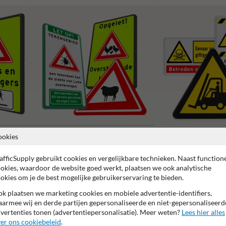
ookies
Waarschuwingsborden dieren
Waarschuwingsborden
afficSupply gebruikt cookies en vergelijkbare technieken. Naast function
okies, waardoor de website goed werkt, plaatsen we ook analytische
okies om je de best mogelijke gebruikerservaring te bieden.
k plaatsen we marketing cookies en mobiele advertentie-identifiers,
armee wij en derde partijen gepersonaliseerde en niet-gepersonaliseerd
 garantie op reflecterende folie
Anti-graffiti laminaat
99% H
vertenties tonen (advertentiepersonalisatie). Meer weten?
Lees hier alles
er ons cookiebeleid
.