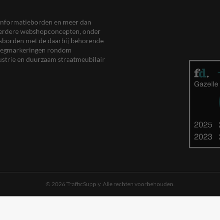
en informatieborden en meer dan
meerdere webshopconcepten, onder
eersborden met de daarbij behorende
, wegmarkeringen rondom
ustrie en duurzaam straatmeubilair
© 2026 TrafficSupply. Alle rechten voorbehouden.