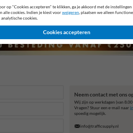
or op "Cookies accepteren" te klikken, ga je akkoord met de instellingen
n alle cookies. Indien je kiest voor
weigeren
, plaatsen we alleen functione
 analytische cookies.
Cookies accepteren
Neem contact met ons o
Wij zijn op werkdagen (van 8.00
Vragen? Stuur een e-mail naar
i
spoedig mogelijk.
info@trafficsupply.nl