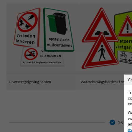
C
Diverse regelgeving borden
Waarschuwingsborden (J-serie)
Tr
co
co
Oo
wa
15 jaar
ad
ov