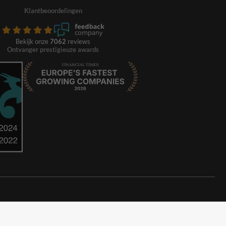
Klantbeoordelingen
Bekijk onze
7062
reviews
Ontvanger prestigieuze awards