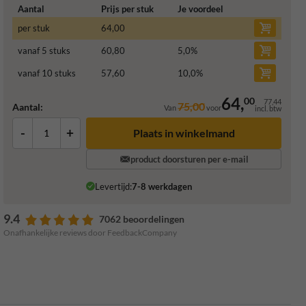
Aantal
Prijs per stuk
Je voordeel
per stuk
64,00
vanaf 5 stuks
60,80
5,0
%
vanaf 10 stuks
57,60
10,0
%
64,
00
77,44
75,00
Aantal:
Van
voor
incl. btw
-
+
Plaats in winkelmand
product doorsturen per e-mail
Levertijd:
7-8 werkdagen
9.4
7062 beoordelingen
Onafhankelijke reviews door FeedbackCompany