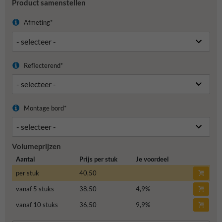
Product samenstellen
Afmeting*
Reflecterend*
Montage bord*
Volumeprijzen
Aantal
Prijs per stuk
Je voordeel
per stuk
40,50
vanaf 5 stuks
38,50
4,9
%
vanaf 10 stuks
36,50
9,9
%