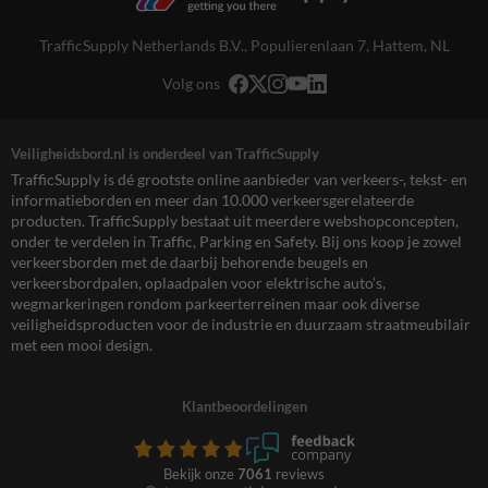
TrafficSupply Netherlands B.V.,
Populierenlaan 7
,
Hattem, NL
Volg ons
Veiligheidsbord.nl is onderdeel van TrafficSupply
TrafficSupply is dé grootste online aanbieder van verkeers-, tekst- en
informatieborden en meer dan 10.000 verkeersgerelateerde
producten. TrafficSupply bestaat uit meerdere webshopconcepten,
onder te verdelen in Traffic, Parking en Safety. Bij ons koop je zowel
verkeersborden met de daarbij behorende beugels en
verkeersbordpalen, oplaadpalen voor elektrische auto’s,
wegmarkeringen rondom parkeerterreinen maar ook diverse
veiligheidsproducten voor de industrie en duurzaam straatmeubilair
met een mooi design.
Klantbeoordelingen
Bekijk onze
7061
reviews