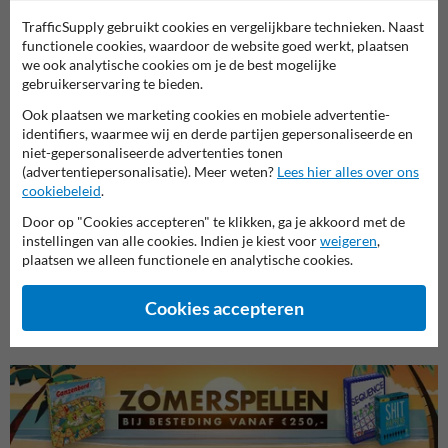
Productcategorieën in deze groep
TrafficSupply gebruikt cookies en vergelijkbare technieken. Naast
functionele cookies, waardoor de website goed werkt, plaatsen
we ook analytische cookies om je de best mogelijke
gebruikerservaring te bieden.
Ook plaatsen we marketing cookies en mobiele advertentie-
identifiers, waarmee wij en derde partijen gepersonaliseerde en
niet-gepersonaliseerde advertenties tonen
(advertentiepersonalisatie). Meer weten?
Lees hier alles over ons
cookiebeleid
.
Door op "Cookies accepteren" te klikken, ga je akkoord met de
instellingen van alle cookies. Indien je kiest voor
weigeren
,
Veiligheidsborden voor
Brand borden
Bouwp
plaatsen we alleen functionele en analytische cookies.
terrein
Cookies accepteren
Veiligheidsborden