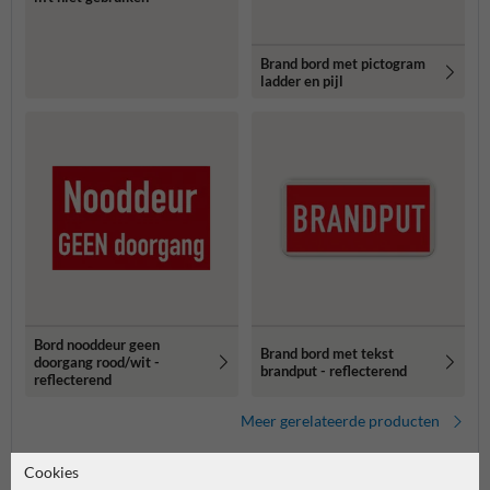
Brand bord met pictogram
ladder en pijl
Bord nooddeur geen
Brand bord met tekst
doorgang rood/wit -
brandput - reflecterend
reflecterend
Meer gerelateerde producten
Cookies