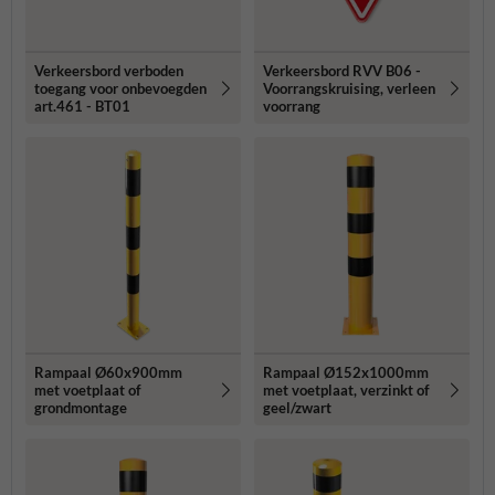
Verkeersbord verboden
Verkeersbord RVV B06 -
toegang voor onbevoegden
Voorrangskruising, verleen
art.461 - BT01
voorrang
Rampaal Ø60x900mm
Rampaal Ø152x1000mm
met voetplaat of
met voetplaat, verzinkt of
grondmontage
geel/zwart