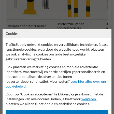
Beschermbeugels en
Stelli
Rampalen en beschermpalen
hoekbeschermers
kolom
Cookies
Aanrijdbeveiliging en bescherming
TrafficSupply gebruikt cookies en vergelijkbare technieken. Naast
functionele cookies, waardoor de website goed werkt, plaatsen
we ook analytische cookies om je de best mogelijke
gebruikerservaring te bieden.
Ook plaatsen we marketing cookies en mobiele advertentie-
identifiers, waarmee wij en derde partijen gepersonaliseerde en
niet-gepersonaliseerde advertenties tonen
(advertentiepersonalisatie). Meer weten?
Lees hier alles over ons
cookiebeleid
.
Door op "Cookies accepteren" te klikken, ga je akkoord met de
Stel je vraag aan Veiligheidsbord.nl
instellingen van alle cookies. Indien je kiest voor
weigeren
,
Naam*
plaatsen we alleen functionele en analytische cookies.