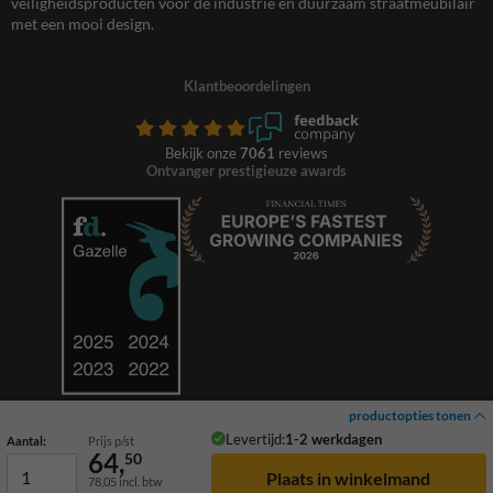
veiligheidsproducten voor de industrie en duurzaam straatmeubilair
met een mooi design.
Klantbeoordelingen
Bekijk onze
7061
reviews
Ontvanger prestigieuze awards
productopties tonen
Levertijd:
1-2 werkdagen
Aantal:
Prijs p/st
64,
50
78,05
incl. btw
© 2026 TrafficSupply. Alle rechten voorbehouden.