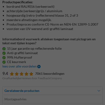
Productspecificaties:
bordrand RAL9016 (verkeerswit)
achterzijde (verkeers)grijs / aluminium
hoogwaardig (retro-)reflecterend klasse 31, 2 of 3
meerdere afmetingen mogelijk.
Productieproces conform CE-Norm en NEN-EN 12899-1:2007
voorzien van UV-werend anti-graffiti laminaat
Informatiebord vuurwerk afsteken toegestaan met pictogram en
tekst met tijden kopen?
15 jaar garantie op reflecterende folie
Anti-graffiti laminaat
99% Hufterproof
CE keurmerk
lees over alle voordelen
9.4
7061 beoordelingen
Onafhankelijke reviews door FeedbackCompany
Gerelateerde producten
Montageadvies