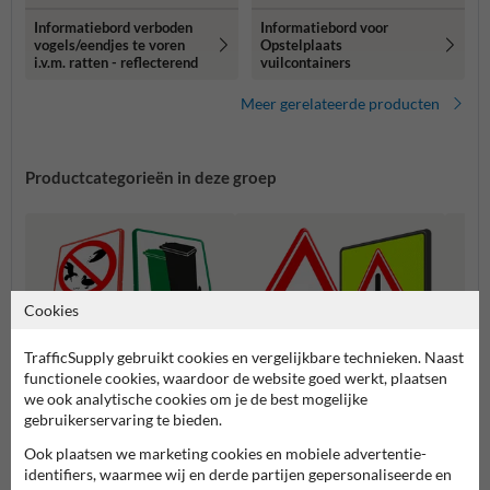
Informatiebord verboden
Informatiebord voor
vogels/eendjes te voren
Opstelplaats
i.v.m. ratten - reflecterend
vuilcontainers
Meer gerelateerde producten
Productcategorieën in deze groep
Cookies
TrafficSupply gebruikt cookies en vergelijkbare technieken. Naast
functionele cookies, waardoor de website goed werkt, plaatsen
we ook analytische cookies om je de best mogelijke
gebruikerservaring te bieden.
Waarschuwingsborden (J-
Waars
Diverse regelgeving borden
Ook plaatsen we marketing cookies en mobiele advertentie-
serie)
diere
identifiers, waarmee wij en derde partijen gepersonaliseerde en