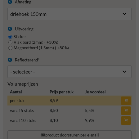
Afmeting
Uitvoering
Sticker
Vlak bord (2mm) ( +30%)
Magneetbord (1,5mm) ( +80%)
Reflecterend*
Volumeprijzen
Aantal
Prijs per stuk
Je voordeel
per stuk
8,99
vanaf 5 stuks
8,50
5,5
%
vanaf 10 stuks
8,10
9,9
%
product doorsturen per e-mail