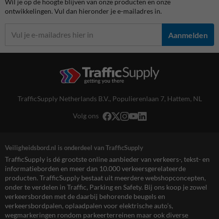
Wil je op de hoogte blijven van onze producten en onze
ontwikkelingen. Vul dan hieronder je e-mailadres in.
Aanmelden
TrafficSupply Netherlands B.V.,
Populierenlaan 7
,
Hattem, NL
Volg ons
Veiligheidsbord.nl is onderdeel van TrafficSupply
TrafficSupply is dé grootste online aanbieder van verkeers-, tekst- en
informatieborden en meer dan 10.000 verkeersgerelateerde
producten. TrafficSupply bestaat uit meerdere webshopconcepten,
onder te verdelen in Traffic, Parking en Safety. Bij ons koop je zowel
verkeersborden met de daarbij behorende beugels en
verkeersbordpalen, oplaadpalen voor elektrische auto’s,
wegmarkeringen rondom parkeerterreinen maar ook diverse