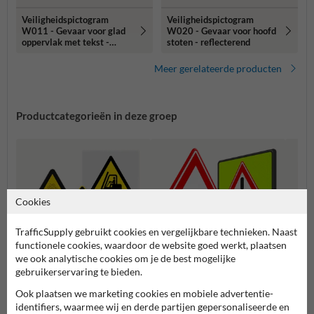
Veiligheidspictogram
Veiligheidspictogram
W011 - Gevaar voor glad
W020 - Gevaar voor hoofd
oppervlak met tekst -
stoten - reflecterend
reflecterend
Meer gerelateerde producten
Productcategorieën in deze groep
Cookies
TrafficSupply gebruikt cookies en vergelijkbare technieken. Naast
functionele cookies, waardoor de website goed werkt, plaatsen
we ook analytische cookies om je de best mogelijke
gebruikerservaring te bieden.
Waarschuwingsborden (J-
Waars
Waarschuwingspictogramme
Ook plaatsen we marketing cookies en mobiele advertentie-
serie)
diere
n
identifiers, waarmee wij en derde partijen gepersonaliseerde en