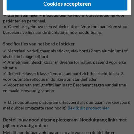
Cookies accepteren
🔹 Scholen en universiteiten – Helpt studenten en personeel bij een
snelle en veilige ontruiming.
🔹 Zorginstellingen – Biedt duidelijke vluchtrouteaanduiding voor
patiënten en personeel.
🔹 Openbare gebouwen en winkelcentra – Voorkom paniek en stuur
bezoekers veilig naar de dichtstbijzijnde nooduitgang.
Specificaties van het bord of sticker
✔ Materiaal, verkrijgbaar als sticker, vlak bord (2 mm aluminium) of
als flexibel magneetbord
✔ Afmetingen: Beschikbaar in diverse formaten, passend voor elke
situatie
✔ Reflectieklasse: Klasse 1 voor standaard zichtbaarheid, klasse 3
voor optimale reflectie in donkere omstandigheden
✔ Voorzien van anti-graffiti laminaat: Beschermt tegen vandalisme
en maakt eenvoudig schoon
🔹 Dit nooduitgang pictogram uitgevoerd als duurzaam verkeersbord
met dubbel omgezette rand nodig?
Bekijk dit product hier
Bestel jouw nooduitgang pictogram 'Nooduitgang links met
pijl' eenvoudig online
Met dit nooduitgang pictogram zorg je voor een duidelijke en