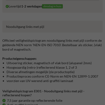
Levertijd:
1-2 werkdagen
dinsdag in huis
Nooduitgang links met pijl
Officieel veiligheidspictogram nooduitgang links met pijl conform de
geldende NEN norm ‘NEN-EN-ISO 7010’. Bestelbaar als sticker, (vlak)
bord of magnetisch.
Producteigenschappen:
Uitvoering sticker, magnetisch of vlak bord (alupanel 2mm)
Hoogwaardig (retro-)reflecterend klasse 1, 2 of 3
Diverse afmetingen mogelijk (zie productoptie)
Productieproces conform CE-Norm en NEN-EN 12899-1:2007
voorzien van UV-werend anti-graffiti laminaat
Veiligheidspictogram E001 - Nooduitgang links met pijl -
reflecterend kopen?
7,5 jaar garantie op reflecterende folie
Anti-graffiti laminaat