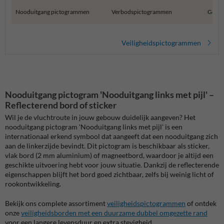
Nooduitgang pictogrammen
Verbodspictogrammen
Gebod
Veiligheidspictogrammen
Nooduitgang pictogram 'Nooduitgang links met pijl' –
Reflecterend bord of sticker
Wil je de vluchtroute in jouw gebouw duidelijk aangeven? Het
nooduitgang pictogram 'Nooduitgang links met pijl' is een
internationaal erkend symbool dat aangeeft dat een nooduitgang zich
aan de linkerzijde bevindt. Dit pictogram is beschikbaar als sticker,
vlak bord (2 mm aluminium) of magneetbord, waardoor je altijd een
geschikte uitvoering hebt voor jouw situatie. Dankzij de reflecterende
eigenschappen blijft het bord goed zichtbaar, zelfs bij weinig licht of
rookontwikkeling.
Bekijk ons complete assortiment
veiligheidspictogrammen
of ontdek
onze
veiligheidsborden met een duurzame dubbel omgezette rand
voor een langere levensduur en extra stevigheid.