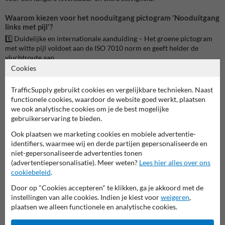
Waarom kiezen voor het nooduitgang pictogram 'Nooduitgang
links met pijl'?
1️⃣ Duidelijke en internationale aanduiding – Het groene pictogram
met witte pijl voldoet aan de ISO 7010 norm en geeft helder de
vluchtroute aan.
2️⃣ Beschikbaar als sticker, vlak bord of magneetbord – Kies de
Cookies
uitvoering die het beste past bij jouw toepassing.
3️⃣ Reflecterend voor extra zichtbaarheid – Dit pictogram is voorzien
TrafficSupply gebruikt cookies en vergelijkbare technieken. Naast
van een reflecterende laag, waardoor het ook in het donker en bij
functionele cookies, waardoor de website goed werkt, plaatsen
rookontwikkeling goed zichtbaar is.
we ook analytische cookies om je de best mogelijke
4️⃣ Duurzaam en weerbestendig – De borden zijn gemaakt van
gebruikerservaring te bieden.
hoogwaardig aluminium met een beschermende coating, en de
Ook plaatsen we marketing cookies en mobiele advertentie-
stickers zijn water- en UV-bestendig.
identifiers, waarmee wij en derde partijen gepersonaliseerde en
5️⃣ Geschikt voor diverse locaties – Ideaal voor kantoorgebouwen,
niet-gepersonaliseerde advertenties tonen
scholen, zorginstellingen en openbare ruimtes.
(advertentiepersonalisatie). Meer weten?
Lees hier alles over ons
cookiebeleid
.
Toepassingen van het nooduitgang pictogram 'Nooduitgang
links met pijl'
Door op "Cookies accepteren" te klikken, ga je akkoord met de
Dit pictogram is essentieel in gebouwen waar een duidelijke
instellingen van alle cookies. Indien je kiest voor
weigeren
,
vluchtrouteaanduiding vereist is. Denk aan:
plaatsen we alleen functionele en analytische cookies.
🔹 Kantoorgebouwen – Zorg voor een veilige evacuatie van
werknemers en bezoekers.