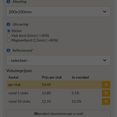
Afmeting
Uitvoering
Sticker
Vlak bord (2mm) ( +30%)
Magneetbord (1,5mm) ( +80%)
Reflecterend*
Volumeprijzen
Aantal
Prijs per stuk
Je voordeel
per stuk
13,49
vanaf 5 stuks
12,80
5,1
%
vanaf 10 stuks
12,10
10,3
%
product doorsturen per e-mail