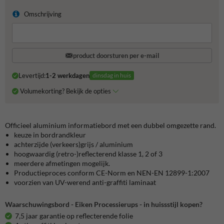
Omschrijving
product doorsturen per e-mail
Levertijd:
1-2 werkdagen
dinsdag in huis
Volumekorting? Bekijk de opties
Officieel aluminium informatiebord met een dubbel omgezette rand.
keuze in bordrandkleur
achterzijde (verkeers)grijs / aluminium
hoogwaardig (retro-)reflecterend klasse 1, 2 of 3
meerdere afmetingen mogelijk.
Productieproces conform CE-Norm en NEN-EN 12899-1:2007
voorzien van UV-werend anti-graffiti laminaat
Waarschuwingsbord - Eiken Processierups - in huissstijl kopen?
7,5 jaar garantie op reflecterende folie