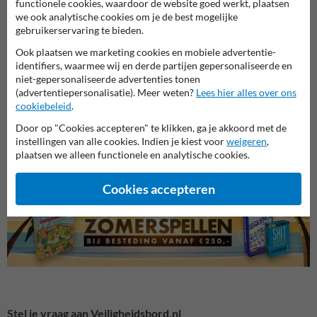
functionele cookies, waardoor de website goed werkt, plaatsen
we ook analytische cookies om je de best mogelijke
gebruikerservaring te bieden.
Ook plaatsen we marketing cookies en mobiele advertentie-
identifiers, waarmee wij en derde partijen gepersonaliseerde en
niet-gepersonaliseerde advertenties tonen
(advertentiepersonalisatie). Meer weten?
Lees hier alles over ons
cookiebeleid
.
Waarschuwingsborden (J-
Waars
Diverse regelgeving borden
Door op "Cookies accepteren" te klikken, ga je akkoord met de
serie)
diere
instellingen van alle cookies. Indien je kiest voor
weigeren
,
plaatsen we alleen functionele en analytische cookies.
Waarschuwingsborden
Cookies accepteren
Stel je vraag aan Veiligheidsbord.nl