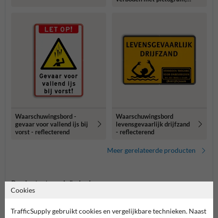
tekst en camerabewaking
Waarschuwingsbord -
Waarschuwingsbord
gevaar voor vallend ijs bij
levensgevaarlijk drijfzand
vorst - reflecterend
- reflecterend
Meer gerelateerde producten
Productcategorieën in deze groep
Cookies
TrafficSupply gebruikt cookies en vergelijkbare technieken. Naast