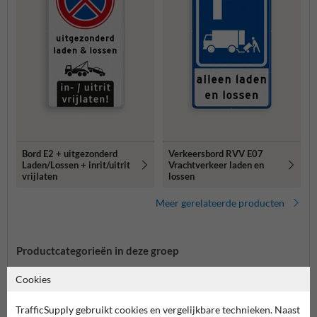
Bord E2 + uitgezonderd
Verkeersbord RVV E07
Laden/Lossen + inrit/uitrit
Vrachtverkeer laden en
vrijlaten
lossen
Meer gerelateerde producten
Productcategorieën in deze groep
Cookies
TrafficSupply gebruikt cookies en vergelijkbare technieken. Naast