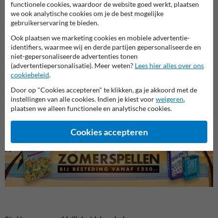
functionele cookies, waardoor de website goed werkt, plaatsen
we ook analytische cookies om je de best mogelijke
gebruikerservaring te bieden.
Ook plaatsen we marketing cookies en mobiele advertentie-
identifiers, waarmee wij en derde partijen gepersonaliseerde en
niet-gepersonaliseerde advertenties tonen
(advertentiepersonalisatie). Meer weten?
Lees hier alles over ons
cookiebeleid
.
Laden en lossen borden
Parkeerborden (toegestaan)
Verbo
Door op "Cookies accepteren" te klikken, ga je akkoord met de
instellingen van alle cookies. Indien je kiest voor
weigeren
,
plaatsen we alleen functionele en analytische cookies.
Parkeerborden
Cookies accepteren