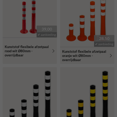
flexibele afzetpalen bieden een effectieve oplossing.
39,00
✔ aanbieding
28,50
✔ aanbieding
Kunststof flexibele afzetpaal
rood wit Ø80mm -
Kunststof flexibele afzetpaal
overrijdbaar
oranje wit Ø80mm -
overrijdbaar