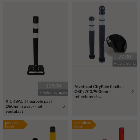
77,00
✔ aanbieding
119,00
Afzetpaal CityPole flexibel
Ø80x700/900mm -
✔ volumeprijzen
reflecterend -
KICKBACK flexibele paal
bodemmontage
Ø60mm zwart - met
voetplaat
populaire
populairste
keuze
keuze