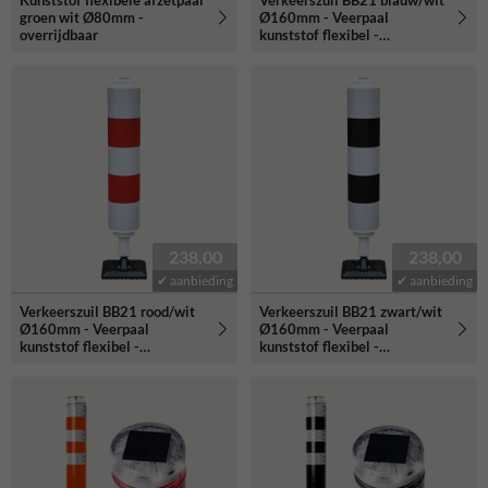
Kunststof flexibele afzetpaal
Verkeerszuil BB21 blauw/wit
groen wit Ø80mm -
Ø160mm - Veerpaal
overrijdbaar
kunststof flexibel -
reflecterend
238,00
238,00
✔ aanbieding
✔ aanbieding
Verkeerszuil BB21 rood/wit
Verkeerszuil BB21 zwart/wit
Ø160mm - Veerpaal
Ø160mm - Veerpaal
kunststof flexibel -
kunststof flexibel -
reflecterend
reflecterend