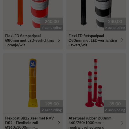
240,00
240,00
✔ aanbieding
✔ aanbieding
FlexLED fietspadpaal
FlexLED fietspadpaal
Ø80mm met LED-verlichting
Ø80mm met LED-verlichting
- oranje/wit
- zwart/wit
195,00
35,00
✔ aanbieding
✔ aanbieding
Flexpost BB22 geel met RVV
Afzetpaal rubber Ø80mm -
D02 - Flexibele zuil
460/750/1000mm -
Ø160x1000mm -
rood/wit reflecterend