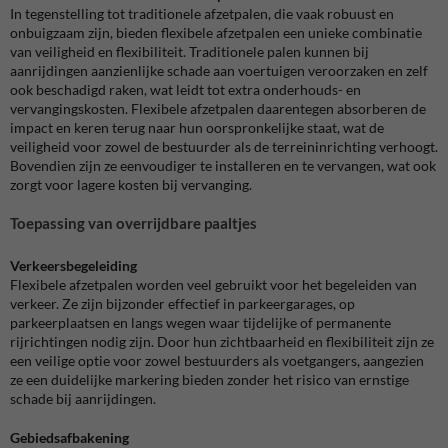
In tegenstelling tot traditionele afzetpalen, die vaak robuust en
onbuigzaam zijn, bieden flexibele afzetpalen een unieke combinatie
van veiligheid en flexibiliteit. Traditionele palen kunnen bij
aanrijdingen aanzienlijke schade aan voertuigen veroorzaken en zelf
ook beschadigd raken, wat leidt tot extra onderhouds- en
vervangingskosten. Flexibele afzetpalen daarentegen absorberen de
impact en keren terug naar hun oorspronkelijke staat, wat de
veiligheid voor zowel de bestuurder als de terreininrichting verhoogt.
Bovendien zijn ze eenvoudiger te installeren en te vervangen, wat ook
zorgt voor lagere kosten bij vervanging.
Toepassing van overrijdbare paaltjes
Verkeersbegeleiding
Flexibele afzetpalen worden veel gebruikt voor het begeleiden van
verkeer. Ze zijn bijzonder effectief in parkeergarages, op
parkeerplaatsen en langs wegen waar tijdelijke of permanente
rijrichtingen nodig zijn. Door hun zichtbaarheid en flexibiliteit zijn ze
een veilige optie voor zowel bestuurders als voetgangers, aangezien
ze een duidelijke markering bieden zonder het risico van ernstige
schade bij aanrijdingen.
Gebiedsafbakening