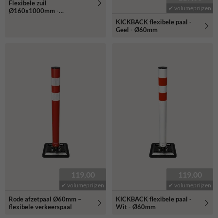
Flexibele zuil
✔ volumeprijzen
Ø160x1000mm -
reflecterend klasse 3
KICKBACK flexibele paal -
Geel - Ø60mm
119,00
119,00
✔ volumeprijzen
✔ volumeprijzen
Rode afzetpaal Ø60mm –
KICKBACK flexibele paal -
flexibele verkeerspaal
Wit - Ø60mm