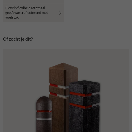
FlexPin flexibele afzetpaal
geel/zwart reflecterend met
voetstuk
Of zocht je dit?