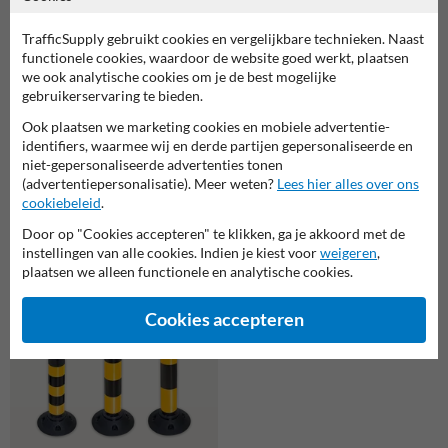
TrafficSupply gebruikt cookies en vergelijkbare technieken. Naast
functionele cookies, waardoor de website goed werkt, plaatsen
we ook analytische cookies om je de best mogelijke
gebruikerservaring te bieden.
Ook plaatsen we marketing cookies en mobiele advertentie-
identifiers, waarmee wij en derde partijen gepersonaliseerde en
niet-gepersonaliseerde advertenties tonen
FlexPin flexibele afzetpaal
(advertentiepersonalisatie). Meer weten?
Lees hier alles over ons
Kettingpaal staal Ø60x900mm
rood/wit reflecterend met
cookiebeleid
.
met voetplaat voor
voetstuk
bodemmontage
Door op "Cookies accepteren" te klikken, ga je akkoord met de
instellingen van alle cookies. Indien je kiest voor
weigeren
,
plaatsen we alleen functionele en analytische cookies.
Cookies accepteren