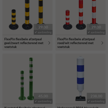
29,00
29,00
✔ aanbieding
✔ aanbieding
FlexPin flexibele afzetpaal
FlexPin flexibele afzetpaal
geel/zwart reflecterend met
rood/wit reflecterend met
voetstuk
voetstuk
45,00
238,00
✔ aanbieding
✔ aanbieding