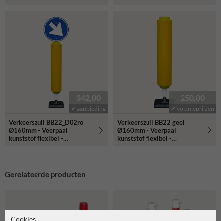
reflecterend klasse 3
342,00
250,00
✔ aanbieding
✔ volumeprijzen
Verkeerszuil BB22_D02ro
Verkeerszuil BB22 geel
Ø160mm - Veerpaal
Ø160mm - Veerpaal
kunststof flexibel -
kunststof flexibel -
reflecterend
reflecterend
Gerelateerde producten
Cookies