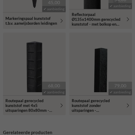
45,00
✔ aanbieding
✔ aanbieding
Reflectorpaal
Markeringspaal kunststof
Ø135x1400mm gerecycled
t.b.v. aanwijsborden leidingen
kunststof - met bolkop en
reflectiestrook
68,00
79,00
✔ aanbieding
✔ aanbieding
Routepaal gerecycled
Routepaal gerecycled
kunststof met 4x5
kunststof zonder
uitsparingen 80x80mm -
uitsparingen -
120x120x1700mm
120x120x1700mm
Gerelateerde producten