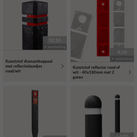
32,50
✔ aanbieding
4,50
✔ aanbieding
Kunststof diamantkoppaal
met reflectiebandjes
Kunststof reflector rood of
rood/wit
wit - 40x180mm met 2
gaten
54,00