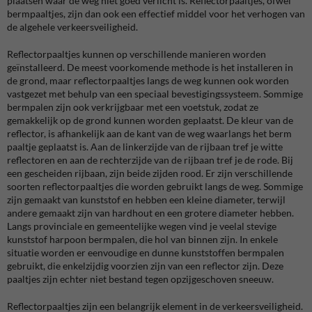
plaatsen waar de weg niet goed verlicht is. Reflectorpaaltjes, ofwel
bermpaaltjes, zijn dan ook een effectief middel voor het verhogen van
de algehele verkeersveiligheid.
Reflectorpaaltjes kunnen op verschillende manieren worden
geïnstalleerd. De meest voorkomende methode is het installeren in
de grond, maar reflectorpaaltjes langs de weg kunnen ook worden
vastgezet met behulp van een speciaal bevestigingssysteem. Sommige
bermpalen zijn ook verkrijgbaar met een voetstuk, zodat ze
gemakkelijk op de grond kunnen worden geplaatst. De kleur van de
reflector, is afhankelijk aan de kant van de weg waarlangs het berm
paaltje geplaatst is. Aan de linkerzijde van de rijbaan tref je witte
reflectoren en aan de rechterzijde van de rijbaan tref je de rode. Bij
een gescheiden rijbaan, zijn beide zijden rood. Er zijn verschillende
soorten reflectorpaaltjes die worden gebruikt langs de weg. Sommige
zijn gemaakt van kunststof en hebben een kleine diameter, terwijl
andere gemaakt zijn van hardhout en een grotere diameter hebben.
Langs provinciale en gemeentelijke wegen vind je veelal stevige
kunststof harpoon bermpalen, die hol van binnen zijn. In enkele
situatie worden er eenvoudige en dunne
kunststoffen bermpalen
gebruikt, die enkelzijdig voorzien zijn van een reflector zijn. Deze
paaltjes zijn echter niet bestand tegen opzijgeschoven sneeuw.
Reflectorpaaltjes zijn een belangrijk element in de verkeersveiligheid.