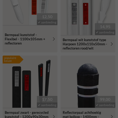
12,50
✔ aanbieding
14,95
✔ aanbieding
Bermpaal kunststof -
Flexibel - 1100x105mm +
Bermpaal wit kunststof type
reflectoren
Harpoen 1200x110x50mm -
reflectoren rood/wit
populaire
keuze
17,50
99,00
✔ aanbieding
✔ aanbieding
Bermpaal zwart - gerecycled
Reflectorpaal achthoekig
kunststof - 1200x90x30mm
met bolkop - 1400mm -