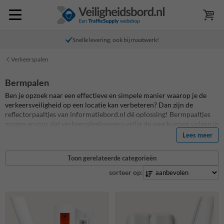
Snelle levering, ook bij maatwerk!
Verkeerspalen
Bermpalen
Ben je opzoek naar een effectieve en simpele manier waarop je de
verkeersveiligheid op een locatie kan verbeteren? Dan zijn de
reflectorpaaltjes van informatiebord.nl dé oplossing! Bermpaaltjes
zorgen ervoor dat verkeersdeelnemers veilig de weg kunnen volgen in
het donker of tijdens hevige weersomstandigheden, bovendien zijn de
Lees meer
bermpalen gemakkelijk en snel te installeren. Bermpalen zijn
verkrijgbaar in verschillende uitvoeringen en kleuren, voor
Toon gerelateerde categorieën
verschillende situaties. Reflectorpalen worden vervaardigd uit
kuststof, dat bestand is tegen alle weersomstandigheden en wat
sorteer op:
onderhoudsvrij is. De reflector op een reflectorpaaltje zorgt ervoor
dat het licht van verkeersdeelnemers wordt weerkaatst.