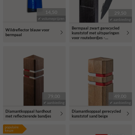
14,50
29,50
✔ volumeprijzen
✔ aanbieding
Bermpaal zwart gerecycled
Wildreflector blauw voor
kunststof met uitsparingen
bermpaal
voor routebordjes -
1250x150x40mm
79,00
49,00
✔ aanbieding
✔ aanbieding
Diamantkoppaal hardhout
Diamantkoppaal gerecycled
met reflecterende bandjes
kunststof sand beige
populaire
keuze