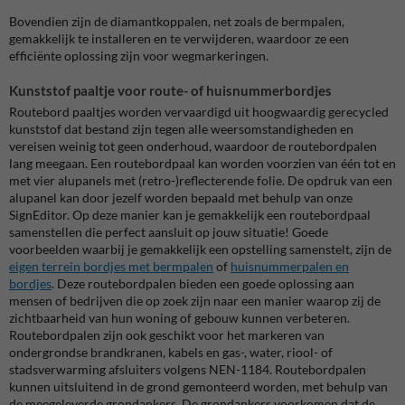
Bovendien zijn de diamantkoppalen, net zoals de bermpalen,
gemakkelijk te installeren en te verwijderen, waardoor ze een
efficiënte oplossing zijn voor wegmarkeringen.
Kunststof paaltje voor route- of huisnummerbordjes
Routebord paaltjes worden vervaardigd uit hoogwaardig gerecycled
kunststof dat bestand zijn tegen alle weersomstandigheden en
vereisen weinig tot geen onderhoud, waardoor de routebordpalen
lang meegaan. Een routebordpaal kan worden voorzien van één tot en
met vier alupanels met (retro-)reflecterende folie. De opdruk van een
alupanel kan door jezelf worden bepaald met behulp van onze
SignEditor. Op deze manier kan je gemakkelijk een routebordpaal
samenstellen die perfect aansluit op jouw situatie! Goede
voorbeelden waarbij je gemakkelijk een opstelling samenstelt, zijn de
eigen terrein bordjes met bermpalen
of
huisnummerpalen en
bordjes
.
Deze r
outebordpalen bieden een goede oplossing aan
mensen of bedrijven die op zoek zijn naar een manier waarop zij de
zichtbaarheid van hun woning of gebouw kunnen verbeteren.
R
outebordpalen zijn ook geschikt voor het markeren van
ondergrondse
brandkranen, kabels en gas-, water, riool- of
stadsverwarming afsluiters volgens NEN-1184.
Routebordpalen
kunnen uitsluitend in de grond gemonteerd worden, met behulp van
de meegeleverde grondankers. De grondankers voorkomen dat de