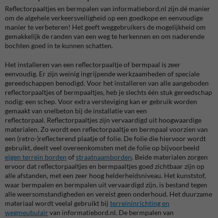
Reflectorpaaltjes en bermpalen van informatiebord.nl zijn dé manier
om de algehele verkeersveiligheid op een goedkope en eenvoudige
manier te verbeteren! Het geeft weggebruikers de mogelijkheid om
gemakkelijk de randen van een weg te herkennen en om naderende
bochten goed in te kunnen schatten.
Het installeren van een reflectorpaaltje of bermpaal is zeer
eenvoudig. Er zijn weinig ingrijpende werkzaamheden of speciale
gereedschappen benodigd. Voor het installeren van alle aangeboden
reflectorpaaltjes of bermpaaltjes, heb je slechts één stuk gereedschap
nodig: een schep. Voor extra versteviging kan er gebruik worden
gemaakt van snelbeton bij de installatie van een
reflectorpaal. Reflectorpaaltjes zijn vervaardigd uit hoogwaardige
materialen. Zo wordt een reflectorpaaltje en bermpaal voorzien van
een
(retro-)reflecterend plaatje of folie. De folie die hiervoor wordt
gebruikt, deelt veel overeenkomsten met de folie op bijvoorbeeld
eigen terrein borden
of
straatnaamborden
. Beide materialen zorgen
ervoor dat reflectorpaaltjes en bermpaaltjes goed zichtbaar zijn op
alle afstanden, met een zeer hoog helderheidsniveau. Het kunststof,
waar bermpalen en bermpalen uit vervaardigd zijn, is bestand tegen
alle weersomstandigheden en vereist geen onderhoud. Het duurzame
materiaal wordt veelal gebruikt bij
terreininrichting en
wegmeubulair
van informatiebord.nl.
De bermpalen van