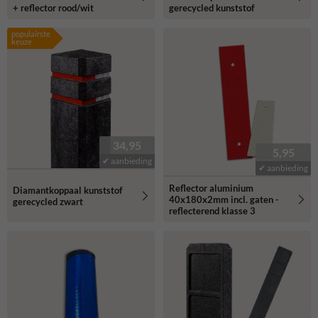
+ reflector rood/wit
gerecycled kunststof
populairste
keuze
34,95
5,95
✔ aanbieding
✔ aanbieding
Reflector aluminium
Diamantkoppaal kunststof
40x180x2mm incl. gaten -
gerecycled zwart
reflecterend klasse 3