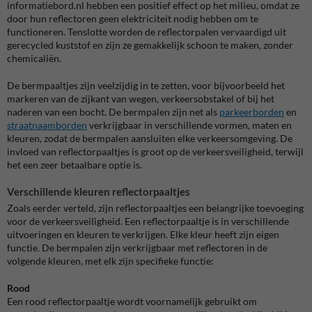
informatiebord.nl hebben een positief effect op het milieu, omdat ze
door hun reflectoren geen elektriciteit nodig hebben om te
functioneren. Tenslotte worden de reflectorpalen vervaardigd uit
gerecycled kuststof en zijn ze gemakkelijk schoon te maken, zonder
chemicaliën.
De bermpaaltjes zijn veelzijdig in te zetten, voor bijvoorbeeld het
markeren van de zijkant van wegen, verkeersobstakel of bij het
naderen van een bocht. De bermpalen zijn net als
parkeerborden
en
straatnaamborden
verkrijgbaar in verschillende vormen, maten en
kleuren, zodat de bermpalen aansluiten elke verkeersomgeving. De
invloed van reflectorpaaltjes is groot op de verkeersveiligheid, terwijl
het een zeer betaalbare optie is.
Verschillende kleuren reflectorpaaltjes
Zoals eerder verteld, zijn reflectorpaaltjes een belangrijke toevoeging
voor de verkeersveiligheid. Een reflectorpaaltje is in verschillende
uitvoeringen en kleuren te verkrijgen. Elke kleur heeft zijn eigen
functie. De bermpalen zijn verkrijgbaar met reflectoren in de
volgende kleuren, met elk zijn specifieke functie:
Rood
Een rood reflectorpaaltje wordt voornamelijk gebruikt om