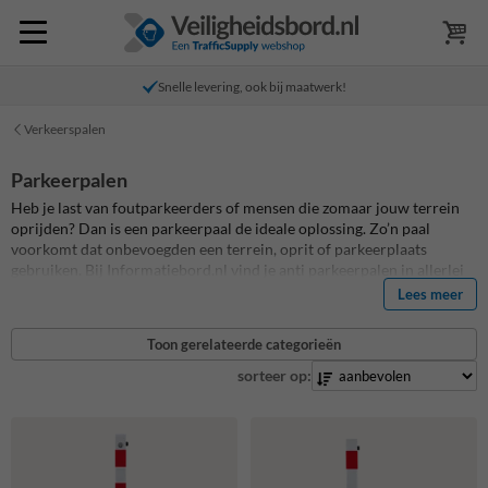
Snelle levering, ook bij maatwerk!
Verkeerspalen
Parkeerpalen
Heb je last van foutparkeerders of mensen die zomaar jouw terrein
oprijden? Dan is een parkeerpaal de ideale oplossing. Zo’n paal
voorkomt dat onbevoegden een terrein, oprit of parkeerplaats
gebruiken.
Bij Informatiebord.nl vind je anti parkeerpalen in allerlei
uitvoeringen: neerklapbaar, inzinkbaar, verwijderbaar, vast in de
Lees meer
grond en met of zonder slot. Wat je situatie ook is, er is altijd een
passende oplossing. Heb je hulp nodig bij het kiezen van het juiste
Toon gerelateerde categorieën
paaltje? Lees de tekst onderaan de pagina of neem contact op voor
persoonlijk advies.
Bekijk het assortiment en bestel jouw
sorteer op:
parkeerpalen vandaag nog!