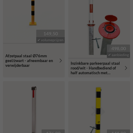
149,50
✔ volumeprijzen
498,00
✔ aanbieding
Afzetpaal staal Ø76mm
geel/zwart - afneembaar en
Inzinkbare parkeerpaal staal
verwijderbaar
rood/wit - Handbediend of
half automatisch met
driekantslot