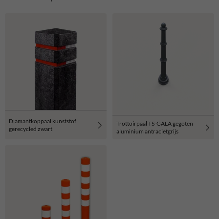
Diamantkoppaal kunststof
Trottoirpaal TS-GALA gegoten
gerecycled zwart
aluminium antracietgrijs