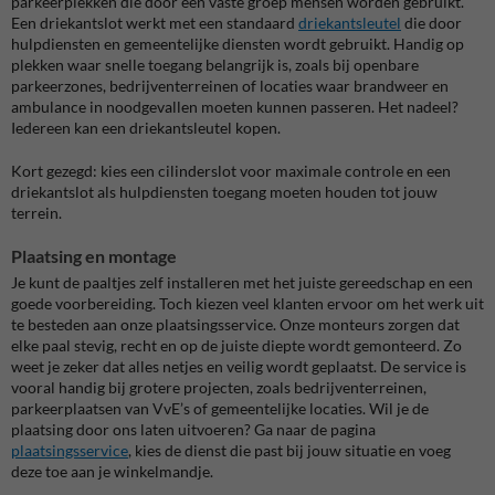
parkeerplekken die door een vaste groep mensen worden gebruikt.
Een
driekantslot
werkt met een standaard
driekantsleutel
die door
hulpdiensten en gemeentelijke diensten wordt gebruikt. Handig op
plekken waar snelle toegang belangrijk is, zoals bij openbare
parkeerzones, bedrijventerreinen of locaties waar brandweer en
ambulance in noodgevallen moeten kunnen passeren. Het nadeel?
Iedereen kan een driekantsleutel kopen.
Kort gezegd: kies een cilinderslot voor maximale controle en een
driekantslot als hulpdiensten toegang moeten houden tot jouw
terrein.
Plaatsing en montage
Je kunt de paaltjes zelf installeren met het juiste gereedschap en een
goede voorbereiding. Toch kiezen veel klanten ervoor om het werk uit
te besteden aan onze plaatsingsservice. Onze monteurs zorgen dat
elke paal stevig, recht en op de juiste diepte wordt gemonteerd. Zo
weet je zeker dat alles netjes en veilig wordt geplaatst. De service is
vooral handig bij grotere projecten, zoals bedrijventerreinen,
parkeerplaatsen van VvE’s of gemeentelijke locaties.
Wil je de
plaatsing door ons laten uitvoeren? Ga naar de pagina
plaatsingsservice
, kies de dienst die past bij jouw situatie en voeg
deze toe aan je winkelmandje.