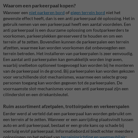
Waarom een parkeerpaal kopen?
Wanneer een
niet parkeren bord
of
eigen terrein bord
niet het
gewenste effect heeft, dan is een anti parkeerpaal dé oplossing. Het in
gebruik nemen van een parkeerpaal heeft een aantal voordelen. Een
anti parkeerpaal is een duurzame oplossing om foutparkeerders te
voorkomen, parkeerplekken gereserveerd te houden en om een
terrein af te zetten. Bovendien kunnen de parkeerpalen een terrein
afzetten, waarmee kan worden voorkomen dat onbevoegden een
terrein betreden. Het installeren van parkeerpalen is zeer eenvoudig.
Een aantal anti parkeerpalen kan gemakkelijk worden ingraven,
waarbij snelbeton optioneel toegevoegd kan worden bij he monteren
van de parkeerpaal in de grond. Bij parkeerpalen kan worden gekozen
voor verschillende slot-mechanismes, waarmee een selecte groep
personen toegang kan worden gegeven tot de parkeerpalen. De
voornaamste slot-mechanismes voor een anti parkeerpaal zijn een
cilinderslot en een driekantsleutel.
Ruim assortiment afzetpalen, trottoirpalen en verkeerspalen
Eerder werd al verteld dat een parkeerpaal kan worden gebruikt om
een terrein af te zetten. Wanneer er een aanrijding plaatsvindt tussen
auto en anti parkeerpaal, bestaat er een grote kans op schade bij
voertuig en/of parkeerpaal. Informatiebord.nl biedt echter meerdere
oplossingen op het gebied van
terreininrichting en wegmeubilair
: