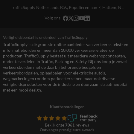
TrafficSupply Netherlands B.V.,
Populierenlaan 7
,
Hattem, NL
Volg ons
Veiligheidsbord.nl is onderdeel van TrafficSupply
TrafficSupply is dé grootste online aanbieder van verkeers-, tekst- en
informatieborden en meer dan 10.000 verkeersgerelateerde
producten. TrafficSupply bestaat uit meerdere webshopconcepten,
onder te verdelen in Traffic, Parking en Safety. Bij ons koop je zowel
verkeersborden met de daarbij behorende beugels en
verkeersbordpalen, oplaadpalen voor elektrische auto’s,
wegmarkeringen rondom parkeerterreinen maar ook diverse
veiligheidsproducten voor de industrie en duurzaam straatmeubilair
met een mooi design.
Klantbeoordelingen
Bekijk onze
7061
reviews
Ontvanger prestigieuze awards