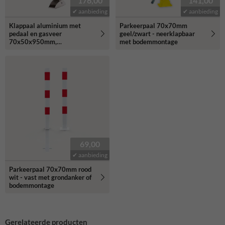
176,00
141,00
✔ aanbieding
✔ aanbieding
Klappaal aluminium met
Parkeerpaal 70x70mm
pedaal en gasveer
geel/zwart - neerklapbaar
70x50x950mm,
met bodemmontage
gelijksluitend met
slot/sleutels
69,00
✔ aanbieding
Parkeerpaal 70x70mm rood
wit - vast met grondanker of
bodemmontage
Gerelateerde producten