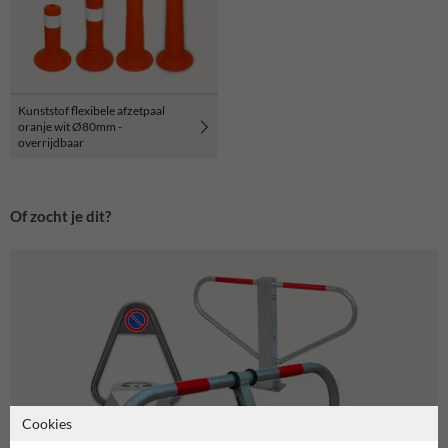
Kunststof flexibele afzetpaal
oranje wit Ø80mm -
overrijdbaar
Of zocht je dit?
Cookies