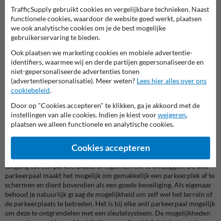
TrafficSupply gebruikt cookies en vergelijkbare technieken. Naast
functionele cookies, waardoor de website goed werkt, plaatsen
we ook analytische cookies om je de best mogelijke
gebruikerservaring te bieden.
Ook plaatsen we marketing cookies en mobiele advertentie-
identifiers, waarmee wij en derde partijen gepersonaliseerde en
niet-gepersonaliseerde advertenties tonen
Parkeerbeugels
(advertentiepersonalisatie). Meer weten?
Lees hier alles over ons
cookiebeleid
.
Door op "Cookies accepteren" te klikken, ga je akkoord met de
instellingen van alle cookies. Indien je kiest voor
weigeren
,
Parkeerpalen
plaatsen we alleen functionele en analytische cookies.
Wat is een parkeerpaal?
Cookies accepteren
Een parkeerpaal is een gangbare oplossing om onbevoegden de
toegang tot een parkeerplaats of eigen terrein te ontzeggen. De anti
parkeerpaal maakt het mogelijk om gemakkelijk een parkeerplek af te
schermen en dient bovendien als een goede beveiliging. Als eigenaar
behoud je natuurlijk graag de mogelijkheid om zelf wel het terrein of
de parkeerplaats te betreden. Het is bij elke anti parkeerpaal mogelijk
om deze te ontgrendelen met een sleutelsysteem. De mogelijkheden