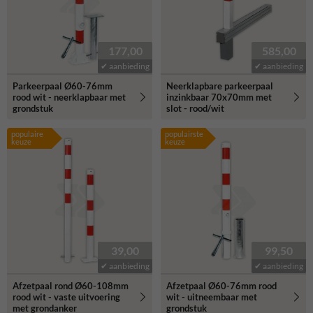
177,00
585,00
✔ aanbieding
✔ aanbieding
Parkeerpaal Ø60-76mm
Neerklapbare parkeerpaal
rood wit - neerklapbaar met
inzinkbaar 70x70mm met
grondstuk
slot - rood/wit
populaire
populairste
keuze
keuze
39,00
99,50
✔ aanbieding
✔ aanbieding
Afzetpaal rond Ø60-108mm
Afzetpaal Ø60-76mm rood
rood wit - vaste uitvoering
wit - uitneembaar met
met grondanker
grondstuk