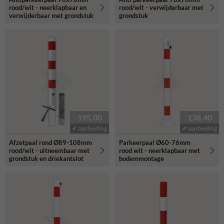
rood/wit - neerklapbaar en
rood/wit - verwijderbaar met
verwijderbaar met grondstuk
grondstuk
195,00
138,40
✔ aanbieding
✔ aanbieding
Afzetpaal rond Ø89-108mm
Parkeerpaal Ø60-76mm
rood/wit - uitneembaar met
rood wit - neerklapbaar met
grondstuk en driekantslot
bodemmontage