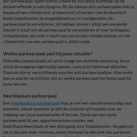
per parkeerpaal lopen hierbij uiteen en zijn altijd zichtbaar op de
desbetreffende productpagina. Bij de meeste anti parkeerpalen heb je
keuze uit een cilinderslot, driekantslot of beiden. Het driekantslot
biedt hulpdiensten de mogelijkheid om in noodgevallen de
parkeerpaal te verwijderen, zij hebben immers altijd een passende
sleutel in bezit om de parkeerpaal te verwijderen of neer te klappen.
Hulpdiensten zijn niet in bezit van universele cilindersleutels en het
cilinderslot van een parkeerpaal is altijd uniek.
Welke parkeerpaal past bij jouw situatie?
Niet elke parkeerplaats of oprit vraagt om dezelfde oplossing. Soms
wil je de toegang regelmatig openen, soms juist helemaal afsluiten.
Daarom zijn er verschillende soorten anti parkeerpaaltjes. Hieronder
lees je wat de verschillen zijn en welke parkeerpaal het beste past bij
jouw terrein.
Neerklapbare parkeerpaal
Een
neerklapbare parkeerpaal
klap je met een sleutel eenvoudig naar
beneden. Ideaal wanneer je zelf de controle wil houden over de
toegang van jouw parkeerplek of terrein. Denk aan een vaste
parkeerplek bij een appartementencomplex, een
bedrijfsparkeerplaats of een doorgang voor hulpdiensten. Na gebruik
zet je de paal weer rechtop, zodat niemand op die plek kan parkeren.