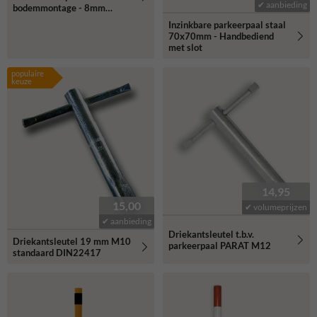
✔ aanbieding
bodemmontage - 8mm
driekantslot
Inzinkbare parkeerpaal staal
70x70mm - Handbediend
met slot
populaire
keuze
14,95
15,00
✔ volumeprijzen
✔ aanbieding
Driekantsleutel t.b.v.
Driekantsleutel 19 mm M10
parkeerpaal PARAT M12
standaard DIN22417