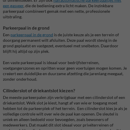
of binnensteden.
Er zijn ook
halfautomatische parkeerpaaltjes met
een gasveer
, die de bediening extra licht maken. De inzinkbare
parkeerpaal combineert gemak met een nette, professionele
uitstraling.
Parkeerpaal in de grond
Een
parkeerpaal in de grond
is de juiste keuze als je een terrein of
doorgang permanent wilt afsluiten. Deze paal wordt stevig in de
grond geplaatst en vastgezet, eventueel met snelbeton. Daardoor
blijft hij altijd op zijn plek.
Een vaste parkeerpaal is ideaal voor bedrijfsterreinen,
voetgangerszones en opritten waar geen voertuigen mogen komen. Je
creëert een duidelijke en duurzame afzetting die jarenlang meegaat,
zonder onderhoud.
Cilinderslot of driekantslot kiezen?
De meeste parkeerpalen zijn verkrijgbaar met een cilinderslot of een
driekantslot. Welk slot je kiest, hangt af van wie er toegang moet
hebben tot de parkeerplek of het terrein.
Een
cilinderslot
kies je als je
volledige controle wilt over wie de paal kan openen. De sleutel is
uniek en alleen bedoeld voor bevoegden, zoals bewoners of
medewerkers. Dat maakt dit slot ideaal voor privéterreinen of