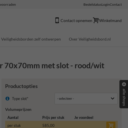
e voorraden
Bestelstatus
Login
Contact
Contact opnemen
Winkelmand
Veiligheidsborden zelf ontwerpen
Over Veiligheidsbord.nl
r 70x70mm met slot - rood/wit
Productopties
alle shops
Type slot*
Volumeprijzen
Aantal
Prijs per stuk
Je voordeel
per stuk
585,00