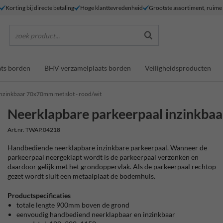
Korting bij directe betaling
Hoge klanttevredenheid
Grootste assortiment, ruim
zoek product...
ts borden
BHV verzamelplaats borden
Veiligheidsproducten
nzinkbaar 70x70mm met slot - rood/wit
Neerklapbare parkeerpaal inzinkbaa
Art.nr. TWAP.04218
Handbediende neerklapbare inzinkbare parkeerpaal. Wanneer de
parkeerpaal neergeklapt wordt is de parkeerpaal verzonken en
daardoor gelijk met het grondoppervlak. Als de parkeerpaal rechtop
gezet wordt sluit een metaalplaat de bodemhuls.
Productspecificaties
totale lengte 900mm boven de grond
eenvoudig handbediend neerklapbaar en inzinkbaar