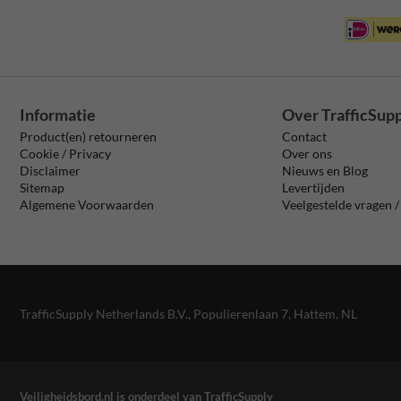
Informatie
Over TrafficSup
Product(en) retourneren
Contact
Cookie / Privacy
Over ons
Disclaimer
Nieuws en Blog
Sitemap
Levertijden
Algemene Voorwaarden
Veelgestelde vragen 
TrafficSupply Netherlands B.V.,
Populierenlaan 7
,
Hattem, NL
Veiligheidsbord.nl is onderdeel van TrafficSupply