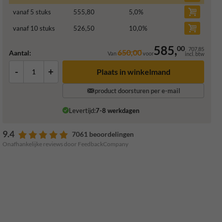
vanaf 5 stuks
555,80
5,0
%
vanaf 10 stuks
526,50
10,0
%
585,
00
707,85
650,00
Aantal:
Van
voor
incl. btw
-
+
Plaats in winkelmand
product doorsturen per e-mail
Levertijd:
7-8 werkdagen
9.4
7061 beoordelingen
Onafhankelijke reviews door FeedbackCompany