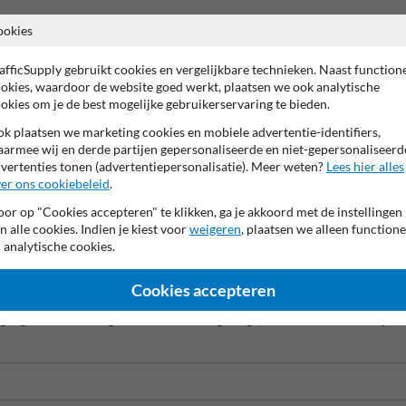
ookies
afficSupply gebruikt cookies en vergelijkbare technieken. Naast function
2 jaar fabrieksgarantie
99% Hufterproof
TUV Geprüft
okies, waardoor de website goed werkt, plaatsen we ook analytische
okies om je de best mogelijke gebruikerservaring te bieden.
k plaatsen we marketing cookies en mobiele advertentie-identifiers,
armee wij en derde partijen gepersonaliseerde en niet-gepersonaliseerd
ar
vertenties tonen (advertentiepersonalisatie). Meer weten?
Lees hier alles
er ons cookiebeleid
.
 en een slot, integreert naadloos in het maaiveld of de bestrating. Dit 
plossing met zijn thermisch verzinkte staalconstructie en heeft opties 
or op "Cookies accepteren" te klikken, ga je akkoord met de instellingen
rplekken te voorkomen, met het gemak van een handbediende mechanisme 
n alle cookies. Indien je kiest voor
weigeren
, plaatsen we alleen functione
 analytische cookies.
l het ontwerp ervoor zorgt dat er geen struikelgevaar is wanneer de paal i
Cookies accepteren
toegangscontrole nodig is en biedt een langdurige, onderhoudsvriendelijke