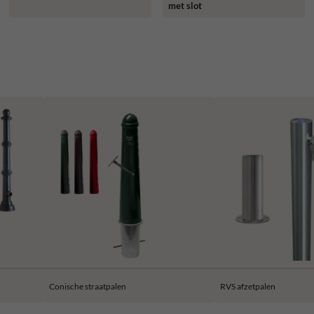
met slot
Conische straatpalen
RVS afzetpalen