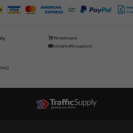
Beta
is m
ply
Winkelmand
info@trafficsupply.nl
/ FAQ