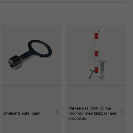
Parkeerpaal Ø60-76mm
Driekantsleutel 8mm
rood wit - neerklapbaar met
grondstuk