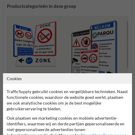
Productcategorieën in deze groep
Cookies
Verboden te roken borden
Verbo
TrafficSupply gebruikt cookies en vergelijkbare technieken. Naast
Entree- en toegangsborden
functionele cookies, waardoor de website goed werkt, plaatsen
we ook analytische cookies om je de best mogelijke
gebruikerservaring te bieden.
Eigen terrein borden
Ook plaatsen we marketing cookies en mobiele advertentie-
identifiers, waarmee wij en derde partijen gepersonaliseerde en
niet-gepersonaliseerde advertenties tonen