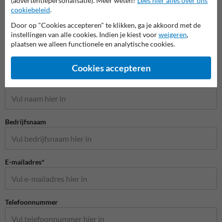
(advertentiepersonalisatie). Meer weten?
Lees hier alles over ons
cookiebeleid
.
Door op "Cookies accepteren" te klikken, ga je akkoord met de
instellingen van alle cookies. Indien je kiest voor
weigeren
,
plaatsen we alleen functionele en analytische cookies.
Stel je vraag aan Veiligheidsbord.nl
Cookies accepteren
Naam*
Bedrijfsnaam
E-mailadres*
Telefoonnummer