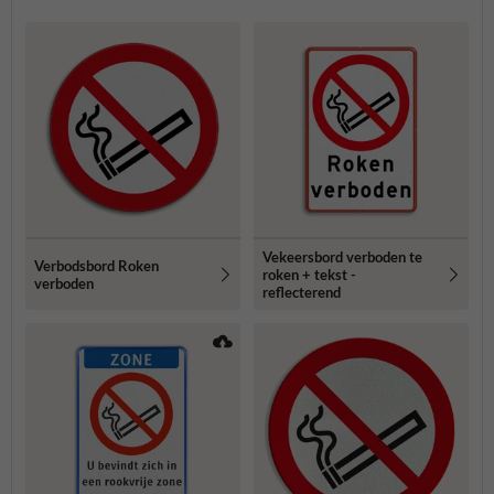
Vekeersbord verboden te
Verbodsbord Roken
roken + tekst -
verboden
reflecterend