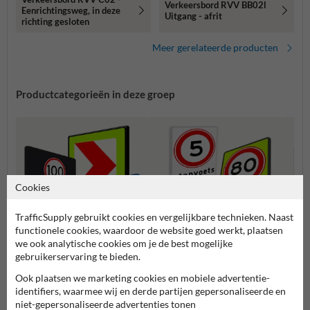
Verkeersbord RVV BB02l
Eenrichtingsweg, in deze
Uitgang - afrit
richting gesloten
Meer gerelateerde producten
Productcategorieën in deze groep
Cookies
TrafficSupply gebruikt cookies en vergelijkbare technieken. Naast
functionele cookies, waardoor de website goed werkt, plaatsen
we ook analytische cookies om je de best mogelijke
gebruikerservaring te bieden.
Bebakening (BB-serie)
Snelheidsborden (A-serie)
Voorr
Ook plaatsen we marketing cookies en mobiele advertentie-
identifiers, waarmee wij en derde partijen gepersonaliseerde en
niet-gepersonaliseerde advertenties tonen
Verkeersborden RVV