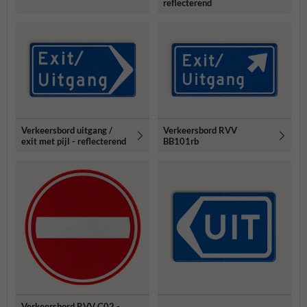
reflecterend
Verkeersbord uitgang /
Verkeersbord RVV
exit met pijl - reflecterend
BB101rb
Verkeersbord RVV C02 -