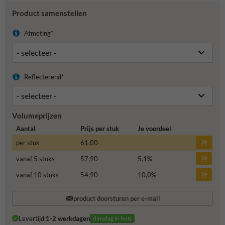
Product samenstellen
Afmeting*
Reflecterend*
Volumeprijzen
Aantal
Prijs per stuk
Je voordeel
per stuk
61,00
vanaf 5 stuks
57,90
5,1
%
vanaf 10 stuks
54,90
10,0
%
product doorsturen per e-mail
Levertijd:
1-2 werkdagen
dinsdag in huis