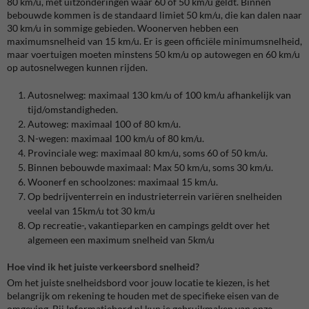
80 km/u, met uitzonderingen waar 60 of 50 km/u geldt. Binnen
bebouwde kommen is de standaard limiet 50 km/u, die kan dalen naar
30 km/u in sommige gebieden. Woonerven hebben een
maximumsnelheid van 15 km/u. Er is geen officiële minimumsnelheid,
maar voertuigen moeten minstens 50 km/u op autowegen en 60 km/u
op autosnelwegen kunnen rijden.
Autosnelweg: maximaal 130 km/u of 100 km/u afhankelijk van
tijd/omstandigheden.
Autoweg: maximaal 100 of 80 km/u.
N-wegen: maximaal 100 km/u of 80 km/u.
Provinciale weg: maximaal 80 km/u, soms 60 of 50 km/u.
Binnen bebouwde maximaal: Max 50 km/u, soms 30 km/u.
Woonerf en schoolzones: maximaal 15 km/u.
Op bedrijventerrein en industrieterrein variëren snelheiden
veelal van 15km/u tot 30 km/u
Op recreatie-, vakantieparken en campings geldt over het
algemeen een maximum snelheid van 5km/u
Hoe vind ik het juiste verkeersbord snelheid?
Om het juiste snelheidsbord voor jouw locatie te kiezen, is het
belangrijk om rekening te houden met de specifieke eisen van de
omgeving. Bij Informatiebord.nl kun je gebruikmaken van onze