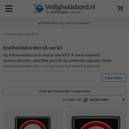
Snelle levering, ook bij maatwerk!
Verkeersborden RVV
Snelheidsborden (A-serie)
Op Informatiebord.nl vind je alle RVV A-serie snelheid
verkeersborden, specifiek gericht op snelheidsregulatie. Deze
snelheidsborden zijn cruciaal voor het waarborgen van
verkeersveiligheid en het duidelijk communiceren van
snelheidslimieten. Ze zijn ideaal voor gebruik op o.a.
Lees meer
bedrijventerreinen, openbare wegen, in woonwijken, bij scholen of
op industrieterreinen. Onze A-serie snelheidsborden zijn vervaardigd
Toon gerelateerde categorieën
volgens hoge kwaliteitsstandaarden, zijn duurzaam en ontworpen om
in alle weersomstandigheden goed zichtbaar te blijven. Ontdek ook
sorteer op:
ons gehele assortiment officiële
verkeersborden
!