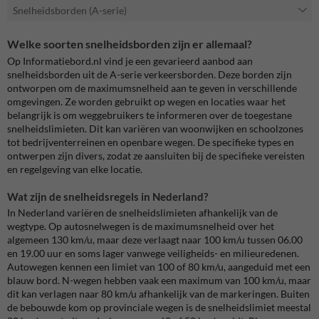
Snelheidsborden (A-serie)
Welke soorten snelheidsborden zijn er allemaal?
Op Informatiebord.nl vind je een gevarieerd aanbod aan
snelheidsborden uit de A-serie verkeersborden. Deze borden zijn
ontworpen om de maximumsnelheid aan te geven in verschillende
omgevingen. Ze worden gebruikt op wegen en locaties waar het
belangrijk is om weggebruikers te informeren over de toegestane
snelheidslimieten. Dit kan variëren van woonwijken en schoolzones
tot bedrijventerreinen en openbare wegen. De specifieke types en
ontwerpen zijn divers, zodat ze aansluiten bij de specifieke vereisten
en regelgeving van elke locatie.
Wat zijn de snelheidsregels in Nederland?
In Nederland variëren de snelheidslimieten afhankelijk van de
wegtype. Op autosnelwegen is de maximumsnelheid over het
algemeen 130 km/u, maar deze verlaagt naar 100 km/u tussen 06.00
en 19.00 uur en soms lager vanwege veiligheids- en milieuredenen.
Autowegen kennen een limiet van 100 of 80 km/u, aangeduid met een
blauw bord. N-wegen hebben vaak een maximum van 100 km/u, maar
dit kan verlagen naar 80 km/u afhankelijk van de markeringen. Buiten
de bebouwde kom op provinciale wegen is de snelheidslimiet meestal