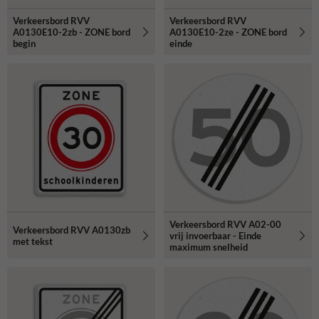
Verkeersbord RVV
Verkeersbord RVV
A0130E10-2zb - ZONE bord
A0130E10-2ze - ZONE bord
begin
einde
Verkeersbord RVV A02-00
Verkeersbord RVV A0130zb
vrij invoerbaar - Einde
met tekst
maximum snelheid