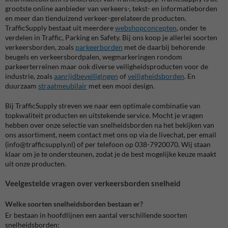
grootste online aanbieder van verkeers-, tekst- en informatieborden
en meer dan tienduizend verkeer-gerelateerde producten.
TrafficSupply bestaat uit meerdere
webshopconcepten
, onder te
verdelen in Traffic, Parking en Safety. Bij ons koop je allerlei soorten
verkeersborden, zoals
parkeerborden
met de daarbij behorende
beugels en verkeersbordpalen, wegmarkeringen rondom
parkeerterreinen maar ook diverse veiligheidsproducten voor de
industrie, zoals
aanrijdbeveiligingen
of
veiligheidsborden
. En
duurzaam
straatmeubilair
met een mooi design.
Bij TrafficSupply streven we naar een optimale combinatie van
topkwaliteit producten en uitstekende service. Mocht je vragen
hebben over onze selectie van snelheidsborden na het bekijken van
ons assortiment, neem contact met ons op via de livechat, per email
(info@trafficsupply.nl) of per telefoon op 038-7920070. Wij staan
klaar om je te ondersteunen, zodat je de best mogelijke keuze maakt
uit onze producten.
Veelgestelde vragen over verkeersborden snelheid
Welke soorten snelheidsborden bestaan er?
Er bestaan in hoofdlijnen een aantal verschillende soorten
snelheidsborden: