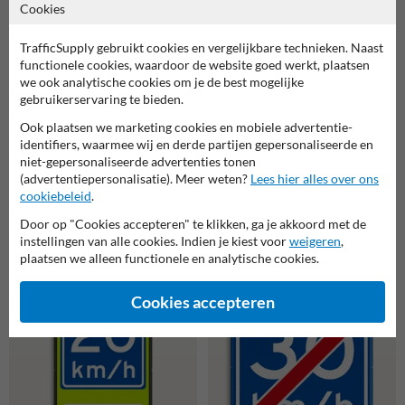
snelheid
snelheid
Cookies
TrafficSupply gebruikt cookies en vergelijkbare technieken. Naast
functionele cookies, waardoor de website goed werkt, plaatsen
we ook analytische cookies om je de best mogelijke
gebruikerservaring te bieden.
Ook plaatsen we marketing cookies en mobiele advertentie-
identifiers, waarmee wij en derde partijen gepersonaliseerde en
niet-gepersonaliseerde advertenties tonen
(advertentiepersonalisatie). Meer weten?
Lees hier alles over ons
cookiebeleid
.
Door op "Cookies accepteren" te klikken, ga je akkoord met de
Verkeersbord RVV A04 -
Verkeersbord RVV A04-030f
instellingen van alle cookies. Indien je kiest voor
weigeren
,
Adviessnelheid
- Adviessnelheid 30 km/h
plaatsen we alleen functionele en analytische cookies.
Cookies accepteren