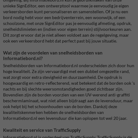
unieke SignEditor, een ontwerptool waarmee je eenvoudig je eigen
verkeersborden kunt personaliseren en samenstellen. Of je nu een
bord nodig hebt voor een bedrijventerrein, een woonwijk, of een
schoolzone, met onze SignEditor pas je eenvoudig afmeting, opdruk,
snelheidslimieten en (indien voor eigen terrein) stijlvoorkeuren aan.
Dit zorgt ervoor dat je niet alleen voldoet aan de regelgeving, maar
ook een verkeersbord hebt dat perfect past bij jouw situatie.
Wat zijn de voordelen van snelheidsborden van
Informatiebord.nl?
Snelheidsborden van Informatiebord.nl onderscheiden zich door hun
hoge kwaliteit. Ze zijn vervaardigd met een dubbel omgezette rand,
wat zorgt voor extra stevigheid en duurzaamheid. De opdruk is
hoogwaardig en retro-reflecterend, wat betekent dat de borden ook 's
nachts en bij slechte weersomstandigheden goed zichtbaar zijn.
Bovendien zijn de borden voorzien van een UV-werend anti-graffiti
beschermlaminaat, wat niet alleen bijdraagt aan de levensduur, maar
ook helpt bij het schoonhouden van de borden. Dankzij deze
kwaliteitskenmerken hebben de snelheidsborden van
Informatiebord.nl een levensduur die kan oplopen tot wel 20 jaar.
Kwaliteit en service van TrafficSupply
Informatiebord.nl is onderdeel van TrafficSupply. TrafficSupply is dé