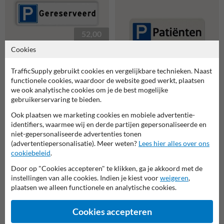
52,00
al vanaf 39,-
Cookies
48,00
TrafficSupply gebruikt cookies en vergelijkbare technieken. Naast
✔ aanbieding
functionele cookies, waardoor de website goed werkt, plaatsen
Parkeerplaats bord
gereserveerd - reflecterend
we ook analytische cookies om je de best mogelijke
Parkeerplaats bord
gebruikerservaring te bieden.
gereserveerd patiënten -
reflecterend
Ook plaatsen we marketing cookies en mobiele advertentie-
identifiers, waarmee wij en derde partijen gepersonaliseerde en
populairste
niet-gepersonaliseerde advertenties tonen
keuze
(advertentiepersonalisatie). Meer weten?
Lees hier alles over ons
cookiebeleid
.
Door op "Cookies accepteren" te klikken, ga je akkoord met de
42,00
instellingen van alle cookies. Indien je kiest voor
weigeren
,
plaatsen we alleen functionele en analytische cookies.
✔ aanbieding
96,00
Cookies accepteren
Parkeerplaats bord let op
al vanaf 68,-