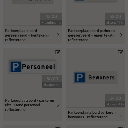
45,00
58,00
✔ aanbieding
al vanaf 44,-
Parkeerplaats bord
Parkeerplaatsbord parkeren
gereserveerd + kenteken -
gereserveerd + eigen tekst -
reflecterend
reflecterend
58,00
al vanaf 54,-
54,00
Parkeerplaatsbord - parkeren
al vanaf 41,-
uitsluitend personeel -
reflecterend
Parkeerplaats bord parkeren
bewoners - reflecterend