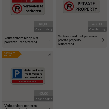
40,00
48,00
✔ aanbieding
✔ aanbieding
Verkeersbord niet parkeren
Verkeersbord let op niet
private property -
parkeren - reflecterend
reflecerend
populaire
keuze
42,00
✔ aanbieding
Verkeersbord parkeren