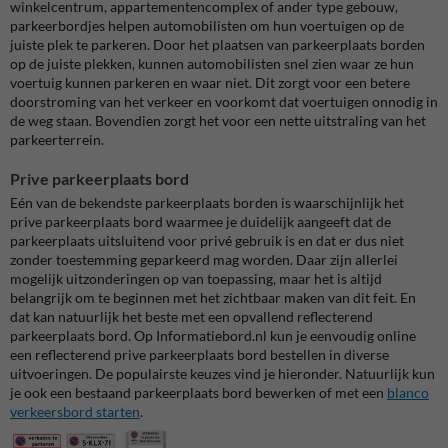
winkelcentrum, appartementencomplex of ander type gebouw,
parkeerbordjes helpen automobilisten om hun voertuigen op de
juiste plek te parkeren. Door het plaatsen van parkeerplaats borden
op de juiste plekken, kunnen automobilisten snel zien waar ze hun
voertuig kunnen parkeren en waar niet. Dit zorgt voor een betere
doorstroming van het verkeer en voorkomt dat voertuigen onnodig in
de weg staan. Bovendien zorgt het voor een nette uitstraling van het
parkeerterrein.
Prive parkeerplaats bord
Eén van de bekendste parkeerplaats borden is waarschijnlijk het
prive parkeerplaats bord waarmee je duidelijk aangeeft dat de
parkeerplaats uitsluitend voor privé gebruik is en dat er dus niet
zonder toestemming geparkeerd mag worden. Daar zijn allerlei
mogelijk uitzonderingen op van toepassing, maar het is altijd
belangrijk om te beginnen met het zichtbaar maken van dit feit. En
dat kan natuurlijk het beste met een opvallend reflecterend
parkeerplaats bord. Op Informatiebord.nl kun je eenvoudig online
een reflecterend prive parkeerplaats bord bestellen in diverse
uitvoeringen. De populairste keuzes vind je hieronder. Natuurlijk kun
je ook een bestaand parkeerplaats bord bewerken of met een
blanco
verkeersbord starten
.