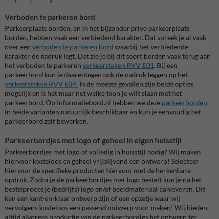
Verboden te parkeren bord
Parkeerplaats borden, en in het bijzonder prive parkeerplaats
borden, hebben vaak een verbiedend karakter. Dat spreek je al vaak
over een
verboden te parkeren bord
waarbij het verbiedende
karakter de nadruk legt. Dat zie je bij dit soort borden vaak terug aan
het verboden te parkeren
verkeersteken RVV E01
. Bij een
parkeerbord kun je daarentegen ook de nadruk leggen op het
verkeersteken RVV E04.
In de meeste gevallen zijn beide opties
mogelijk en is het maar net welke toon je wilt slaan met het
parkeerbord. Op Informatiebord.nl hebben we deze
parkeerborden
in beide varianten natuurlijk beschikbaar en kun je eenvoudig het
parkeerbord zelf bewerken.
Parkeerbordjes met logo of geheel in eigen huisstijl
Parkeerbordjes met logo of volledig in huisstijl nodig? Wij maken
hiervoor kosteloos en geheel vrijblijvend een ontwerp! Selecteer
hiervoor de specifieke producten hiervoor met de herkenbare
opdruk. Zodra je de parkeerbordjes met logo bestelt kun je na het
bestelproces je (bedrijfs) logo en/of beeldmateriaal aanleveren. Dit
kan een kant-en-klaar ontwerp zijn of een opzetje waar wij
vervolgens kosteloos een passend ontwerp voor maken! Wij bieden
altijd alvorens productie van de parkeerbordjes het ontwerp ter