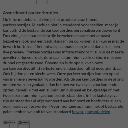
Assortiment parkeerbordjes
Op Informatiebord.nl vind je het grootste assortiment
parkeerbordjes. Misschien niet in standaard voorbeelden, maar je
kunt altijd de bestaande parkeerbordjes personaliseren/bewerken!
Dus vind je een parkeerbordje bezoekers, maar moet er naast
bezoekers, ook nog een bedrijfsnaam bij op komen, dan kun je met de
bewerk button zelf het ontwerp aanpassen en je ziet dan direct een
live preview! Parkeerbordjes van Informatiebord.nl zijn in de meeste
gevallen uitgevoerd als duurzaam aluminium verkeersbord met een
dubbel omgezette rand. Bovendien is de opdruk van onze
parkeerbordjes altijd reflecterend en daardoor altijd goed zichtbaar.
Ook bij donker en slecht weer. Onze parkeerbordjes kunnen op tal
van manieren bevestiging worden. Als de parkeerbordjes in de grond
moeten worden geplaatst dan hebben we twee veelvoorkomende
opties, namelijk met een aluminium buispaal en beugelsetje of met
twee luxe aluminium geanodiseerde staanders. In het laatste geval
zijn de staanders al afgemonteerd aan het bord en hoeft deze alleen
nog ingegraven te worden! Voor montage op muur, hek of bestaande
palen hebben we ook tal van standaard
bevestigingsmiddelen
.