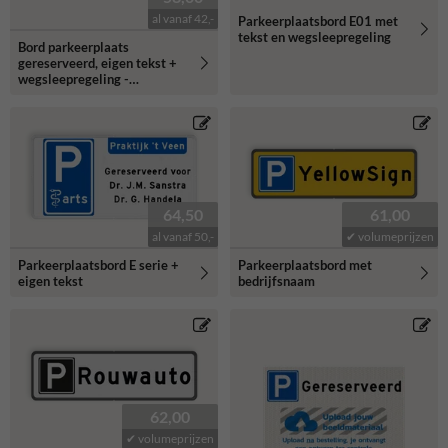
al vanaf 42,-
Parkeerplaatsbord E01 met
tekst en wegsleepregeling
Bord parkeerplaats
gereserveerd, eigen tekst +
wegsleepregeling -
reflecterend
64,50
61,00
al vanaf 50,-
✔ volumeprijzen
Parkeerplaatsbord E serie +
Parkeerplaatsbord met
eigen tekst
bedrijfsnaam
62,00
✔ volumeprijzen