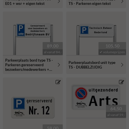
E01 + wsr + eigen tekst
TS - Parkeren eigen tekst
89,00
105,50
al vanaf 84,-
✔ volumeprijzen
Parkeerplaats bord type TS -
Parkeerplaatsbord unit type
Parkeren gereserveerd
TS - DUBBELZIJDIG
bezoekers/medewerkers +
bedrijfsnaam - reflecterend
64,50
al vanaf 59,-
58,00