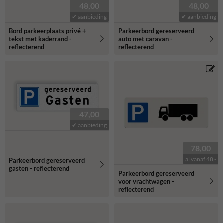
48,00
48,00
✔ aanbieding
✔ aanbieding
Bord parkeerplaats privé +
Parkeerbord gereserveerd
tekst met kaderrand -
auto met caravan -
reflecterend
reflecterend
47,00
✔ aanbieding
78,00
al vanaf 48,-
Parkeerbord gereserveerd
gasten - reflecterend
Parkeerbord gereserveerd
voor vrachtwagen -
reflecterend