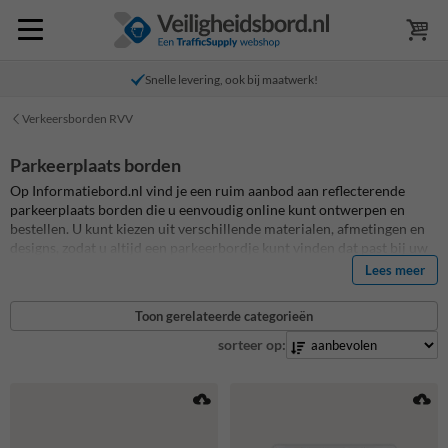
Snelle levering, ook bij maatwerk!
Verkeersborden RVV
Parkeerplaats borden
Op Informatiebord.nl vind je een ruim aanbod aan reflecterende
parkeerplaats borden die u eenvoudig online kunt ontwerpen en
bestellen. U kunt kiezen uit verschillende materialen, afmetingen en
designs, zodat u altijd een parkeerbordje kunt vinden dat past bij uw
specifieke wensen. Parkeerplaats borden zijn dé oplossing om aan te
Lees meer
geven voor wie parkeerplaatsen bestemd zijn. Zoals parkeerbordjes
directie of parkeerbordjes bezoekers, of specifieke gereserveerd voor
Toon gerelateerde categorieën
bezoekers, medewerkers of directie. Geef het eenvoudig aan met
parkeerbordjes per parkeerplaats. Je kunt ook zelf je eigen logo,
sorteer op:
ontwerp of beeldmateriaal aanleveren zodat je parkeerbordjes met
logo krijgt of met een geheel eigen ontwerp. Al onze parkeerplaats
borden zijn standaard reflecterend en voorzien van een een anti-
graffiti beschermlaag. Meer weten of parkeerplaats borden? Lees
alles hierover in onze blog "
Alles wat je moet weten of parkeerplaats