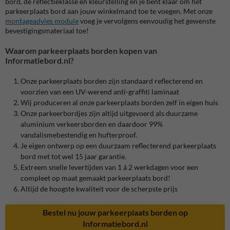
bord, de reflectieklasse en kleurstelling en je bent klaar om het
parkeerplaats bord aan jouw winkelmand toe te voegen. Met onze
montageadvies module
voeg je vervolgens eenvoudig het gewenste
bevestigingsmateriaal toe!
Waarom parkeerplaats borden kopen van
Informatiebord.nl?
Onze parkeerplaats borden zijn standaard reflecterend en
voorzien van een UV-werend anti-graffiti laminaat
Wij produceren al onze parkeerplaats borden zelf in eigen huis
Onze parkeerbordjes zijn altijd uitgevoerd als duurzame
aluminium verkeersborden en daardoor 99%
vandalismebestendig en hufterproof.
Je eigen ontwerp op een duurzaam reflecterend parkeerplaats
bord met tot wel 15 jaar garantie.
Extreem snelle levertijden van 1 á 2 werkdagen voor een
compleet op maat gemaakt parkeerplaats bord!
Altijd de hoogste kwaliteit voor de scherpste prijs
Bestel nu jouw parkeerplaats borden op
Informatiebord.nl