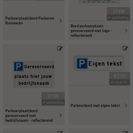
37,00
✔ aanbieding
Parkeerplaatsbord Parkeren
Rouwauto
Bord parkeerplaats
gereserveerd met logo -
reflecterend
67,50
al vanaf 49,-
37,00
✔ aanbieding
Parkeerbord met eigen tekst
Parkeerplaatsbord
gereserveerd met
bedrijfsnaam - reflecterend