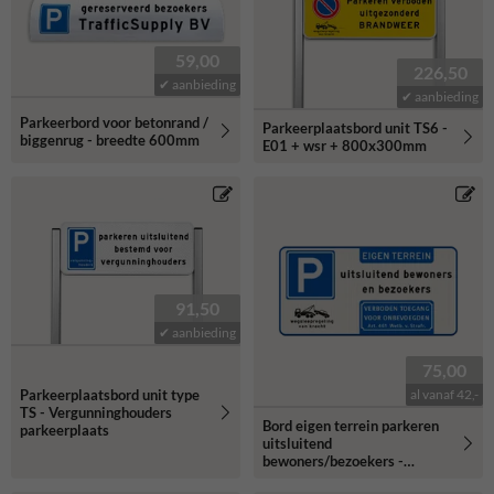
59,00
226,50
✔ aanbieding
✔ aanbieding
Parkeerbord voor betonrand /
Parkeerplaatsbord unit TS6 -
biggenrug - breedte 600mm
E01 + wsr + 800x300mm
91,50
✔ aanbieding
75,00
Parkeerplaatsbord unit type
al vanaf 42,-
TS - Vergunninghouders
Bord eigen terrein parkeren
parkeerplaats
uitsluitend
bewoners/bezoekers -
reflecterend