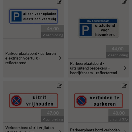
46,00
✔ aanbieding
44,00
Parkeerplaatsbord - parkeren
✔ aanbieding
elektrisch voertuig -
reflecterend
Parkeerplaatsbord -
uitsluitend bezoekers +
bedrijfsnaam - reflecterend
47,00
48,00
✔ aanbieding
al vanaf 37,-
Verkeersbord uitrit vrijlaten
Parkeerplaats bord verboden