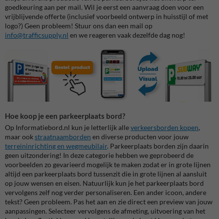
goedkeuring aan per mail. Wil je eerst een aanvraag doen voor een
vrijblijvende offerte (inclusief voorbeeld ontwerp in huisstijl of met
logo?) Geen probleem! Stuur ons dan een mail op
info@trafficsupply.nl
en we reageren vaak dezelfde dag nog!
Hoe koop je een parkeerplaats bord?
Op Informatiebord.nl kun je letterlijk alle
verkeersborden kopen
,
maar ook
straatnaamborden
en diverse producten voor jouw
terreininrichting en wegmeubilair
. Parkeerplaats borden zijn daarin
geen uitzondering! In deze categorie hebben we geprobeerd de
voorbeelden zo gevarieerd mogelijk te maken zodat er in grote lijnen
altijd een parkeerplaats bord tussenzit die in grote lijnen al aansluit
op jouw wensen en eisen. Natuurlijk kun je het parkeerplaats bord
vervolgens zelf nog verder personaliseren. Een ander icoon, andere
tekst? Geen probleem. Pas het aan en zie direct een preview van jouw
aanpassingen. Selecteer vervolgens de afmeting, uitvoering van het