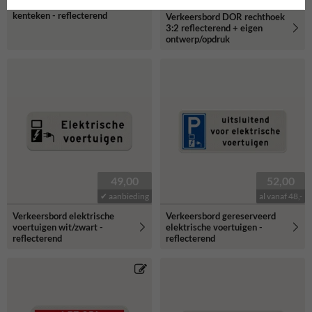
niet parkeren uitgezonderd
kenteken - reflecterend
Verkeersbord DOR rechthoek
3:2 reflecterend + eigen
ontwerp/opdruk
49,00
52,00
✔ aanbieding
al vanaf 48,-
Verkeersbord elektrische
Verkeersbord gereserveerd
voertuigen wit/zwart -
elektrische voertuigen -
reflecterend
reflecterend