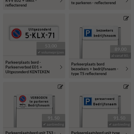
RVV E02 + tekst -
te parkeren - reflecterend
reflecterend
53,00
89,00
✔ volumeprijzen
al vanaf 80,-
Parkeerplaats bord -
Parkeerplaats bord
Parkeerverbod E01 +
bezoekers + bedrijfsnaam -
Uitgezonderd KENTEKEN
type TS reflecterend
91,50
91,50
✔ aanbieding
✔ aanbieding
Parkeerplaatsbord unit TS3 -
Parkeerplaatsbord unit type