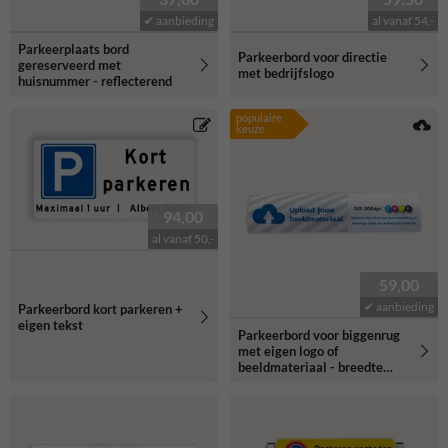
✔ aanbieding
al vanaf 54,-
Parkeerplaats bord
Parkeerbord voor directie
gereserveerd met
met bedrijfslogo
huisnummer - reflecterend
populaire
keuze
94,00
al vanaf 50,-
59,00
✔ aanbieding
Parkeerbord kort parkeren +
eigen tekst
Parkeerbord voor biggenrug
met eigen logo of
beeldmateriaal - breedte
600mm