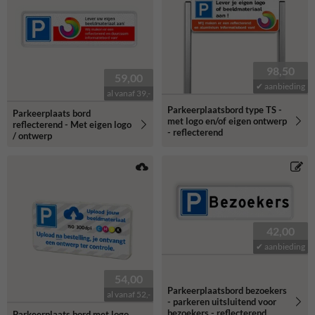
borden
"
98,50
59,00
✔ aanbieding
al vanaf 39,-
Parkeerplaatsbord type TS -
Parkeerplaats bord
met logo en/of eigen ontwerp
reflecterend - Met eigen logo
- reflecterend
/ ontwerp
42,00
✔ aanbieding
54,00
Parkeerplaatsbord bezoekers
al vanaf 52,-
- parkeren uitsluitend voor
bezoekers - reflecterend
Parkeerplaats bord met logo