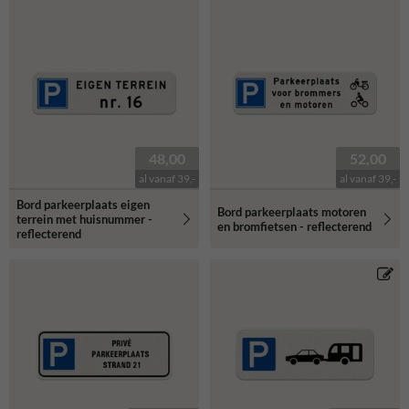
48,00
52,00
al vanaf 39,-
al vanaf 39,-
Bord parkeerplaats eigen
Bord parkeerplaats motoren
terrein met huisnummer -
en bromfietsen - reflecterend
reflecterend