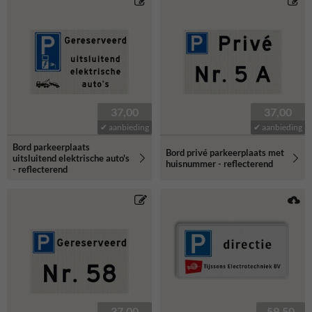
37,00
37,00
✔ aanbieding
✔ aanbieding
Bord parkeerplaats
Bord privé parkeerplaats met
uitsluitend elektrische auto's
huisnummer - reflecterend
- reflecterend
37,00
59,50