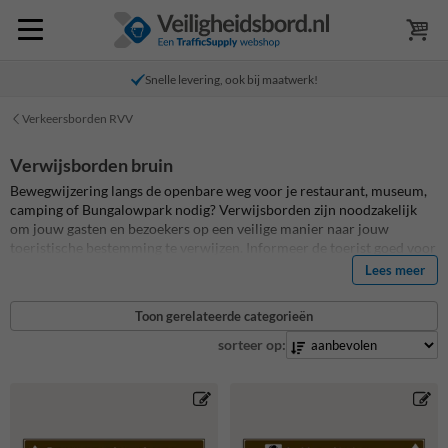
Snelle levering, ook bij maatwerk!
Verkeersborden RVV
Verwijsborden bruin
Bewegwijzering langs de openbare weg voor je restaurant, museum,
camping of Bungalowpark nodig? Verwijsborden zijn noodzakelijk
om jouw gasten en bezoekers op een veilige manier naar jouw
toeristische bestemming te verwijzen. Informeer de toerist goed voor
een vlot en veilige route naar hun bestemming. Met deze toeristische
Lees meer
bewegwijzeringsborden komt dit helemaal goed! Ontwerp bij ons zelf
je toeristische verwijsborden of strokenborden! Slechte
Toon gerelateerde categorieën
bewegwijzering leidt tot frustraties en irritaties bij bezoekers en
klanten. Zorg voor goede bewegwijzering met o.a. routeborden welke
sorteer op:
de juiste route aangeven vanaf de openbare wegen, zodat je jouw
klanten en bezoekers eenvoudig de weg wijst. Ontwerp bij ons zelf je
ANWB toeristiche verwijsborden! Voeg zelf teksten, ANWB
pictogrammen en pijlverwijzingen toe. Al deze toeristische
verwijsborden worden van aluminium geproduceerd met uiterst