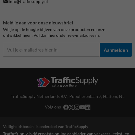
info@trafficsupply.nl
Meld je aan voor onze nieuwsbrief
Wil je op de hoogte blijven van onze producten en onze
ontwikkelingen. Vul dan hieronder je e-mailadres in.
Aanmelden
TrafficSupply Netherlands B.V.,
Populierenlaan 7
,
Hattem, NL
Volg ons
Veiligheidsbord.nl is onderdeel van TrafficSupply
TrafficSupply is dé grootste online aanbieder van verkeers-, tekst- en