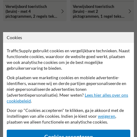
Verwijsbord toeristisch
Verwijsbord toeristisch
(bruin) - met 4
(bruin) - met 2
pictogrammen, 2 regels tekst
pictogrammen, 1 regel tekst
en pijl
en pijl
Cookies
Gerelateerde producten
TrafficSupply gebruikt cookies en vergelijkbare technieken. Naast
functionele cookies, waardoor de website goed werkt, plaatsen
we ook analytische cookies om je de best mogelijke
gebruikerservaring te bieden.
Ook plaatsen we marketing cookies en mobiele advertentie-
identifiers, waarmee wij en derde partijen gepersonaliseerde en
niet-gepersonaliseerde advertenties tonen
(advertentiepersonalisatie). Meer weten?
Lees hier alles over ons
cookiebeleid
.
Door op "Cookies accepteren" te klikken, ga je akkoord met de
instellingen van alle cookies. Indien je kiest voor
weigeren
,
Verkeersbord RVV C02 -
Verkeersbord RVV B06 -
plaatsen we alleen functionele en analytische cookies.
Eenrichtingsweg, in deze
Voorrangskruising, verleen
richting gesloten
voorrang
Cookies accepteren