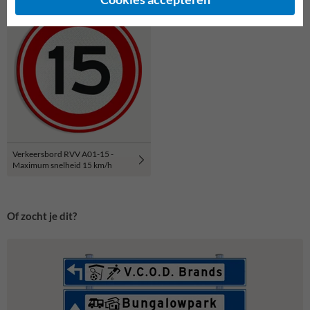
Verkeersbord RVV A01-15 -
Maximum snelheid 15 km/h
Of zocht je dit?