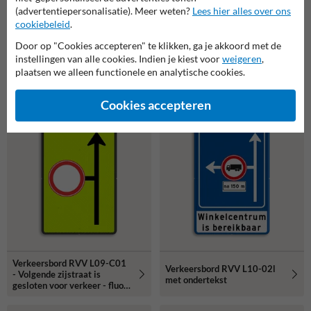
(advertentiepersonalisatie). Meer weten?
Lees hier alles over ons
cookiebeleid
.
Door op "Cookies accepteren" te klikken, ga je akkoord met de
instellingen van alle cookies. Indien je kiest voor
weigeren
,
Verkeersbord RVV L09-4r -
Verkeersbord RVV L09-4r -
plaatsen we alleen functionele en analytische cookies.
Doodlopende weg -
E04 + 1 regel txt
voorwaarschuwing
Cookies accepteren
Verkeersbord RVV L09-C01
Verkeersbord RVV L10-02l
- Volgende zijstraat is
met ondertekst
gesloten voor verkeer - fluor
achtergrond