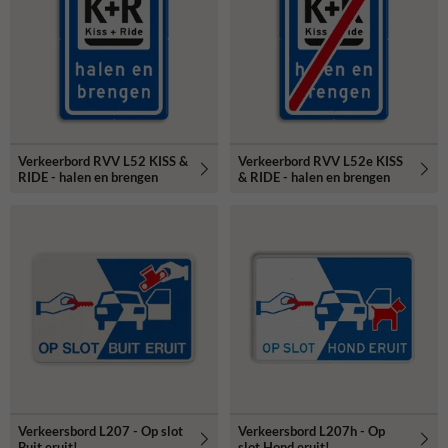
Verkeerbord RVV L52 KISS &
Verkeerbord RVV L52e KISS
RIDE - halen en brengen
& RIDE - halen en brengen
Verkeersbord L207 - Op slot
Verkeersbord L207h - Op
Buit eruit!
slot Hond eruit!