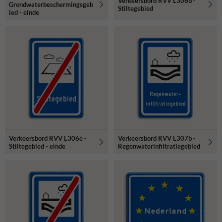
Verkeersbord RVV L306b -
Grondwaterbeschermingsgeb
Stiltegebied
ied - einde
Verkeersbord RVV L306e -
Verkeersbord RVV L307b -
Stiltegebied - einde
Regenwaterinfiltratiegebied