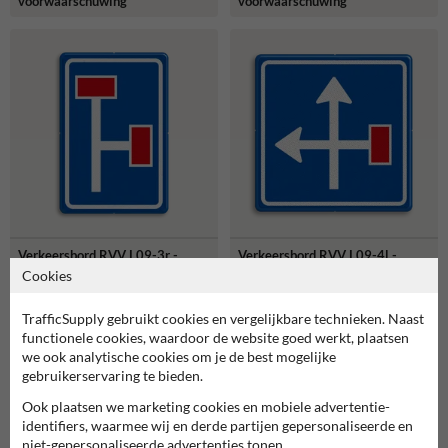
voorwaarschuwing
voorwaarschuwing
Verkeersbord RVV L09-3r -
Verkeersbord RVV L09-4l -
Doodlopende weg -
Doodlopende weg -
Cookies
voorwaarschuwing
voorwaarschuwing
TrafficSupply gebruikt cookies en vergelijkbare technieken. Naast
functionele cookies, waardoor de website goed werkt, plaatsen
we ook analytische cookies om je de best mogelijke
gebruikerservaring te bieden.
Ook plaatsen we marketing cookies en mobiele advertentie-
identifiers, waarmee wij en derde partijen gepersonaliseerde en
niet-gepersonaliseerde advertenties tonen