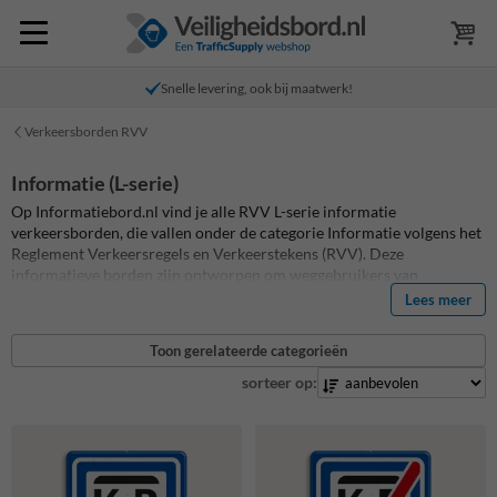
Snelle levering, ook bij maatwerk!
Verkeersborden RVV
Informatie (L-serie)
Op Informatiebord.nl vind je alle RVV L-serie informatie
verkeersborden, die vallen onder de categorie Informatie volgens het
Reglement Verkeersregels en Verkeerstekens (RVV). Deze
informatieve borden zijn ontworpen om weggebruikers van
essentiële informatie te voorzien, zoals locatieaanduidingen,
Lees meer
routeverwijzingen of diensten langs de weg. Deze verkeersborden
zijn niet gericht op het geven van waarschuwingen of het afdwingen
Toon gerelateerde categorieën
van regels, maar zijn bedoeld om aanvullende informatie te
verstrekken die het navigeren op de weg vergemakkelijkt. Deze
sorteer op:
borden helpen bestuurders bij het maken van geïnformeerde
beslissingen over hun route en voorzien hen van belangrijke details
over hun omgeving. Ze zijn cruciaal voor een efficiënte en veilige
navigatie op de weg. Ontdek nu ons assortiment
verkeersborden
en
bewerk en bestel eenvoudig!