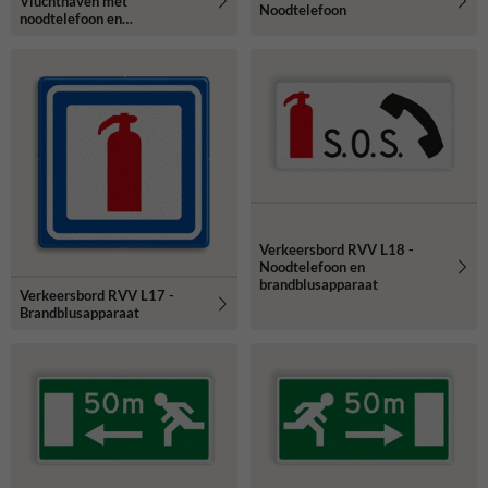
Vluchthaven met
Noodtelefoon
noodtelefoon en
brandblusser
Verkeersbord RVV L18 -
Noodtelefoon en
brandblusapparaat
Verkeersbord RVV L17 -
Brandblusapparaat