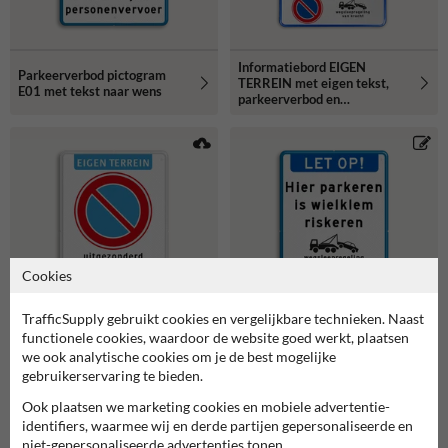
Informatiebord EIGEN
Parkeerverbod pictogram
TERREIN met eigen tekst,
E01 met tekst naar wens
parkeerverbod en
wegsleepregeling
Cookies
TrafficSupply gebruikt cookies en vergelijkbare technieken. Naast
functionele cookies, waardoor de website goed werkt, plaatsen
Parkeerverbodsbord met
Informatiebord LET OP met
we ook analytische cookies om je de best mogelijke
pictogram en tekst in
tekst en pictogram Hier
gebruikerservaring te bieden.
huisstijl
parkeren is wielklem
riskeren
Ook plaatsen we marketing cookies en mobiele advertentie-
identifiers, waarmee wij en derde partijen gepersonaliseerde en
niet-gepersonaliseerde advertenties tonen