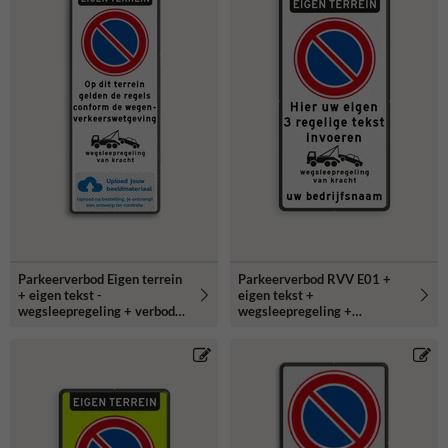
Parkeerverbod Eigen terrein
Parkeerverbod RVV E01 +
+ eigen tekst -
eigen tekst +
wegsleepregeling + verboden
wegsleepregeling +
toegang - Art461
(bedrijfs)naam