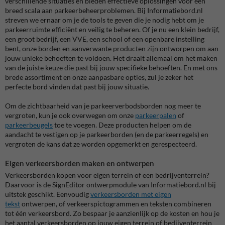
verschillende situaties en bieden effectieve oplossingen voor een
breed scala aan parkeerbeheerproblemen. Bij Informatiebord.nl
streven we ernaar om je de tools te geven die je nodig hebt om je
parkeerruimte efficiënt en veilig te beheren. Of je nu een klein bedrijf,
een groot bedrijf, een VVE, een school of een openbare instelling
bent, onze borden en aanverwante producten zijn ontworpen om aan
jouw unieke behoeften te voldoen. Het draait allemaal om het maken
van de juiste keuze die past bij jouw specifieke behoeften. En met ons
brede assortiment en onze aanpasbare opties, zul je zeker het
perfecte bord vinden dat past bij jouw situatie.
Om de zichtbaarheid van je parkeerverbodsborden nog meer te
vergroten, kun je ook overwegen om onze
parkeerpalen
of
parkeerbeugels
toe te voegen. Deze producten helpen om de
aandacht te vestigen op je parkeerborden (en de parkeerregels) en
vergroten de kans dat ze worden opgemerkt en gerespecteerd.
Eigen verkeersborden maken en ontwerpen
Verkeersborden kopen voor eigen terrein of een bedrijventerrein?
Daarvoor is de SignEditor ontwerpmodule van Informatiebord.nl bij
uitstek geschikt. Eenvoudig
verkeersborden met eigen
tekst
ontwerpen, of verkeerspictogrammen en teksten combineren
tot één verkeersbord. Zo bespaar je aanzienlijk op de kosten en hou je
het aantal verkeersborden op jouw eigen terrein of bedijventerrein