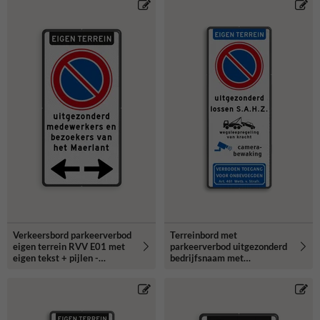
Verkeersbord parkeerverbod
Terreinbord met
eigen terrein RVV E01 met
parkeerverbod uitgezonderd
eigen tekst + pijlen -
bedrijfsnaam met
reflecterend
camerabewaking