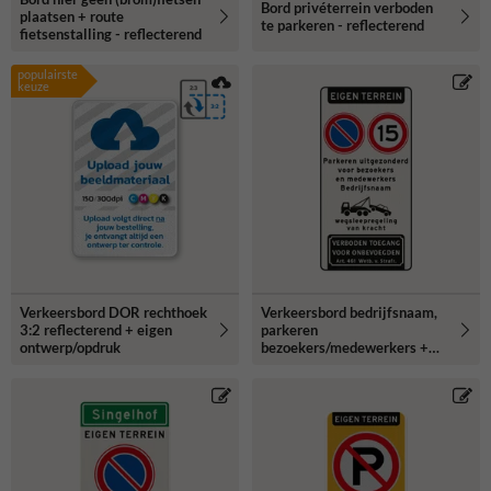
Bord privéterrein verboden
plaatsen + route
te parkeren - reflecterend
fietsenstalling - reflecterend
populairste
keuze
Verkeersbord DOR rechthoek
Verkeersbord bedrijfsnaam,
3:2 reflecterend + eigen
parkeren
ontwerp/opdruk
bezoekers/medewerkers +
snelheid 15km/u -
reflecterend