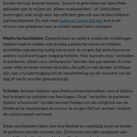
borden te hulp kunnen komen. Je kunt ze gebruiken om specifieke
gebieden aan te wijzen als 'alleen medewerkers ‘ of ’uitsluitend
leveringen', wat zorgt voor een efficiënt gebruik van de beschikbare
parkeerplaatsen. En met onze
laden en lossen borden
kun je de
stroom van goederen naar je winkel soepel laten verlopen.
Medische faciliteiten:
Ziekenhuizen en andere medische instellingen
hebben vaak te maken met drukke parkeerterreinen en hebben
duidelijke signalering nodig om ervoor te zorgen dat ambulances en
andere noodvoertuigen toegang hebben. Hier kunnen onze “verboden
te parkeren, alleen voor ambulances” borden van pas komen. En met
onze reflecterende verkeersborden, die zelfs in het donker zichtbaar
zijn, kan cruciale toegang tot de noodafdeling op elk moment van de
dag of nacht worden gewaarborgd.
Scholen:
Scholen hebben specifieke parkeerbehoeften, vooral tijdens
het brengen en ophalen van leerlingen. Onze "verboden te parkeren
tijdens schooluren" borden kunnen helpen om de veiligheid van de
kinderen te waarborgen en ervoor te zorgen dat het verkeer rondom
de school soepel verloopt.
Deze voorbeelden laten zien hoe flexibel en veelzijdig onze verboden
te parkeren borden kunnen zijn. Ze kunnen worden aangepast aan