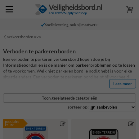
Snelle levering, ook bij maatwerk!
Verkeersborden RVV
Verboden te parkeren borden
Een verboden te parkeren verkeersbord kopen doe je bij
Informatiebord.nl en is dé manier om parkeerproblemen op te lossen
of te voorkomen. Welk niet parkeren bord je nodig hebt is voor elke
situatie anders. Een verboden te parkeren bord helpt bijvoorbeeld
om foutparkeerders te voorkomen, maar een gepersonaliseerd
Lees meer
parkeerverbodsbord zorgt ook voor duidelijkheid bij bewoners en
bezoekers. Je kunt een standaard niet parkeren bord kopen voor
Toon gerelateerde categorieën
jouw prive parkeerplaats, maar je kunt ook zelf jouw eigen terrein
bord met verboden te parkeren ontwerpen en personaliseren. Kies
sorteer op:
uit meer dan 100 bestaande parkeerbord ontwerpen om te bewerken.
Alle niet parkeren verkeersborden op Informatiebord.nl zijn van de
populaire
hoogste kwaliteit en standaard voorzien van retro-reflecterende folie.
keuze
De levensduur op alle parkeerborden is daardoor tenminste 15 jaar
en daarmee van de hoogste kwaliteit van Nederland!