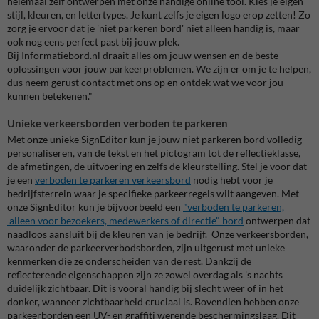
helemaal zelf ontwerpen met onze handige online tool. Kies je eigen
stijl, kleuren, en lettertypes. Je kunt zelfs je eigen logo erop zetten! Zo
zorg je ervoor dat je 'niet parkeren bord' niet alleen handig is, maar
ook nog eens perfect past bij jouw plek.
Bij Informatiebord.nl draait alles om jouw wensen en de beste
oplossingen voor jouw parkeerproblemen. We zijn er om je te helpen,
dus neem gerust contact met ons op en ontdek wat we voor jou
kunnen betekenen."
Unieke verkeersborden verboden te parkeren
Met onze unieke SignEditor kun je jouw niet parkeren bord volledig
personaliseren, van de tekst en het pictogram tot de reflectieklasse,
de afmetingen, de uitvoering en zelfs de kleurstelling. Stel je voor dat
je een
verboden te parkeren verkeersbord
nodig hebt voor je
bedrijfsterrein waar je specifieke parkeerregels wilt aangeven. Met
onze SignEditor kun je bijvoorbeeld een
"verboden te parkeren,
alleen voor bezoekers, medewerkers of directie" bord
ontwerpen dat
naadloos aansluit bij de kleuren van je bedrijf. Onze verkeersborden,
waaronder de parkeerverbodsborden, zijn uitgerust met unieke
kenmerken die ze onderscheiden van de rest. Dankzij de
reflecterende eigenschappen zijn ze zowel overdag als 's nachts
duidelijk zichtbaar. Dit is vooral handig bij slecht weer of in het
donker, wanneer zichtbaarheid cruciaal is. Bovendien hebben onze
parkeerborden een UV- en graffiti werende beschermingslaag. Dit