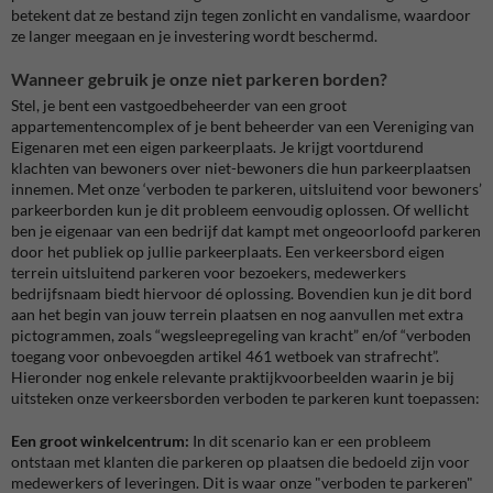
betekent dat ze bestand zijn tegen zonlicht en vandalisme, waardoor
ze langer meegaan en je investering wordt beschermd.
Wanneer gebruik je onze niet parkeren borden?
Stel, je bent een vastgoedbeheerder van een groot
appartementencomplex of je bent beheerder van een Vereniging van
Eigenaren met een eigen parkeerplaats. Je krijgt voortdurend
klachten van bewoners over niet-bewoners die hun parkeerplaatsen
innemen. Met onze ‘verboden te parkeren, uitsluitend voor bewoners’
parkeerborden kun je dit probleem eenvoudig oplossen. Of wellicht
ben je eigenaar van een bedrijf dat kampt met ongeoorloofd parkeren
door het publiek op jullie parkeerplaats. Een verkeersbord eigen
terrein uitsluitend parkeren voor bezoekers, medewerkers
bedrijfsnaam biedt hiervoor dé oplossing. Bovendien kun je dit bord
aan het begin van jouw terrein plaatsen en nog aanvullen met extra
pictogrammen, zoals “wegsleepregeling van kracht” en/of “verboden
toegang voor onbevoegden artikel 461 wetboek van strafrecht”.
Hieronder nog enkele relevante praktijkvoorbeelden waarin je bij
uitsteken onze verkeersborden verboden te parkeren kunt toepassen:
Een groot winkelcentrum:
In dit scenario kan er een probleem
ontstaan met klanten die parkeren op plaatsen die bedoeld zijn voor
medewerkers of leveringen. Dit is waar onze "verboden te parkeren"