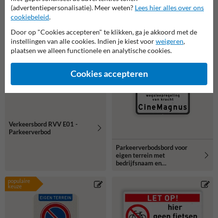
(advertentiepersonalisatie). Meer weten?
Lees hier alles over ons
cookiebeleid
.
Door op "Cookies accepteren" te klikken, ga je akkoord met de
instellingen van alle cookies. Indien je kiest voor
weigeren
,
plaatsen we alleen functionele en analytische cookies.
Cookies accepteren
Verkeersbord RVV E01 -
Parkeerverbod
Parkeerverbodsbord voor
eigen terrein met
bedrijfsnaam en
wegsleepregeling
populaire
keuze