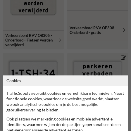
Verkeersbord RVV OB308 -
Onderbord - gratis
Verkeersbord RVV OB305 -
Onderbord - Fietsen worden
verwijderd
Cookies
TrafficSupply gebruikt cookies en vergelijkbare technieken. Naast
functionele cookies, waardoor de website goed werkt, plaatsen
Verkeersbord RVV OB309 -
Verkeersbord RVV OB310p -
Onderbord - Geldt alleen
Onderbord - Geldt alleen
we ook analytische cookies om je de best mogelijke
voor beschreven kenteken
voor periode
gebruikerservaring te bieden.
Ook plaatsen we marketing cookies en mobiele advertentie-
identifiers, waarmee wij en derde partijen gepersonaliseerde en
niet-gepersonaliseerde advertenties tonen