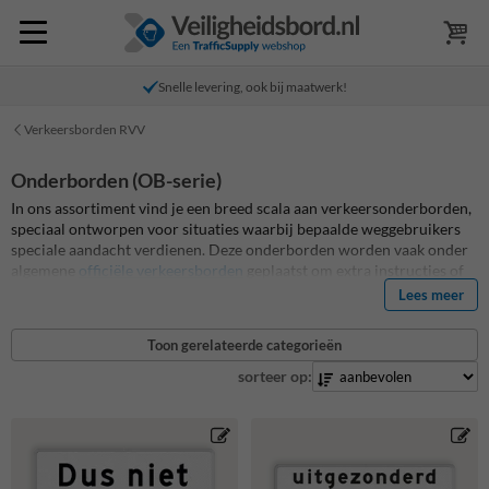
Snelle levering, ook bij maatwerk!
Verkeersborden RVV
Onderborden (OB-serie)
In ons assortiment vind je een breed scala aan verkeersonderborden,
speciaal ontworpen voor situaties waarbij bepaalde weggebruikers
speciale aandacht verdienen. Deze onderborden worden vaak onder
algemene
officiële verkeersborden
geplaatst om extra instructies of
uitzonderingen aan te duiden. Denk hierbij aan specifieke regels voor
Lees meer
verschillende voertuigen zoals tractoren, bussen, vrachtwagens,
fietsers, bromfietsers en voetgangers. De duidelijke pictogrammen op
Toon gerelateerde categorieën
de borden illustreren deze uitzonderingen helder. Daarnaast bevatten
sommige onderborden enkel tekst om bijzondere situaties of
sorteer op:
faciliteiten aan te duiden, zoals de aanwezigheid van een
brandblusser, snelheidsdrempels, of oplaadpunten voor elektrische
voertuigen. Deze informatieve en specifieke aanwijzingen dragen bij
aan een veiligere en duidelijkere verkeerssituatie. Met onze
onderborden verkeer ben je verzekerd van heldere communicatie en