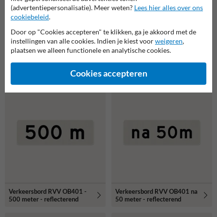
(advertentiepersonalisatie). Meer weten?
Lees hier alles over ons
cookiebeleid
.
Door op "Cookies accepteren" te klikken, ga je akkoord met de
instellingen van alle cookies. Indien je kiest voor
weigeren
,
plaatsen we alleen functionele en analytische cookies.
Verkeersbord RVV OB313 -
Verkeersbord RVV OB311 -
Onderbord - Verhoogde
Onderbord - herhaling
rijbaan scheiding
Cookies accepteren
Verkeersbord RVV OB401 -
Verkeersbord RVV OB401 na
500 meter - reflecterend
50 meter - reflecterend