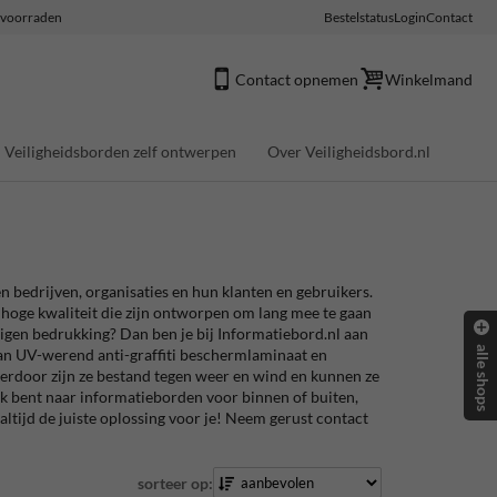
e voorraden
Bestelstatus
Login
Contact
Contact opnemen
Winkelmand
Veiligheidsborden zelf ontwerpen
Over Veiligheidsbord.nl
 bedrijven, organisaties en hun klanten en gebruikers.
hoge kwaliteit die zijn ontworpen om lang mee te gaan
eigen bedrukking? Dan ben je bij Informatiebord.nl aan
alle shops
 van UV-werend anti-graffiti beschermlaminaat en
erdoor zijn ze bestand tegen weer en wind en kunnen ze
ek bent naar informatieborden voor binnen of buiten,
tijd de juiste oplossing voor je! Neem gerust contact
sorteer op: