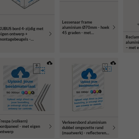
Lessenaar frame
aluminium Ø70mm - hoek
KUBUS bord 4-zijdig met
45 graden - met
eigen ontwerp +
Reclam
informatiepaneel
montagebeugels -
alumini
reflecterend
– met 
reflect
Trespa (volkern)
Verkeersbord aluminium
bordpaneel - met eigen
dubbel omgezette rand
ontwerp
(maatwerk) - reflecterend
met eigen ontwerp