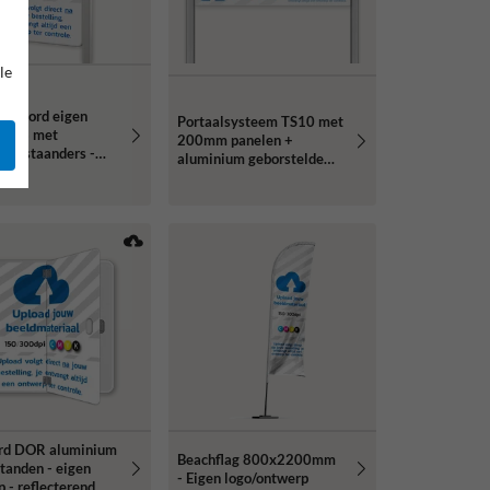
le
atiebord eigen
Portaalsysteem TS10 met
p 2:3 met
200mm panelen +
ium staanders -
aluminium geborstelde
erend
staanders
rd DOR aluminium
Beachflag 800x2200mm
tanden - eigen
- Eigen logo/ontwerp
 - reflecterend