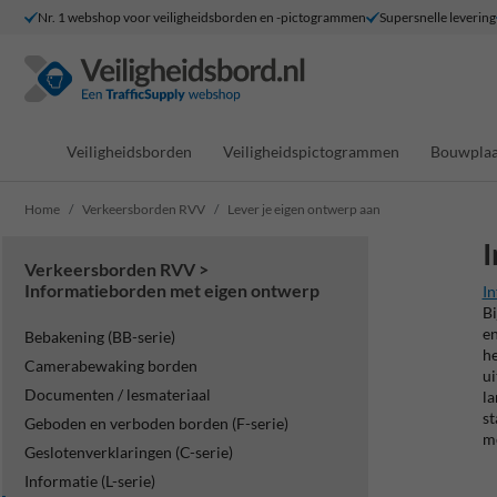
Nr. 1 webshop voor veiligheidsborden en -pictogrammen
Supersnelle levering
Veiligheidsborden
Veiligheidspictogrammen
Bouwplaa
Home
Verkeersborden RVV
Lever je eigen ontwerp aan
I
Verkeersborden RVV >
Informatieborden met eigen ontwerp
I
Bi
en
Bebakening (BB-serie)
he
Camerabewaking borden
ui
Documenten / lesmateriaal
la
st
Geboden en verboden borden (F-serie)
me
Geslotenverklaringen (C-serie)
Informatie (L-serie)