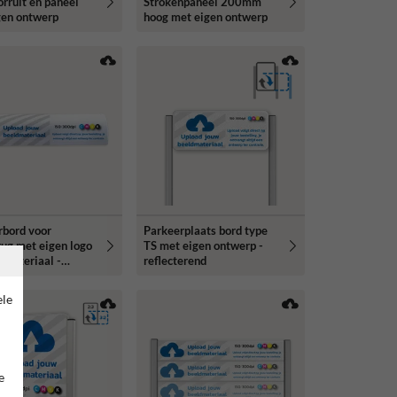
rruit en paneel
Strokenpaneel 200mm
gen ontwerp
hoog met eigen ontwerp
rbord voor
Parkeerplaats bord type
ug met eigen logo
TS met eigen ontwerp -
dmateriaal -
reflecterend
te 600mm
ele
e