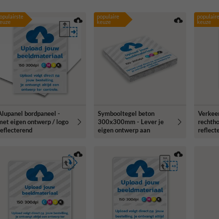
opulairste
populaire
populair
euze
keuze
keuze
Alupanel bordpaneel -
Symbooltegel beton
Verkee
met eigen ontwerp / logo
300x300mm - Lever je
rechth
reflecterend
eigen ontwerp aan
reflect
ontwer