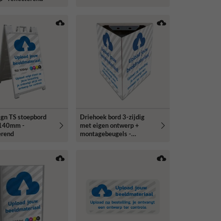
ign TS stoepbord
Driehoek bord 3-zijdig
140mm -
met eigen ontwerp +
erend
montagebeugels -
reflecterend