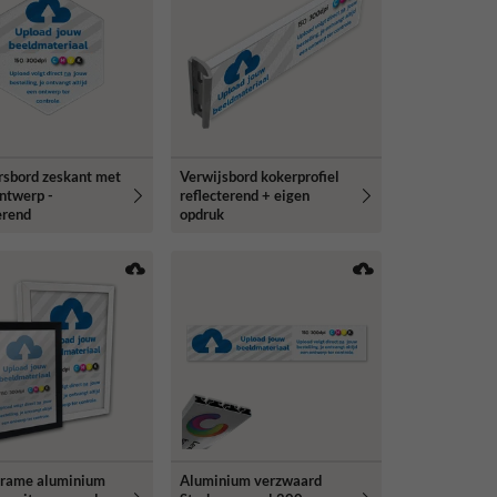
rsbord zeskant met
Verwijsbord kokerprofiel
ntwerp -
reflecterend + eigen
erend
opdruk
frame aluminium
Aluminium verzwaard