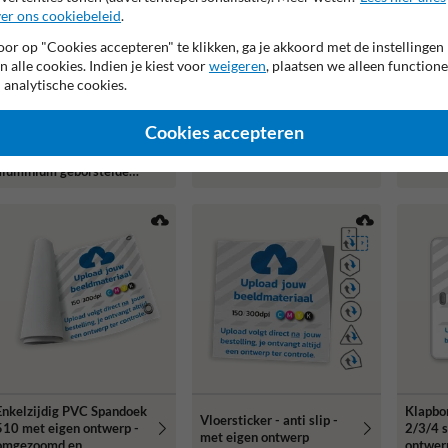
er ons cookiebeleid
.
or op "Cookies accepteren" te klikken, ga je akkoord met de instellingen
n alle cookies. Indien je kiest voor
weigeren
, plaatsen we alleen functione
 analytische cookies.
Informatiebord TS-60
Inform
(1:2) met aluminium
ontwer
Cookies accepteren
Portaalsysteem TS met
staanders - met eigen
alumin
informatiebord 1:1 met
ontwerp reflecterend
reflect
aluminium geborstelde
staanders
Enkelzijdig PVC Spandoek
Klapbo
Vloersticker - anti slip -
510 met eigen ontwerp -
2/3/4 s
met eigen ontwerp
omgezoomd en
ontwerp