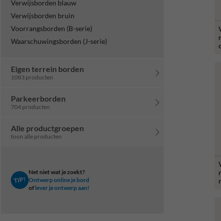
Verwijsborden blauw
Verwijsborden bruin
Voorrangsborden (B-serie)
Waarschuwingsborden (J-serie)
Eigen terrein borden
1083 producten
Parkeerborden
704 producten
Alle productgroepen
toon alle producten
Net niet wat je zoekt?
TIP!
Ontwerp online je bord
of
lever je ontwerp aan!