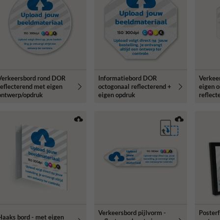
Verkeersbord rond DOR
Informatiebord DOR
Verkee
reflecterend met eigen
octogonaal reflecterend +
eigen o
ontwerp/opdruk
eigen opdruk
reflect
Verkeersbord pijlvorm -
Poster
Haaks bord - met eigen