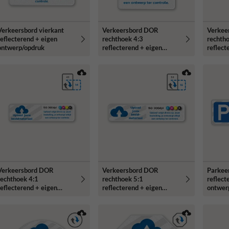
Verkeersbord vierkant
Verkeersbord DOR
Verkee
reflecterend + eigen
rechthoek 4:3
rechth
ontwerp/opdruk
reflecterend + eigen
reflect
opdruk
opdruk
Verkeersbord DOR
Verkeersbord DOR
Parkee
rechthoek 4:1
rechthoek 5:1
reflect
reflecterend + eigen
reflecterend + eigen
ontwer
ontwerp/opdruk
opdruk