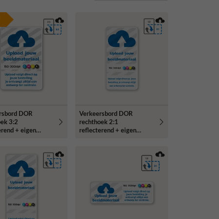
e
rsbord DOR
Verkeersbord DOR
oek 3:2
rechthoek 2:1
erend + eigen
reflecterend + eigen
p/opdruk
ontwerp/opdruk