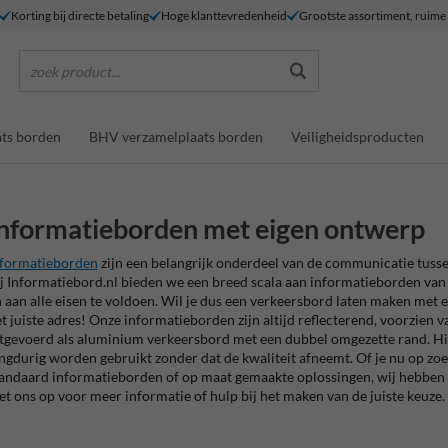
Korting bij directe betaling
Hoge klanttevredenheid
Grootste assortiment, ruim
zoek product...
ts borden
BHV verzamelplaats borden
Veiligheidsproducten
nformatieborden met eigen ontwerp
nformatieborden
zijn een belangrijk onderdeel van de communicatie tussen
j Informatiebord.nl bieden we een breed scala aan informatieborden van 
 aan alle eisen te voldoen. Wil je dus een verkeersbord laten maken met 
t juiste adres! Onze informatieborden zijn altijd reflecterend, voorzien
tgevoerd als aluminium verkeersbord met een dubbel omgezette rand. Hi
ngdurig worden gebruikt zonder dat de kwaliteit afneemt. Of je nu op zo
andaard informatieborden of op maat gemaakte oplossingen, wij hebben al
t ons op voor meer informatie of hulp bij het maken van de juiste keuze.