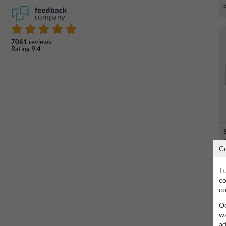
7061
reviews
Rating
9.4
C
Tr
co
co
Oo
wa
ad