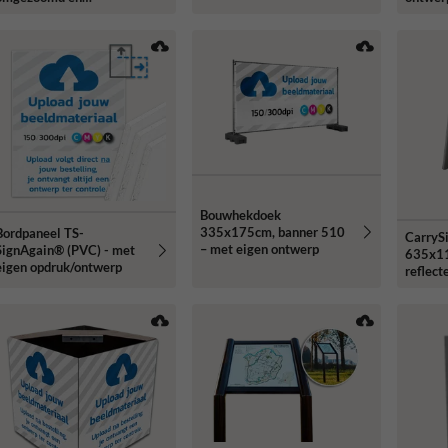
bevestigingsringen
Bouwhekdoek
335x175cm, banner 510
Bordpaneel TS-
CarryS
– met eigen ontwerp
SignAgain® (PVC) - met
635x1
eigen opdruk/ontwerp
reflect