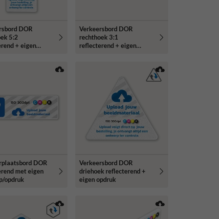
rsbord DOR
Verkeersbord DOR
oek 5:2
rechthoek 3:1
erend + eigen
reflecterend + eigen
opdruk
rplaatsbord DOR
Verkeersbord DOR
erend met eigen
driehoek reflecterend +
p/opdruk
eigen opdruk