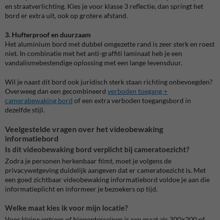
en straatverlichting. Kies je voor klasse 3 reflectie, dan springt het
bord er extra uit, ook op grotere afstand.
3. Hufterproof en duurzaam
Het aluminium bord met dubbel omgezette rand is zeer sterk en roest
niet. In combinatie met het anti-graffiti laminaat heb je een
vandalismebestendige oplossing met een lange levensduur.
Wil je naast dit bord ook juridisch sterk staan richting onbevoegden?
Overweeg dan een gecombineerd
verboden toegang +
camerabewaking bord
of een extra verboden toegangsbord in
dezelfde stijl.
Veelgestelde vragen over het videobewaking
informatiebord
Is dit videobewaking bord verplicht bij cameratoezicht?
Zodra je personen herkenbaar filmt, moet je volgens de
privacywetgeving duidelijk aangeven dat er cameratoezicht is. Met
een goed zichtbaar videobewaking informatiebord voldoe je aan die
informatieplicht en informeer je bezoekers op tijd.
Welke maat kies ik voor mijn locatie?
Voor kleine entrees of binnenterreinen is een maat als 300×200 of