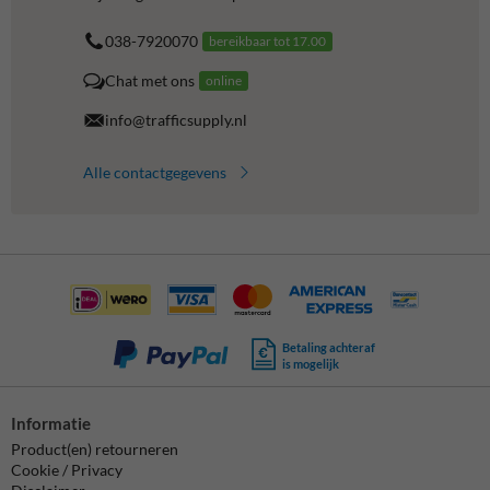
038-7920070
bereikbaar tot 17.00
Chat met ons
online
info@trafficsupply.nl
Alle contactgegevens
Betaling achteraf
is mogelijk
Informatie
Product(en) retourneren
Cookie / Privacy