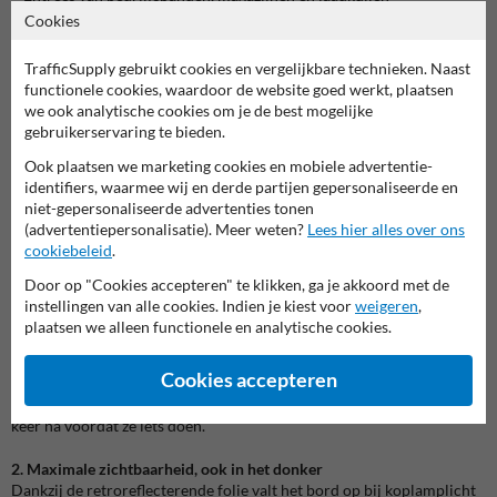
– Parkeerterreinen bij kantoren, winkels, zorginstellingen en
Cookies
sportscholen
– Afgesloten
eigen terrein
van VvE’s, bedrijventerreinen of logistieke
TrafficSupply gebruikt cookies en vergelijkbare technieken. Naast
hubs
functionele cookies, waardoor de website goed werkt, plaatsen
– Omheiningen, poorten en slagbomen met cameratoezicht
we ook analytische cookies om je de best mogelijke
– Schoolpleinen, sportparken en recreatieterreinen
gebruikerservaring te bieden.
Wil je een complete set bebording voor jouw terrein? Combineer dit
Ook plaatsen we marketing cookies en mobiele advertentie-
bord dan met andere
eigen terrein borden
, zoals verboden toegang
identifiers, waarmee wij en derde partijen gepersonaliseerde en
borden of parkeerborden voor bezoekers en personeel.
niet-gepersonaliseerde advertenties tonen
(advertentiepersonalisatie). Meer weten?
Lees hier alles over ons
Voordelen van het videobewaking informatiebord BP06
cookiebeleid
.
Dit bord is ontworpen als duurzame en professionele oplossing voor
Door op "Cookies accepteren" te klikken, ga je akkoord met de
cameratoezicht terrein
. Je profiteert van meerdere voordelen:
instellingen van alle cookies. Indien je kiest voor
weigeren
,
plaatsen we alleen functionele en analytische cookies.
1. Duidelijke waarschuwing en informatie
Het pictogram van de camera en de tekst “Videobewaking” maken in
Cookies accepteren
één oogopslag helder dat er camerabewaking actief is. Bezoekers
weten waar ze aan toe zijn en ongewenste gasten denken een tweede
keer na voordat ze iets doen.
2. Maximale zichtbaarheid, ook in het donker
Dankzij de retroreflecterende folie valt het bord op bij koplamplicht