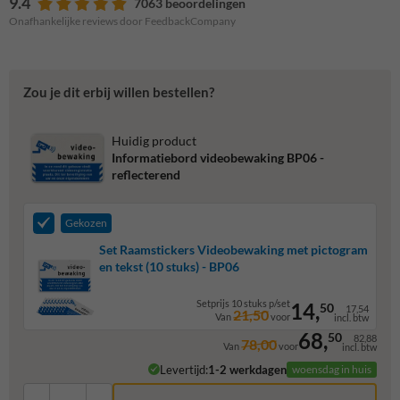
9.4
7063 beoordelingen
Onafhankelijke reviews door FeedbackCompany
Zou je dit erbij willen bestellen?
Huidig product
Informatiebord videobewaking BP06 -
reflecterend
Gekozen
Set Raamstickers Videobewaking met pictogram
en tekst (10 stuks) - BP06
Setprijs 10 stuks p/set
14,
50
17,54
21,50
Van
voor
incl. btw
68,
50
82,88
78,00
Van
voor
incl. btw
Levertijd:
1-2 werkdagen
woensdag in huis