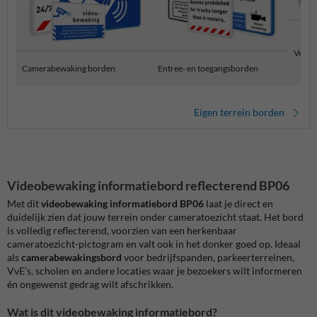
Verbo
Camerabewaking borden
Entree- en toegangsborden
Eigen terrein borden
Videobewaking informatiebord reflecterend BP06
Met dit
videobewaking informatiebord BP06
laat je direct en
duidelijk zien dat jouw terrein onder cameratoezicht staat. Het bord
is volledig reflecterend, voorzien van een herkenbaar
cameratoezicht-pictogram en valt ook in het donker goed op. Ideaal
als
camerabewakingsbord
voor bedrijfspanden, parkeerterreinen,
VvE’s, scholen en andere locaties waar je bezoekers wilt informeren
én ongewenst gedrag wilt afschrikken.
Wat is dit videobewaking informatiebord?