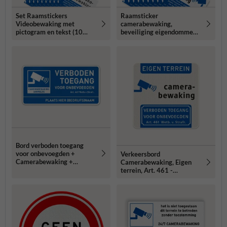
Set Raamstickers
Raamsticker
Videobewaking met
camerabewaking,
pictogram en tekst (10
beveiliging eigendommen -
stuks) - BP06
set 10 stuks
Bord verboden toegang
voor onbevoegden +
Verkeersbord
Camerabewaking +
Camerabewaking, Eigen
ondertekst
terrein, Art. 461 -
reflecterend