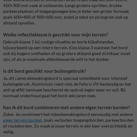
450×300 mm vaak al voldoende. Langs grotere opritten, drukke
parkeerplaatsen of toegangswegen kies je beter een groter formaat,
zoals 600×400 of 900×600 mm, zodat je tekst en pictogram ook op
afstand opvallen.
Welke reflectieklasse is geschikt voor mijn terrein?
Gebruik klasse 1 bij rustige situaties en korte kijkafstanden,
bijvoorbeeld op een intern terrein. Kies klasse 3 wanneer het bord
ook bij hogere snelheden of op grotere afstand goed zichtbaar moet
zijn, of als je maximale attentiewaarde wilt in het donker.
Is dit bord geschikt voor buitengebruik?
Ja, dit camerabewakingsbord is speciaal ontwikkeld voor intensief
buitengebruik. Aluminium roest niet, de folie is UV-bestendig en het
anti-graffiti laminaat beschermt de opdruk tegen weer en vuil. Bij
normaal onderhoud gaat het bord vele jaren mee.
Kan ik dit bord combineren met andere eigen terrein borden?
Zeker. Je combineert het videobewakingsbord eenvoudig met andere
eigen terrein borden
, zoals verboden toegangsborden, parkeerborden
of routeborden. Zo maak je jouw terrein in één keer overzichtelijk én
veilig.