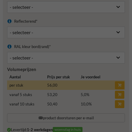
Reflecterend*
RAL kleur bord(rand)*
Volumeprijzen
Aantal
Prijs per stuk
Je voordeel
per stuk
56,00
vanaf 5 stuks
53,20
5,0
%
vanaf 10 stuks
50,40
10,0
%
product doorsturen per e-mail
Levertijd:
1-2 werkdagen
woensdag in huis