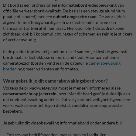
Dit bord is een professioneel
informatiebord videobewaking
van
officiële verkeersbordkwaliteit. De basis is een stevige aluminium
plaat (coil coated) met een
dubbel omgezette rand
. De voorzijde is
afgewerkt met hoogwaardige retroreflecterende folie en een
transparant anti-graffiti laminaat. Hierdoor blijft de opdruk goed
zichtbaar, ook bij koplamplicht, regen of schemer, en reinig je stickers
of verf eenvoudig.
In de productopties stel je het bord zelf samen: je kiest de gewenste
bordmaat, reflectieklasse en bordrandkleur. Voor aanvullende
cameratoezichtborden vind je in de categorie
camerabewaking
borden
nog meer varianten en formaten.
Waar gebruik je dit camerabewakingsbord voor?
Volgens de privacywetgeving moet je mensen informeren als je
cameratoezicht op je terrein
inzet. Met dit bord geef je duidelijk aan
dat er videobewaking actief is. Dat vergroot het veiligheidsgevoel en
werkt vaak preventief tegen diefstal, vandalisme en ongewenste
bezoekers.
Je gebruikt dit videobewaking informatiebord onder andere bij:
– Entrees van bedrijfspanden, magazijnen en laadkuilen