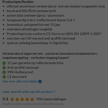
Productspecificaties:
officieel aluminium verkeersbord met een dubbel omgezette rand.
bordrand RAL9016 (verkeerswit)
achterzijde (verkeers)grijs / aluminium
hoogwaardig (retro-)reflecterend klasse 3 of 1
levensduur oplopend tot wel 15 jaar
meerdere afmetingen mogelijk
Productieproces conform CE-Norm en NEN-EN 12899-1:2007
voorzien van UV-werend anti-graffiti laminaat
opdruk volledig bewerkbaar in SignEditor
Verkeersbord eigen terrein - parkeren bezoekers/medewerkers -
wegsleepregeling - verboden toegang kopen?
15 jaar garantie op reflecterende folie
Anti-graffiti laminaat
99% Hufterproof
CE keurmerk
lees over alle voordelen
meer specificaties van dit product
9.4
7061 beoordelingen
Onafhankelijke reviews door FeedbackCompany