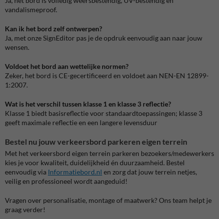
Ja, het bord is volledig weersbestendig, UV-bestendig en
vandalismeproof.
Kan ik het bord zelf ontwerpen?
Ja, met onze SignEditor pas je de opdruk eenvoudig aan naar jouw
wensen.
Voldoet het bord aan wettelijke normen?
Zeker, het bord is CE-gecertificeerd en voldoet aan NEN-EN 12899-
1:2007.
Wat is het verschil tussen klasse 1 en klasse 3 reflectie?
Klasse 1 biedt basisreflectie voor standaardtoepassingen; klasse 3
geeft maximale reflectie en een langere levensduur
Bestel nu jouw verkeersbord parkeren eigen terrein
Met het verkeersbord eigen terrein parkeren bezoekers/medewerkers
kies je voor kwaliteit, duidelijkheid én duurzaamheid. Bestel
eenvoudig via
Informatiebord.nl
en zorg dat jouw terrein netjes,
veilig en professioneel wordt aangeduid!
Vragen over personalisatie, montage of maatwerk? Ons team helpt je
graag verder!