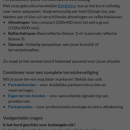
Met onze gebruiksvriendelijke
SignEditor
kun je het bord volledig
naar wens aanpassen. Voeg eenvoudig een bedrijfslogo toe, pas
teksten aan of kies uit verschillende afmetingen en reflectieklassen:
Afmetingen:
Van compact (200x400 mm) tot extra groot
(1500x3000 mm).
Reflectieklasse:
Basisreflectie (klasse 1) of maximale reflectie
(klasse 3).
Opmaak:
Volledig aanpasbaar aan jouw huisstijl of
terreinbehoeften.
Zo maak je het verkeersbord helemaal passend voor jouw situatie.
Combineer voor een complete terreinbeveiliging
Wil je jouw terrein nog beter markeren? Bekijk dan ook:
Parkeerborden
– voor duidelijke parkeerinstructies en
reserveringen.
Eigen terrein borden
– voor aanvullende signalering van
privéterrein.
Parkeerpalen
– voor professionele montage en extra afbakening.
Veelgestelde vragen
Is het bord geschikt voor buitengebruik?