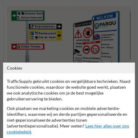
Cookies
Verwijsborden KOKER
Verbo
TrafficSupply gebruikt cookies en vergelijkbare technieken. Naast
kleuren
Entree- en toegangsborden
functionele cookies, waardoor de website goed werkt, plaatsen
we ook analytische cookies om je de best mogelijke
gebruikerservaring te bieden.
Eigen terrein borden
Ook plaatsen we marketing cookies en mobiele advertentie-
identifiers, waarmee wij en derde partijen gepersonaliseerde en
niet-gepersonaliseerde advertenties tonen
(advertentiepersonalisatie). Meer weten?
Lees hier alles over ons
cookiebeleid
.