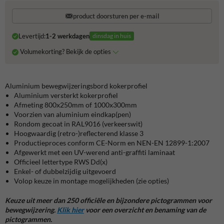
product doorsturen per e-mail
Levertijd:
1-2 werkdagen
dinsdag in huis
Volumekorting? Bekijk de opties
Aluminium bewegwijzeringsbord kokerprofiel
Aluminium versterkt kokerprofiel
Afmeting 800x250mm of 1000x300mm
Voorzien van aluminium eindkap(pen)
Rondom gecoat in RAL9016 (verkeerswit)
Hoogwaardig (retro-)reflecterend klasse 3
Productieproces conform CE-Norm en NEN-EN 12899-1:2007
Afgewerkt met een UV-werend anti-graffiti laminaat
Officieel lettertype RWS Dd(x)
Enkel- of dubbelzijdig uitgevoerd
Volop keuze in montage mogelijkheden (zie opties)
Keuze uit meer dan 250 officiële en bijzondere pictogrammen voor
bewegwijzering.
Klik hier
voor een overzicht en benaming van de
pictogrammen.