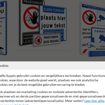
Verboden toegang borden
ookies
Camerabewaking borden
afficSupply gebruikt cookies en vergelijkbare technieken. Naast function
okies, waardoor de website goed werkt, plaatsen we ook analytische
okies om je de best mogelijke gebruikerservaring te bieden.
k plaatsen we marketing cookies en mobiele advertentie-identifiers,
armee wij en derde partijen gepersonaliseerde en niet-gepersonaliseerd
vertenties tonen (advertentiepersonalisatie). Meer weten?
Lees hier alles
 garantie op reflecterende folie
Anti-graffiti laminaat
99% H