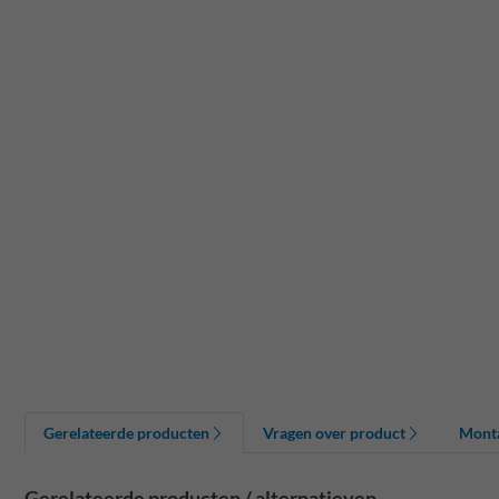
Gerelateerde producten
Vragen over product
Mont
Gerelateerde producten / alternatieven