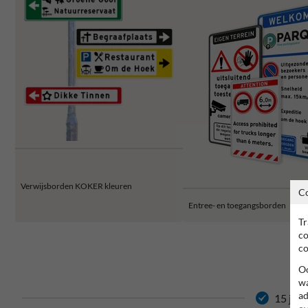
Verwijsborden KOKER kleuren
C
Entree- en toegangsborden
Tr
co
co
Oo
wa
ad
15 jaar