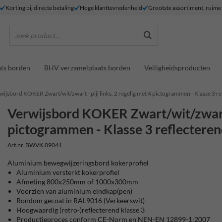
Korting bij directe betaling
Hoge klanttevredenheid
Grootste assortiment, ruim
zoek product...
ts borden
BHV verzamelplaats borden
Veiligheidsproducten
wijsbord KOKER Zwart/wit/zwart - pijl links, 2 regelig met 4 pictogrammen - Klasse 3 r
Verwijsbord KOKER Zwart/wit/zwart - 
pictogrammen - Klasse 3 reflectere
Art.nr. BWVK.09041
Aluminium bewegwijzeringsbord kokerprofiel
Aluminium versterkt kokerprofiel
Afmeting 800x250mm of 1000x300mm
Voorzien van aluminium eindkap(pen)
Rondom gecoat in RAL9016 (Verkeerswit)
Hoogwaardig (retro-)reflecterend klasse 3
Productieproces conform CE-Norm en NEN-EN 12899-1:2007