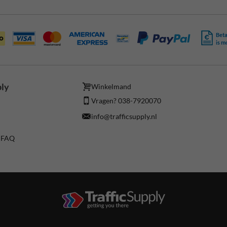
Beta
is m
ply
Winkelmand
Vragen? 038-7920070
info@trafficsupply.nl
/ FAQ