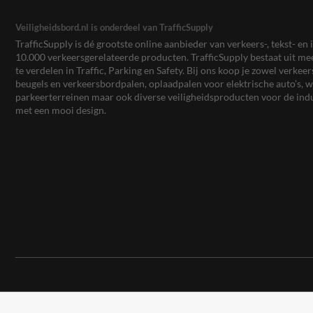
Veiligheidsbord.nl is onderdeel van TrafficSupply
TrafficSupply is dé grootste online aanbieder van verkeers-, tekst- 
10.000 verkeersgerelateerde producten. TrafficSupply bestaat uit 
te verdelen in Traffic, Parking en Safety. Bij ons koop je zowel verk
beugels en verkeersbordpalen, oplaadpalen voor elektrische auto’s
parkeerterreinen maar ook diverse veiligheidsproducten voor de ind
met een mooi design.