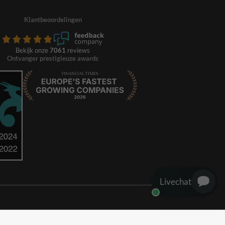
Klantbeoordelingen
Bekijk onze
7061
reviews
Ontvanger prestigieuze awards
Livechat