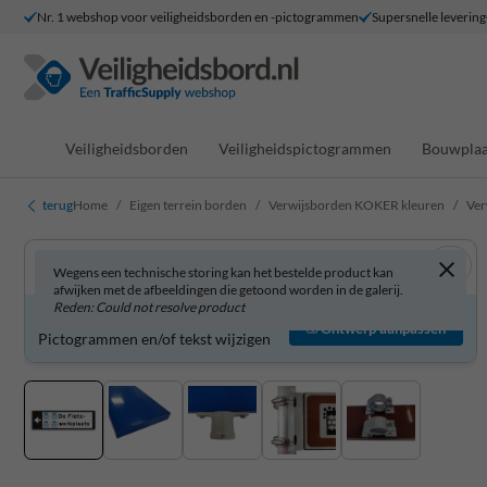
Nr. 1 webshop voor veiligheidsborden en -pictogrammen
Supersnelle levering
Veiligheidsborden
Veiligheidspictogrammen
Bouwplaa
terug
Home
Eigen terrein borden
Verwijsborden KOKER kleuren
Ver
Wegens een technische storing kan het bestelde product kan
afwijken met de afbeeldingen die getoond worden in de galerij.
Reden: Could not resolve product
Verwijsbord zelf aanpassen?
Ontwerp aanpassen
Pictogrammen en/of tekst wijzigen