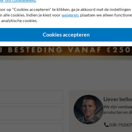
er ons cookiebeleid
.
or op "Cookies accepteren" te klikken, ga je akkoord met de instellingen
n alle cookies. Indien je kiest voor
weigeren
, plaatsen we alleen functione
 analytische cookies.
Cookies accepteren
Liever bell
We zijn vandaag
producten en di
038-792007