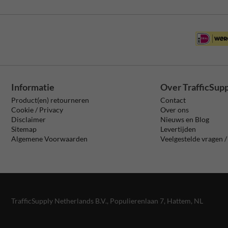
Informatie
Over TrafficSup
Product(en) retourneren
Contact
Cookie / Privacy
Over ons
Disclaimer
Nieuws en Blog
Sitemap
Levertijden
Algemene Voorwaarden
Veelgestelde vragen 
TrafficSupply Netherlands B.V.,
Populierenlaan 7
,
Hattem, NL