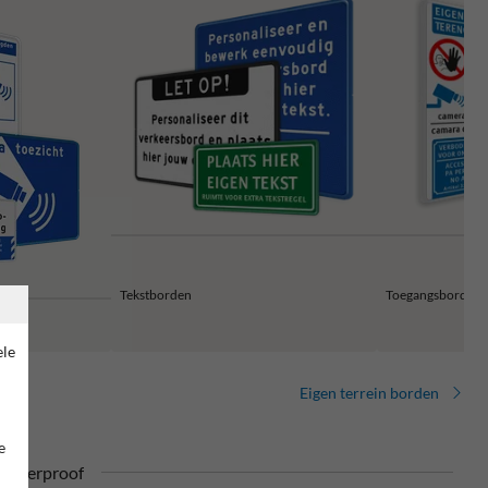
Tekstborden
Toegangsborden 
ele
Eigen terrein borden
e
ufterproof