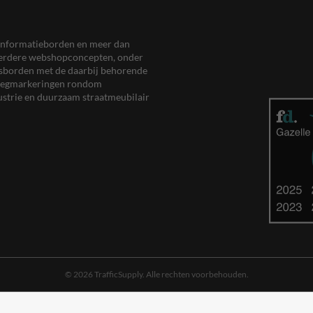
en informatieborden en meer dan
meerdere webshopconcepten, onder
eersborden met de daarbij behorende
, wegmarkeringen rondom
ustrie en duurzaam straatmeubilair
© 2026 TrafficSupply. Alle rechten voorbehouden.