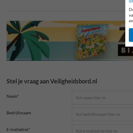
ov
Do
va
en
Stel je vraag aan Veiligheidsbord.nl
Naam*
Bedrijfsnaam
E-mailadres*