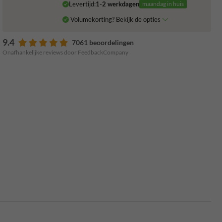
Levertijd:
1-2 werkdagen
maandag in huis
Volumekorting? Bekijk de opties
9.4
7061 beoordelingen
Onafhankelijke reviews door FeedbackCompany