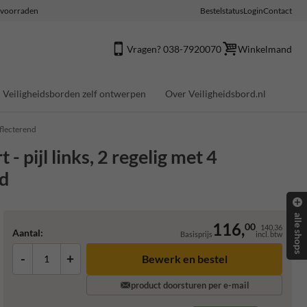
e voorraden
Bestelstatus
Login
Contact
Vragen? 038-7920070
Winkelmand
Veiligheidsborden zelf ontwerpen
Over Veiligheidsbord.nl
eflecterend
pijl links, 2 regelig met 4
nd
alle shops
116,
00
140,36
Aantal:
Basisprijs
incl. btw
-
+
product doorsturen per e-mail