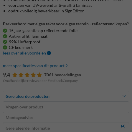
voorzien van UV-werend anti-graffiti laminaat
opdruk volledig bewerkbaar in SignEditor
Parkeerbord met eigen tekst voor eigen terrein - reflecterend kopen?
15 jaar garantie op reflecterende folie
Anti-graffiti laminaat
99% Hufterproof
CE keurmerk
lees over alle voordelen
meer specificaties van dit product
9.4
7061 beoordelingen
Onafhankelijke reviews door FeedbackCompany
Gerelateerde producten
Vragen over product
Montageadvies
(4)
Gerelateerde informatie