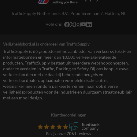
TrafficSupply Netherlands B.V.,
Populierenlaan 7
,
Hattem, NL
Volg ons
Veiligheidsbord.nl is onderdeel van TrafficSupply
TrafficSupply is dé grootste online aanbieder van verkeers-, tekst- en
informatieborden en meer dan 10.000 verkeersgerelateerde
producten. TrafficSupply bestaat uit meerdere webshopconcepten,
onder te verdelen in Traffic, Parking en Safety. Bij ons koop je zowel
verkeersborden met de daarbij behorende beugels en
verkeersbordpalen, oplaadpalen voor elektrische auto’s,
wegmarkeringen rondom parkeerterreinen maar ook diverse
veiligheidsproducten voor de industrie en duurzaam straatmeubilair
met een mooi design.
Klantbeoordelingen
Bekijk onze
7061
reviews