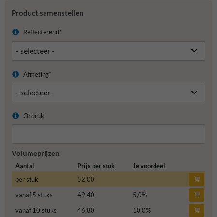
Product samenstellen
Reflecterend*
Afmeting*
Opdruk
Volumeprijzen
Aantal
Prijs per stuk
Je voordeel
per stuk
52,00
vanaf 5 stuks
49,40
5,0
%
vanaf 10 stuks
46,80
10,0
%