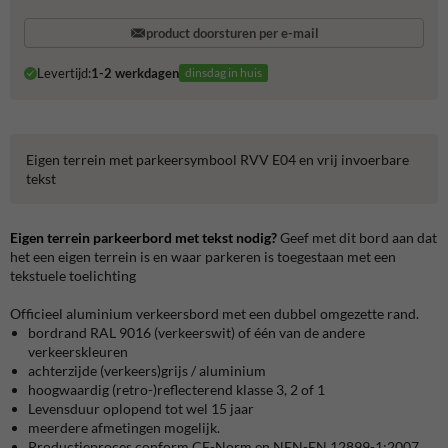
product doorsturen per e-mail
Levertijd:
1-2 werkdagen
dinsdag in huis
Eigen terrein met parkeersymbool RVV E04 en vrij invoerbare
tekst
Eigen terrein parkeerbord met tekst nodig?
Geef met dit bord aan dat
het een eigen terrein is en waar parkeren is toegestaan met een
tekstuele toelichting
Officieel aluminium verkeersbord met een dubbel omgezette rand.
bordrand RAL 9016 (verkeerswit) of één van de andere
verkeerskleuren
achterzijde (verkeers)grijs / aluminium
hoogwaardig (retro-)reflecterend klasse 3, 2 of 1
Levensduur oplopend tot wel 15 jaar
meerdere afmetingen mogelijk.
Productieproces conform CE-Norm en NEN-EN 12899-1:2007