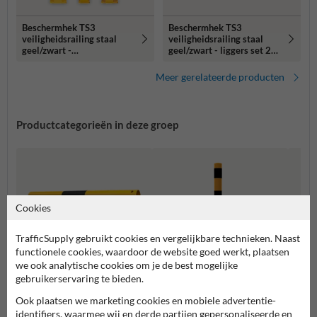
Beschermhek TS3
Beschermhek TS3
veiligheidsrailing staal
veiligheidsrailing staal
geel/zwart -
geel/zwart - liggers set 2
begin/midden/hoek palen
stuks
vast
Meer gerelateerde producten
Productcategorieën in deze groep
Cookies
TrafficSupply gebruikt cookies en vergelijkbare technieken. Naast
functionele cookies, waardoor de website goed werkt, plaatsen
we ook analytische cookies om je de best mogelijke
gebruikerservaring te bieden.
Balustrades en
beschermhekken
Stelli
Ook plaatsen we marketing cookies en mobiele advertentie-
Rampalen
kolom
identifiers, waarmee wij en derde partijen gepersonaliseerde en