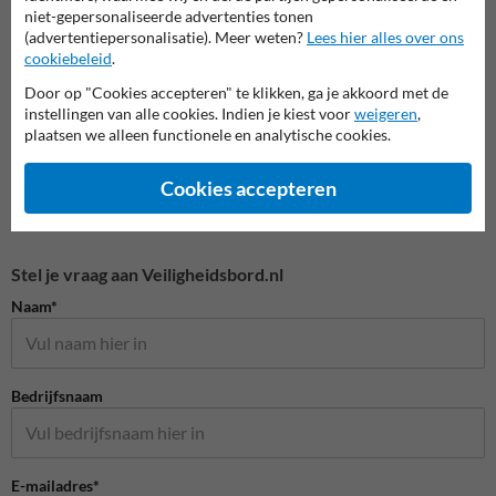
niet-gepersonaliseerde advertenties tonen
(advertentiepersonalisatie). Meer weten?
Lees hier alles over ons
Aanrijdbeveiliging
cookiebeleid
.
Door op "Cookies accepteren" te klikken, ga je akkoord met de
instellingen van alle cookies. Indien je kiest voor
weigeren
,
plaatsen we alleen functionele en analytische cookies.
Cookies accepteren
Stel je vraag aan Veiligheidsbord.nl
Naam*
Bedrijfsnaam
E-mailadres*