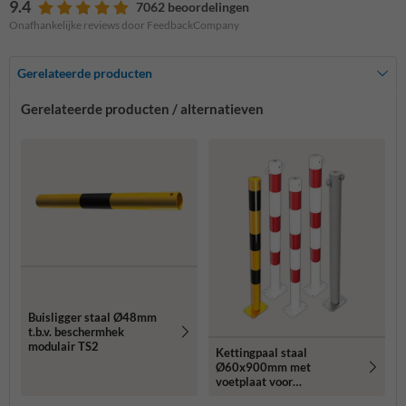
9.4
7062 beoordelingen
Onafhankelijke reviews door FeedbackCompany
Gerelateerde producten
Gerelateerde producten / alternatieven
Buisligger staal Ø48mm
t.b.v. beschermhek
modulair TS2
Kettingpaal staal
Ø60x900mm met
voetplaat voor
bodemmontage