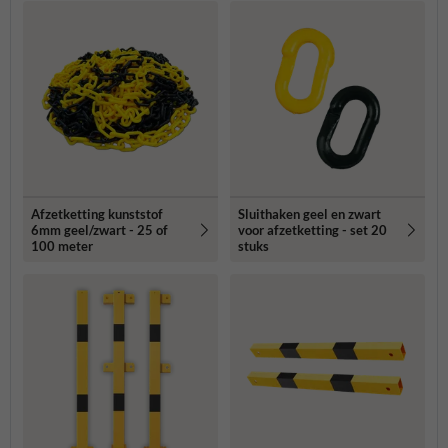
Afzetketting kunststof
Sluithaken geel en zwart
6mm geel/zwart - 25 of
voor afzetketting - set 20
100 meter
stuks