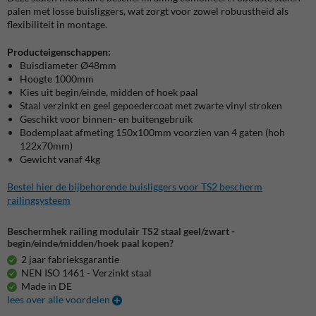
palen met losse buisliggers, wat zorgt voor zowel robuustheid als
flexibiliteit in montage.
Producteigenschappen:
Buisdiameter Ø48mm
Hoogte 1000mm
Kies uit begin/einde, midden of hoek paal
Staal verzinkt en geel gepoedercoat met zwarte vinyl stroken
Geschikt voor binnen- en buitengebruik
Bodemplaat afmeting 150x100mm voorzien van 4 gaten (hoh
122x70mm)
Gewicht vanaf 4kg
Bestel hier de bijbehorende buisliggers voor TS2 bescherm
railingsysteem
Beschermhek railing modulair TS2 staal geel/zwart -
begin/einde/midden/hoek paal kopen?
2 jaar fabrieksgarantie
NEN ISO 1461 - Verzinkt staal
Made in DE
lees over alle voordelen