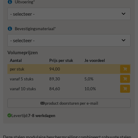
Uitvoering*
Bevestigingsmateriaal*
Volumeprijzen
Aantal
Prijs per stuk
Je voordeel
per stuk
94,00
vanaf 5 stuks
89,30
5,0
%
vanaf 10 stuks
84,60
10,0
%
product doorsturen per e-mail
Levertijd:
7-8 werkdagen
Deze stalen modulaire beschermrailing combineert robuuste stalen