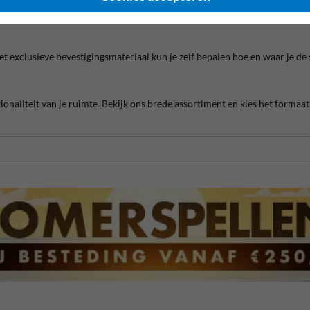
e altijd de juiste oplossing hebt voor jouw situatie.
 exclusieve bevestigingsmateriaal kun je zelf bepalen hoe en waar je de sp
ionaliteit van je ruimte. Bekijk ons brede assortiment en kies het formaat