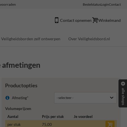
e voorraden
Bestelstatus
Login
Contact
Contact opnemen
Winkelmand
Veiligheidsborden zelf ontwerpen
Over Veiligheidsbord.nl
e afmetingen
Productopties
alle shops
Afmeting*
Volumeprijzen
Aantal
Prijs per stuk
Je voordeel
per stuk
75,00