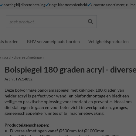
Korting bij directe betaling
Hoge klanttevredenheid
Grootste assortiment, ruim
zoek product...
ts borden
BHV verzamelplaats borden
Veiligheidsproducten
n acryl - diverse afmetingen
Bolspiegel 180 graden acryl - divers
Art.nr. TW.14832
Deze bolvormige panoramaspiegel met kijkhoek 180 graden van
helder acryl is perfect voor wand- en plafondmontage en biedt een
veilige en praktische oplossing voor toezicht en preventie. Ideaal om
diefstal tegen te gaan en voor beter zicht in werkplaatsen, garages,
gemeenschappelijke ruimtes of bij machinebewaking.
Producteigenschappen:
Diverse afmetingen vanaf Ø500mm tot Ø1000mm