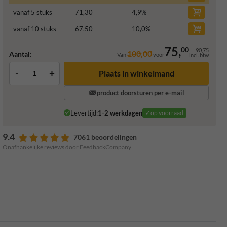
vanaf 5 stuks
71,30
4,9
%
vanaf 10 stuks
67,50
10,0
%
75,
00
90,75
100,00
Aantal:
Van
voor
incl. btw
-
+
Plaats in winkelmand
product doorsturen per e-mail
Levertijd:
1-2 werkdagen
✓op voorraad
9.4
7061 beoordelingen
Onafhankelijke reviews door FeedbackCompany