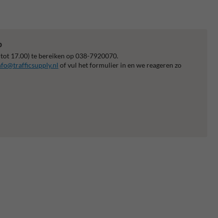
p
 tot 17.00) te bereiken op 038-7920070.
nfo@trafficsupply.nl
of vul het formulier in en we reageren zo