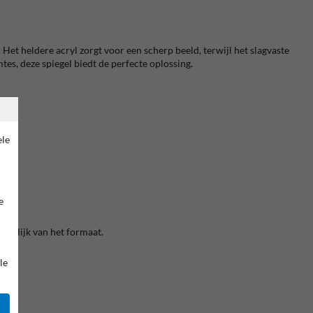
 Het heldere acryl zorgt voor een scherp beeld, terwijl het slagvaste
es, deze spiegel biedt de perfecte oplossing.
ele
e
ankelijk van het formaat.
le