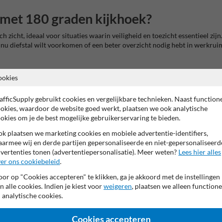
 met 180 graden kijkhoek?
zicht, ideaal voor situaties waarin veiligheid en toezicht essentieel zijn.
u diefstal wilt voorkomen of een beter overzicht nodig hebt in werkruimt
ookies
mpleet overzicht op voertuigen en machines.
p risicovolle zones.
afficSupply gebruikt cookies en vergelijkbare technieken. Naast function
entrees of gangen.
okies, waardoor de website goed werkt, plaatsen we ook analytische
iefstal in winkels en magazijnen.
okies om je de best mogelijke gebruikerservaring te bieden.
k plaatsen we marketing cookies en mobiele advertentie-identifiers,
n
armee wij en derde partijen gepersonaliseerde en niet-gepersonaliseerd
vertenties tonen (advertentiepersonalisatie). Meer weten?
Lees hier alles
er ons cookiebeleid
.
n gedetailleerd zicht. Perfect voor een kijkafstand van 0 tot 25 meter, afh
or op "Cookies accepteren" te klikken, ga je akkoord met de instellingen
n alle cookies. Indien je kiest voor
weigeren
, plaatsen we alleen functione
 analytische cookies.
nteren en bestand tegen intensief gebruik.
Cookies accepteren