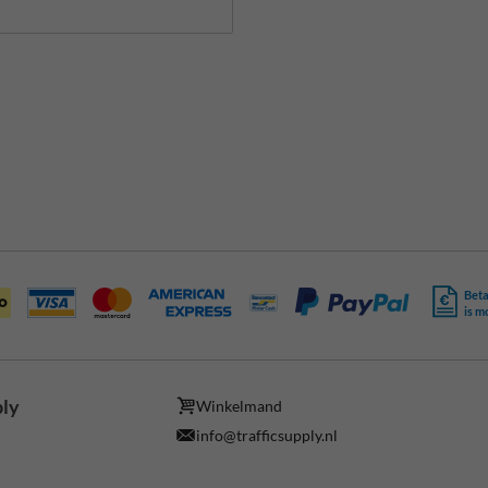
Beta
is m
ply
Winkelmand
info@trafficsupply.nl