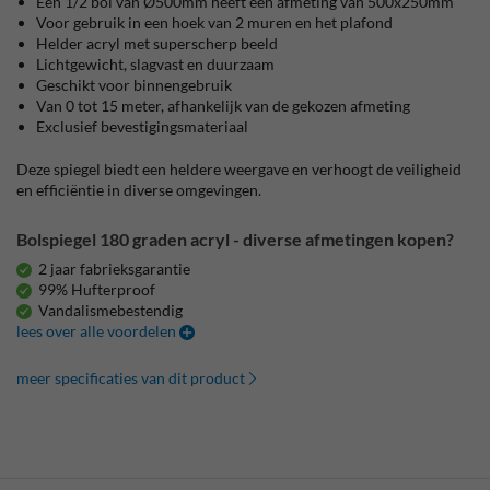
Een 1/2 bol van Ø500mm heeft een afmeting van 500x250mm
Voor gebruik in een hoek van 2 muren en het plafond
Helder acryl met superscherp beeld
Lichtgewicht, slagvast en duurzaam
Geschikt voor binnengebruik
Van 0 tot 15 meter, afhankelijk van de gekozen afmeting
Exclusief bevestigingsmateriaal
Deze spiegel biedt een heldere weergave en verhoogt de veiligheid
en efficiëntie in diverse omgevingen.
Bolspiegel 180 graden acryl - diverse afmetingen kopen?
2 jaar fabrieksgarantie
99% Hufterproof
Vandalismebestendig
lees over alle voordelen
meer specificaties van dit product