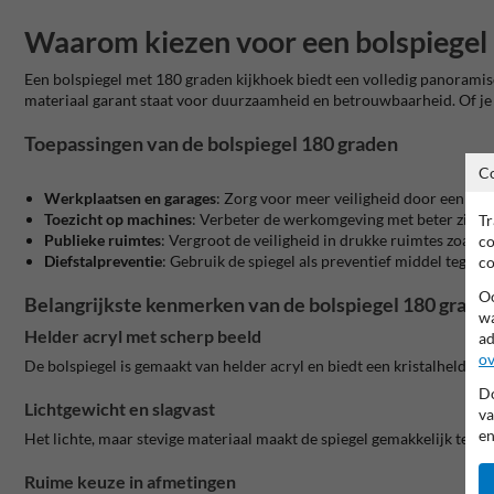
Waarom kiezen voor een bolspiegel
Een bolspiegel met 180 graden kijkhoek biedt een volledig panoramisch 
materiaal garant staat voor duurzaamheid en betrouwbaarheid. Of je n
Toepassingen van de bolspiegel 180 graden
C
Werkplaatsen en garages
: Zorg voor meer veiligheid door een co
Toezicht op machines
: Verbeter de werkomgeving met beter zicht o
Tr
Publieke ruimtes
: Vergroot de veiligheid in drukke ruimtes zoals 
co
Diefstalpreventie
: Gebruik de spiegel als preventief middel tegen d
co
Oo
Belangrijkste kenmerken van de bolspiegel 180 grade
wa
Helder acryl met scherp beeld
ad
ov
De bolspiegel is gemaakt van helder acryl en biedt een kristalhelder e
Do
Lichtgewicht en slagvast
va
en
Het lichte, maar stevige materiaal maakt de spiegel gemakkelijk te mo
Ruime keuze in afmetingen