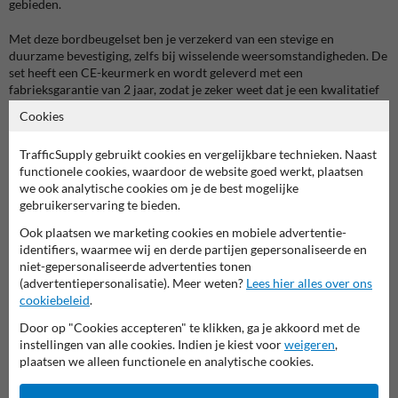
gebieden.
Met deze bordbeugelset ben je verzekerd van een stevige en
duurzame bevestiging, zelfs bij wisselende weersomstandigheden. De
set heeft een CE-keurmerk en wordt geleverd met een
fabrieksgarantie van 2 jaar, zodat je zeker weet dat je een kwalitatief
product in handen hebt.
Cookies
Specificaties van de bordbeugelset
TrafficSupply gebruikt cookies en vergelijkbare technieken. Naast
De bordbeugelset bestaat uit robuuste aluminium beugels en wordt
functionele cookies, waardoor de website goed werkt, plaatsen
geleverd met roestvrijstalen klembanden voor extra duurzaamheid.
we ook analytische cookies om je de best mogelijke
Deze set bevat alle benodigde onderdelen om een verkeersbord met
gebruikerservaring te bieden.
dubbel omgezette rand stevig te bevestigen aan masten of palen met
verschillende diameters.
Ook plaatsen we marketing cookies en mobiele advertentie-
Setinhoud: 2 aluminium beugels, 2 RVS klembanden, RVS bouten
identifiers, waarmee wij en derde partijen gepersonaliseerde en
en moeren
niet-gepersonaliseerde advertenties tonen
(advertentiepersonalisatie). Meer weten?
Lees hier alles over ons
Verkrijgbare diameters:
cookiebeleid
.
Ø32-67mm (type HT2)
Door op "Cookies accepteren" te klikken, ga je akkoord met de
Ø54-105mm (type HT3)
instellingen van alle cookies. Indien je kiest voor
weigeren
,
Ø102-156mm (type HT4)
plaatsen we alleen functionele en analytische cookies.
Ø156-232mm (type HT5)
Ø229-384mm (type HT6)