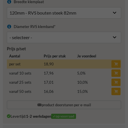
Breedte klemplaat
Diameter RVS klemband*
Prijs p/set
Aantal
Prijs per stuk
Je voordeel
per set
18,90
vanaf 10 sets
17,96
5,0
%
vanaf 25 sets
17,01
10,0
%
vanaf 50 sets
16,06
15,0
%
product doorsturen per e-mail
Levertijd:
1-2 werkdagen
✓op voorraad