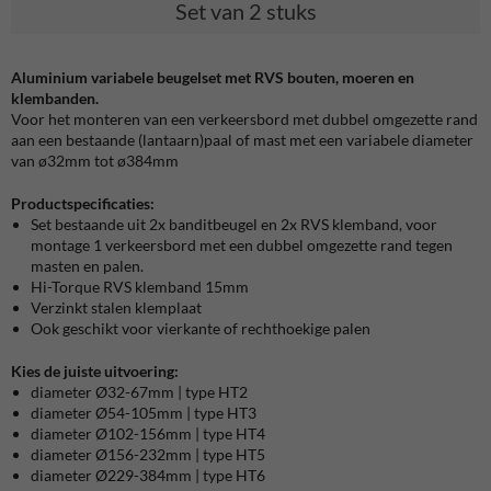
Set van 2 stuks
Aluminium variabele beugelset met RVS bouten, moeren en
klembanden.
Voor het monteren van een verkeersbord met dubbel omgezette rand
aan een bestaande (lantaarn)paal of mast met een variabele diameter
van ø32mm tot ø384mm
Productspecificaties:
Set bestaande uit 2x banditbeugel en 2x RVS klemband, voor
montage 1 verkeersbord met een dubbel omgezette rand tegen
masten en palen.
Hi-Torque RVS klemband 15mm
Verzinkt stalen klemplaat
Ook geschikt voor vierkante of rechthoekige palen
Kies de juiste uitvoering:
diameter Ø32-67mm | type HT2
diameter Ø54-105mm | type HT3
diameter Ø102-156mm | type HT4
diameter Ø156-232mm | type HT5
diameter Ø229-384mm | type HT6