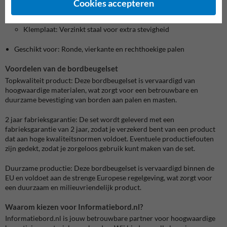
Cookies accepteren
Materiaal:
Klemband: 15mm brede RVS klemband
Klemplaat: Verzinkt staal voor extra stevigheid
Geschikt voor: Ronde, vierkante en rechthoekige palen
Voordelen van de bordbeugelset
Topkwaliteit product: Deze bordbeugelset is vervaardigd van
hoogwaardige materialen, wat zorgt voor een betrouwbare en
duurzame bevestiging van borden aan palen en masten.
2 jaar fabrieksgarantie: De set wordt geleverd met een
fabrieksgarantie van 2 jaar, zodat je verzekerd bent van een product
dat aan hoge kwaliteitsnormen voldoet. Eventuele productiefouten
zijn gedekt, zodat je zorgeloos gebruik kunt maken van de set.
Duurzame productie: Deze bordbeugelset is vervaardigd binnen de
EU en voldoet aan de strenge Europese regelgeving, wat zorgt voor
een duurzaam en milieuvriendelijk product.
Waarom kiezen voor Informatiebord.nl?
Informatiebord.nl is jouw betrouwbare partner voor hoogwaardige