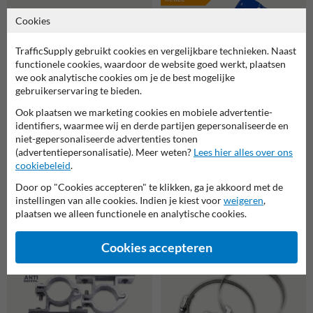
Cookies
TrafficSupply gebruikt cookies en vergelijkbare technieken. Naast
functionele cookies, waardoor de website goed werkt, plaatsen
we ook analytische cookies om je de best mogelijke
gebruikerservaring te bieden.
Ook plaatsen we marketing cookies en mobiele advertentie-
identifiers, waarmee wij en derde partijen gepersonaliseerde en
niet-gepersonaliseerde advertenties tonen
Verrijdbare bordenstandaard
(advertentiepersonalisatie). Meer weten?
Lees hier alles over ons
TS-CUBE 450x450x270mm
Zandzak PVC blauw 15kg
cookiebeleid
.
voor paal Ø48mm - wit, grijs
of groen
Door op "Cookies accepteren" te klikken, ga je akkoord met de
instellingen van alle cookies. Indien je kiest voor
weigeren
,
plaatsen we alleen functionele en analytische cookies.
Gerelateerde producten
Cookies accepteren