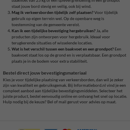
baakvoet van 23 kg of een spievergrendeling in een grondpot
staat jouw bord stevig en veilig, ook bij wind.
Mag ik verkeersborden tijdelijk zelf plaatsen?
Voor tijdelijk
gebruik op eigen terrein wel. Op de openbare weg is
toestemming van de gemeente vereist.
Kan ik een tijdelijke bevestiging hergebruiken?
Ja, alle
producten zijn ontworpen voor hergebruik. Ideaal voor
terugkerende situaties of wisselende locaties.
Wat is het verschil tussen een baakvoet en een grondpot?
Een
baakvoet staat los op de grond en is verplaatsbaar. Een grondpot
plaats je in de bodem voor extra stabiliteit.
Bestel direct jouw bevestigingsmateriaal
Kies je voor tijdelijke plaatsing van verkeersborden, dan wil je zeker
zijn van kwaliteit en gebruiksgemak. Bij Informatiebord.nl vind je een
compleet aanbod aan tijdelijke bevestigingsmiddelen. Selecteer het
juiste product, bestel eenvoudig online en ontvang het snel op locatie.
Hulp nodig bij de keuze? Bel of mail gerust voor advies op maat.