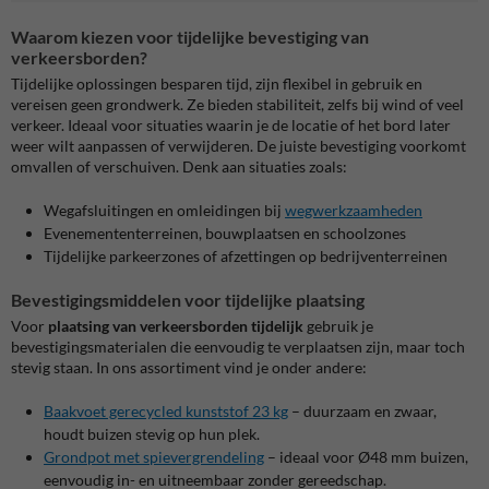
Waarom kiezen voor tijdelijke bevestiging van
verkeersborden?
Tijdelijke oplossingen besparen tijd, zijn flexibel in gebruik en
vereisen geen grondwerk. Ze bieden stabiliteit, zelfs bij wind of veel
verkeer. Ideaal voor situaties waarin je de locatie of het bord later
weer wilt aanpassen of verwijderen. De juiste bevestiging voorkomt
omvallen of verschuiven. Denk aan situaties zoals:
Wegafsluitingen en omleidingen bij
wegwerkzaamheden
Evenemententerreinen, bouwplaatsen en schoolzones
Tijdelijke parkeerzones of afzettingen op bedrijventerreinen
Bevestigingsmiddelen voor tijdelijke plaatsing
Voor
plaatsing van verkeersborden tijdelijk
gebruik je
bevestigingsmaterialen die eenvoudig te verplaatsen zijn, maar toch
stevig staan. In ons assortiment vind je onder andere:
Baakvoet gerecycled kunststof 23 kg
– duurzaam en zwaar,
houdt buizen stevig op hun plek.
Grondpot met spievergrendeling
–
ideaal voor Ø48 mm buizen,
eenvoudig in- en uitneembaar zonder gereedschap.