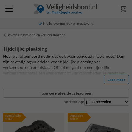
Snelle levering, ook bij maatwerk!
Bevestigingsmiddelen verkeersborden
Tijdelijke plaatsing
Heb je snel een bord nodig dat ook weer eenvoudig weg moet? Dan
zijn bevestigingsmiddelen voor tijdelijke plaatsing van
verkeersborden onmisbaar. Of het nu gaat om een tijdelijke
verkeersmaatregel, een evenement of werkzaamheden, je regelt het
snel en veilig. Jij bepaalt waar en hoe lang een bord zichtbaar is,
Lees meer
zonder permanente montage. Bestel jouw producten eenvoudig bij
Informatiebord.nl
.
Toon gerelateerde categorieën
sorteer op:
populairste
populaire
keuze
keuze