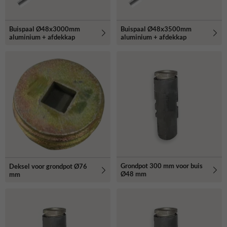
Buispaal Ø48x3000mm
Buispaal Ø48x3500mm
aluminium + afdekkap
aluminium + afdekkap
Grondpot 300 mm voor buis
Deksel voor grondpot Ø76
Ø48 mm
mm