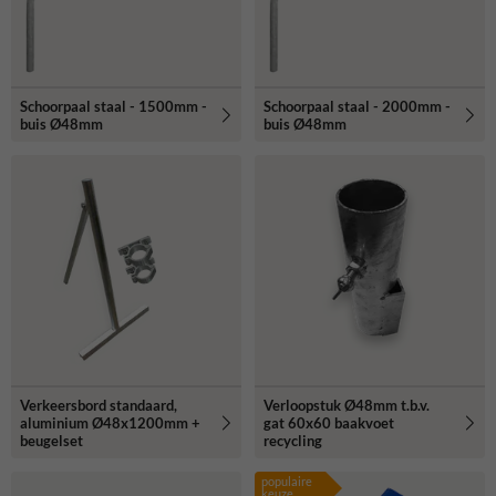
Schoorpaal staal - 1500mm -
Schoorpaal staal - 2000mm -
buis Ø48mm
buis Ø48mm
Verkeersbord standaard,
Verloopstuk Ø48mm t.b.v.
aluminium Ø48x1200mm +
gat 60x60 baakvoet
beugelset
recycling
populaire
keuze