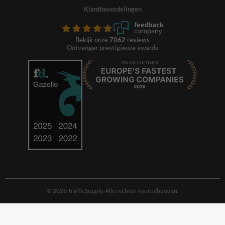
Klantbeoordelingen
Bekijk onze
7062
reviews
Ontvanger prestigieuze awards
© 2026 TrafficSupply. Alle rechten voorbehouden.