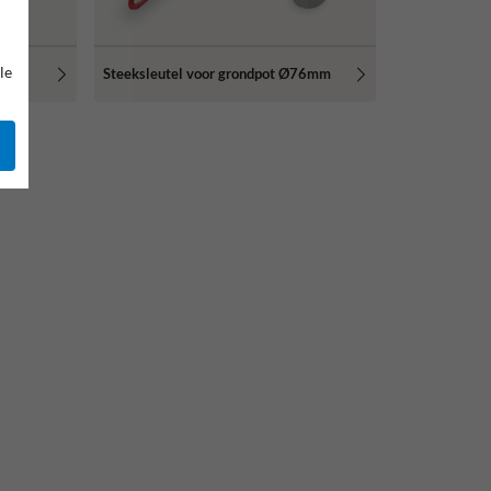
le
Steeksleutel voor grondpot Ø76mm