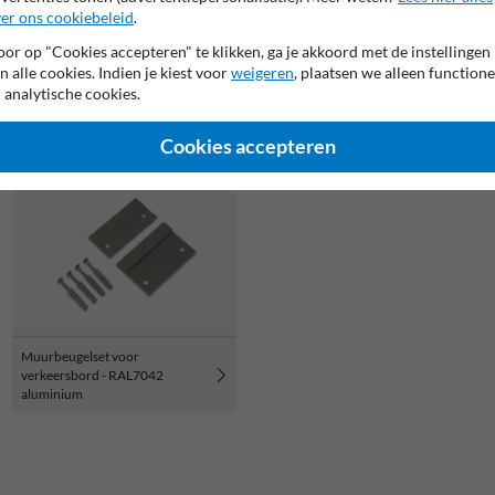
er ons cookiebeleid
.
Grondpot staal met spievergrendeling
- voor buis Ø48mm
or op "Cookies accepteren" te klikken, ga je akkoord met de instellingen
Kunststof paalvoet Ø51mm of
n alle cookies. Indien je kiest voor
weigeren
, plaatsen we alleen functione
Ø76mm - 270x270mm
 analytische cookies.
Cookies accepteren
Muurbeugelset voor
verkeersbord - RAL7042
aluminium