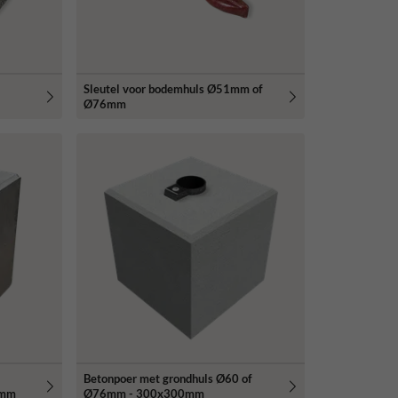
Sleutel voor bodemhuls Ø51mm of
Ø76mm
Betonpoer met grondhuls Ø60 of
0mm
Ø76mm - 300x300mm