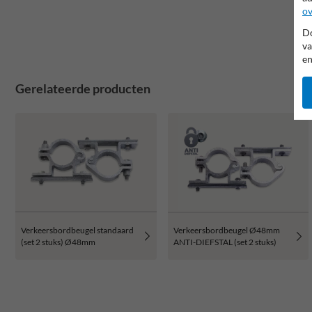
ov
Do
va
en
Gerelateerde producten
Verkeersbordbeugel standaard
Verkeersbordbeugel Ø48mm
(set 2 stuks) Ø48mm
ANTI-DIEFSTAL (set 2 stuks)