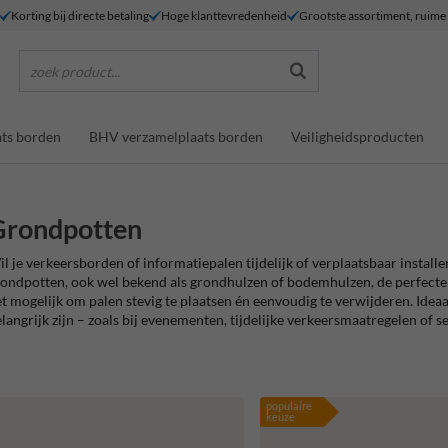
Korting bij directe betaling
Hoge klanttevredenheid
Grootste assortiment, ruim
zoek product...
ts borden
BHV verzamelplaats borden
Veiligheidsproducten
Grondpotten
l je verkeersborden of informatiepalen tijdelijk of verplaatsbaar installer
ondpotten, ook wel bekend als grondhulzen of bodemhulzen, de perfecte
t mogelijk om palen stevig te plaatsen én eenvoudig te verwijderen. Ideaal
langrijk zijn – zoals bij evenementen, tijdelijke verkeersmaatregelen of 
populaire
keuze