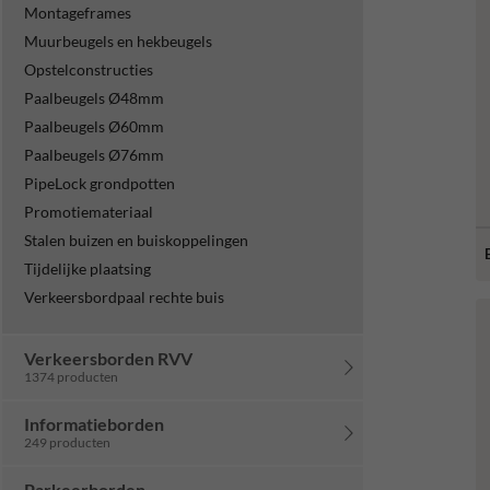
Montageframes
Muurbeugels en hekbeugels
Opstelconstructies
Paalbeugels Ø48mm
Paalbeugels Ø60mm
Paalbeugels Ø76mm
PipeLock grondpotten
Promotiemateriaal
Stalen buizen en buiskoppelingen
Tijdelijke plaatsing
Verkeersbordpaal rechte buis
Verkeersborden RVV
1374 producten
Informatieborden
249 producten
Parkeerborden