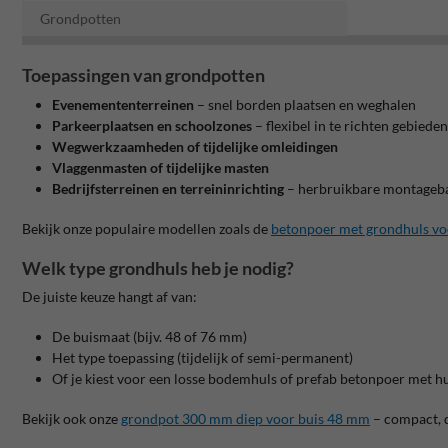
Grondpotten
Toepassingen van grondpotten
Evenemententerreinen
– snel borden plaatsen en weghalen
Parkeerplaatsen en schoolzones
– flexibel in te richten gebieden
Wegwerkzaamheden of tijdelijke omleidingen
Vlaggenmasten of tijdelijke masten
Bedrijfsterreinen en terreininrichting
– herbruikbare montageba
Bekijk onze populaire modellen zoals de
betonpoer met grondhuls v
Welk type grondhuls heb je nodig?
De juiste keuze hangt af van:
De buismaat (bijv. 48 of 76 mm)
Het type toepassing (tijdelijk of semi-permanent)
Of je kiest voor een losse bodemhuls of prefab betonpoer met h
Bekijk ook onze
grondpot 300 mm diep voor buis 48 mm
– compact, d