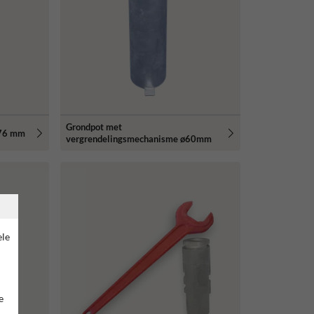
Grondpot met
Ø76 mm
vergrendelingsmechanisme ø60mm
ele
e