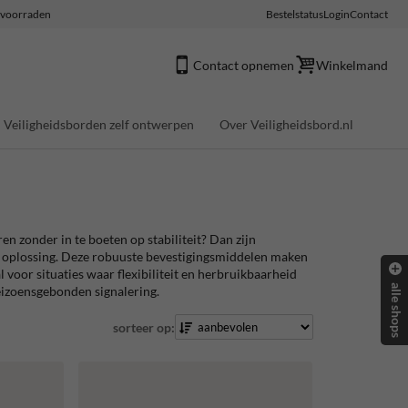
e voorraden
Bestelstatus
Login
Contact
Contact opnemen
Winkelmand
Veiligheidsborden zelf ontwerpen
Over Veiligheidsbord.nl
en zonder in te boeten op stabiliteit? Dan zijn
 oplossing. Deze robuuste bevestigingsmiddelen maken
 voor situaties waar flexibiliteit en herbruikbaarheid
alle shops
seizoensgebonden signalering.
sorteer op: