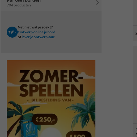
704 producten
Net niet wat je zoekt?
TIP!
Ontwerp online je bord
of
lever je ontwerp aan!