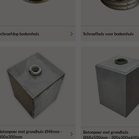
Schroefdop bodemhuls
Schroefhuls voor bodemhuls
Betonpoer met grondhuls Ø48mm -
Betonpoer met grondhuls
300x300mm
Ø48x500mm - 300x300x60