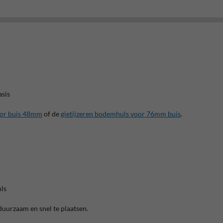
sis
oor buis 48mm
of de
gietijzeren bodemhuls voor 76mm buis
.
uls
uurzaam en snel te plaatsen.