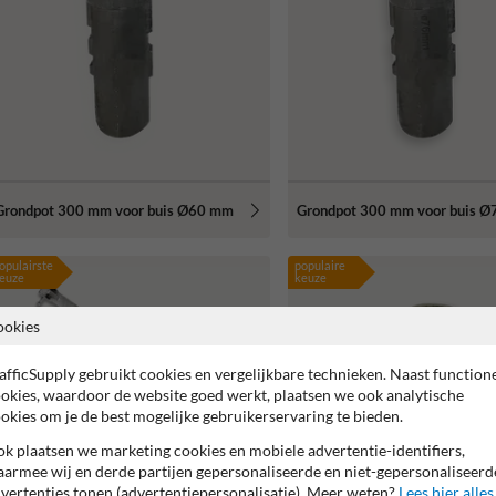
Grondpot 300 mm voor buis Ø60 mm
Grondpot 300 mm voor buis 
opulairste
populaire
euze
keuze
ookies
afficSupply gebruikt cookies en vergelijkbare technieken. Naast function
okies, waardoor de website goed werkt, plaatsen we ook analytische
okies om je de best mogelijke gebruikerservaring te bieden.
k plaatsen we marketing cookies en mobiele advertentie-identifiers,
armee wij en derde partijen gepersonaliseerde en niet-gepersonaliseerd
vertenties tonen (advertentiepersonalisatie). Meer weten?
Lees hier alles