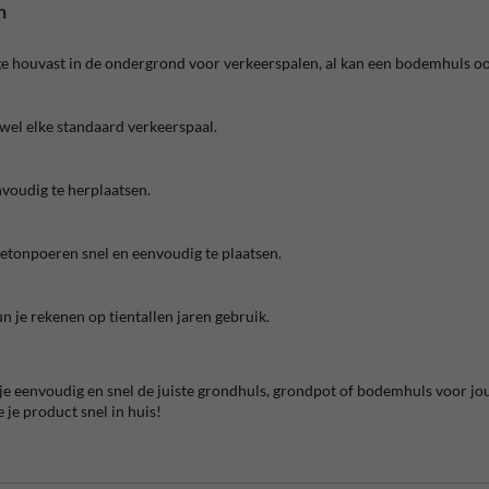
n
e houvast in de ondergrond voor verkeerspalen, al kan een bodemhuls ook
wel elke standaard verkeerspaal.
nvoudig te herplaatsen.
betonpoeren snel en eenvoudig te plaatsen.
 je rekenen op tientallen jaren gebruik.
 je eenvoudig en snel de juiste grondhuls, grondpot of bodemhuls voor jo
je product snel in huis!