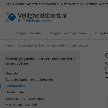
Nr. 1 webshop voor veiligheidsborden en -pictogrammen
Supersnelle levering
Veiligheidsborden
Veiligheidspictogrammen
Bouwplaa
Home
Bevestigingsmiddelen verkeersborden
Grondpotten
Bevestigingsmiddelen verkeersborden >
Grondpotten
Wi
gr
he
Flespalen
be
Gereedschappen en toebehoren
Grondpotten
Houten palen
Lessenaar montageframes
Mastbeugels variabel