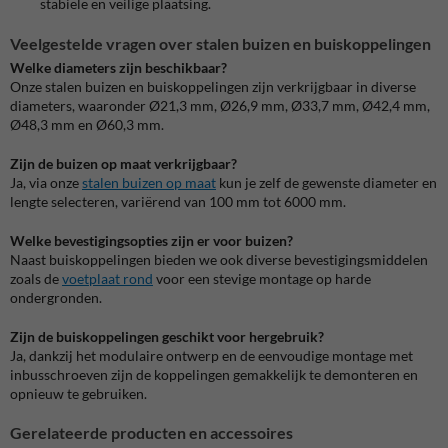
stabiele en veilige plaatsing.
Veelgestelde vragen over stalen buizen en buiskoppelingen
Welke diameters zijn beschikbaar?
Onze stalen buizen en buiskoppelingen zijn verkrijgbaar in diverse
diameters, waaronder Ø21,3 mm, Ø26,9 mm, Ø33,7 mm, Ø42,4 mm,
Ø48,3 mm en Ø60,3 mm.
Zijn de buizen op maat verkrijgbaar?
Ja, via onze
stalen buizen op maat
kun je zelf de gewenste diameter en
lengte selecteren, variërend van 100 mm tot 6000 mm.
Welke bevestigingsopties zijn er voor buizen?
Naast buiskoppelingen bieden we ook diverse bevestigingsmiddelen
zoals de
voetplaat rond
voor een stevige montage op harde
ondergronden.
Zijn de buiskoppelingen geschikt voor hergebruik?
Ja, dankzij het modulaire ontwerp en de eenvoudige montage met
inbusschroeven zijn de koppelingen gemakkelijk te demonteren en
opnieuw te gebruiken.
Gerelateerde producten en accessoires