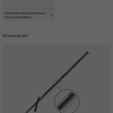
Verkeersbordbeugel standaard
(set 2 stuks) Ø48mm
Of zocht je dit?