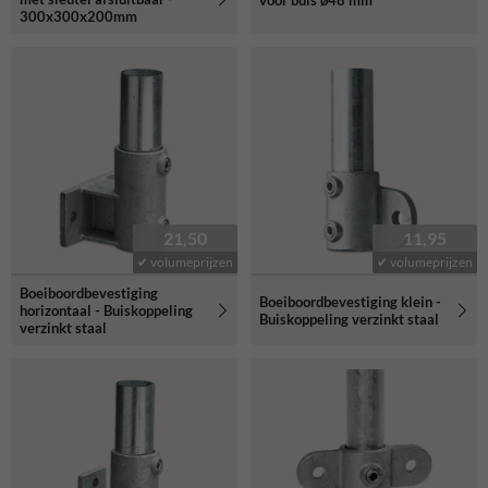
voor buis ø48 mm
300x300x200mm
21,50
11,95
✔ volumeprijzen
✔ volumeprijzen
Boeiboordbevestiging
Boeiboordbevestiging klein -
horizontaal - Buiskoppeling
Buiskoppeling verzinkt staal
verzinkt staal