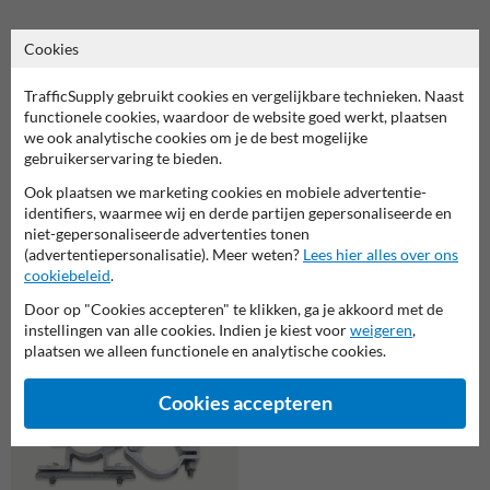
Gerelateerde producten
Cookies
TrafficSupply gebruikt cookies en vergelijkbare technieken. Naast
functionele cookies, waardoor de website goed werkt, plaatsen
we ook analytische cookies om je de best mogelijke
gebruikerservaring te bieden.
Ook plaatsen we marketing cookies en mobiele advertentie-
identifiers, waarmee wij en derde partijen gepersonaliseerde en
niet-gepersonaliseerde advertenties tonen
(advertentiepersonalisatie). Meer weten?
Lees hier alles over ons
cookiebeleid
.
Verkeersbordbeugel Ø48mm
ANTI-DIEFSTAL (set 2 stuks)
Door op "Cookies accepteren" te klikken, ga je akkoord met de
Bordbeugelset paal variabel -
instellingen van alle cookies. Indien je kiest voor
weigeren
,
RVS klemband (set 2 stuks)
plaatsen we alleen functionele en analytische cookies.
Cookies accepteren