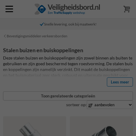
Snelle levering, ook bij maatwerk!
Bevestigingsmiddelen verkeersborden
Stalen buizen en buiskoppelingen
Deze stalen buizen en buiskoppelingen zijn zowel binnen als buiten te
gebruiken en zijn goed beschermd tegen roestvorming. De stalen buis
en koppelingen zijn namelijk verzinkt. Dit maakt de buiskoppelingen
en het buismateriaal zeer sterk, robuust en uitermate geschikt voor
buiten.. De stalen buizen en buiskoppelingen zijn te verkijgen in
Lees meer
meerdere diameters. Welke buiskoppelingen verkrijgbaar zijn in
welke diameter varieert per buiskoppeling.
Toon gerelateerde categorieën
sorteer op: