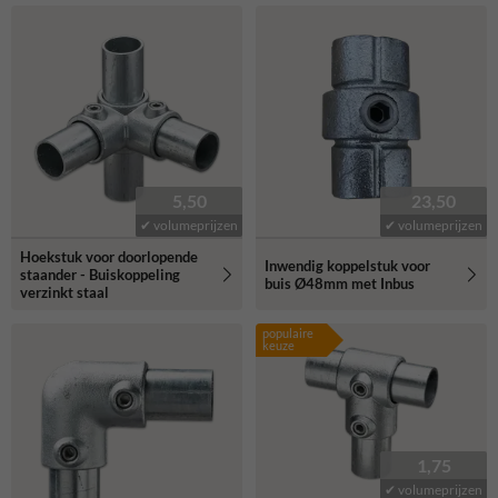
5,50
23,50
✔ volumeprijzen
✔ volumeprijzen
Hoekstuk voor doorlopende
Inwendig koppelstuk voor
staander - Buiskoppeling
buis Ø48mm met Inbus
verzinkt staal
populaire
keuze
1,75
✔ volumeprijzen