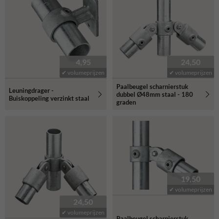
4,95
24,50
✔ volumeprijzen
✔ volumeprijzen
Paalbeugel scharnierstuk
Leuningdrager -
dubbel Ø48mm staal - 180
Buiskoppeling verzinkt staal
graden
19,50
✔ volumeprijzen
24,50
✔ volumeprijzen
Paalbeugel scharnierstuk