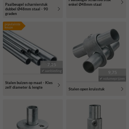
Paalbeugel scharnierstuk
enkel Ø48mm staal
dubbel Ø48mm staal - 90
graden
populairste
keuze
7,25
✔ aanbieding
9,75
✔ volumeprijzen
Stalen buizen op maat - Kies
zelf diameter & lengte
Stalen open kruisstuk