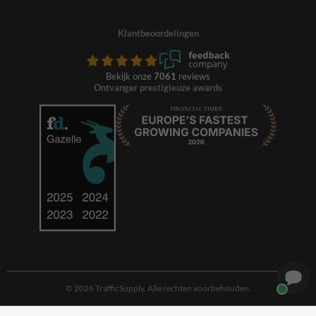
Klantbeoordelingen
Bekijk onze
7061
reviews
Ontvanger prestigieuze awards
© 2026 TrafficSupply. Alle rechten voorbehouden.