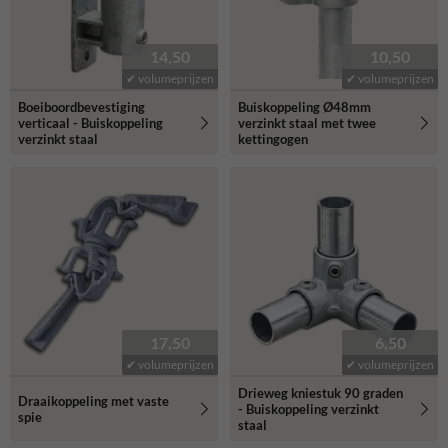
14,50
10,50
✔ volumeprijzen
✔ volumeprijzen
Boeiboordbevestiging
Buiskoppeling Ø48mm
verticaal - Buiskoppeling
verzinkt staal met twee
verzinkt staal
kettingogen
17,50
6,50
✔ volumeprijzen
✔ volumeprijzen
Drieweg kniestuk 90 graden
Draaikoppeling met vaste
- Buiskoppeling verzinkt
spie
staal