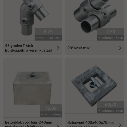
6,75
7,50
✔ volumeprijzen
✔ volumeprijzen
45 graden T-stuk -
90° kruisstuk
Buiskoppeling verzinkt staal
60,50
75,00
✔ volumeprijzen
✔ aanbieding
Betonblok voor buis Ø48mm
Betonvoet 400x400x70mm
met sleutel afsluitbaar -