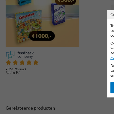
C
Tr
co
co
Oo
wa
ad
ov
Do
7061
reviews
va
Rating
9.4
en
Gerelateerde producten