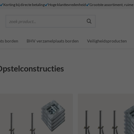
Korting bij directe betaling
Hoge klanttevredenheid
Grootste assortiment, ruim
zoek product...
ts borden
BHV verzamelplaats borden
Veiligheidsproducten
pstelconstructies