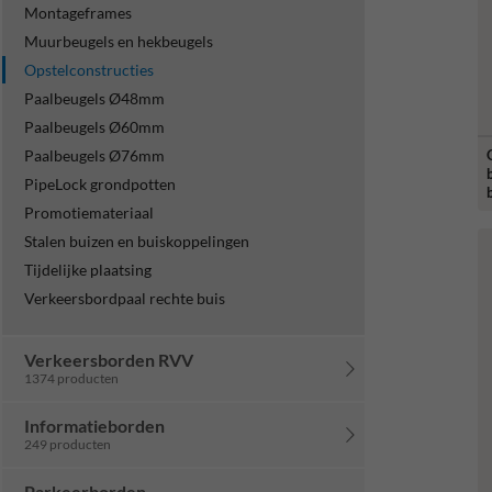
Montageframes
Muurbeugels en hekbeugels
Opstelconstructies
Paalbeugels Ø48mm
Paalbeugels Ø60mm
Paalbeugels Ø76mm
PipeLock grondpotten
Promotiemateriaal
Stalen buizen en buiskoppelingen
Tijdelijke plaatsing
Verkeersbordpaal rechte buis
Verkeersborden RVV
1374 producten
Informatieborden
249 producten
Parkeerborden