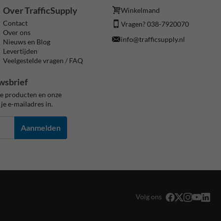
Over TrafficSupply
Winkelmand
Contact
Vragen? 038-7920070
Over ons
info@trafficsupply.nl
Nieuws en Blog
Levertijden
Veelgestelde vragen / FAQ
wsbrief
ze producten en onze
je e-mailadres in.
Aanmelden
Volg ons