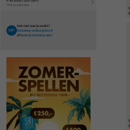
704 producten
Net niet wat je zoekt?
TIP!
Ontwerp online je bord
of
lever je ontwerp aan!