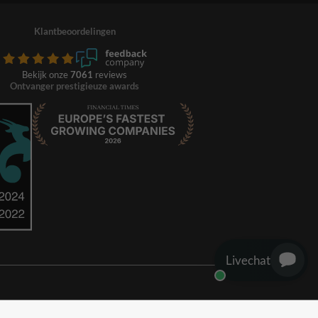
Klantbeoordelingen
Bekijk onze
7061
reviews
Ontvanger prestigieuze awards
Livechat