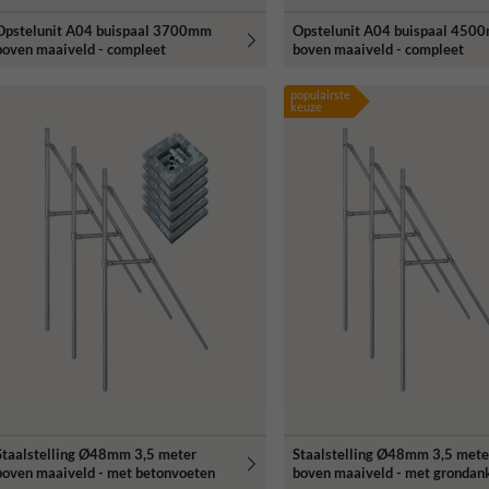
Opstelunit A04 buispaal 3700mm
Opstelunit A04 buispaal 450
boven maaiveld - compleet
boven maaiveld - compleet
populairste
keuze
Staalstelling Ø48mm 3,5 meter
Staalstelling Ø48mm 3,5 mete
boven maaiveld - met betonvoeten
boven maaiveld - met grondan