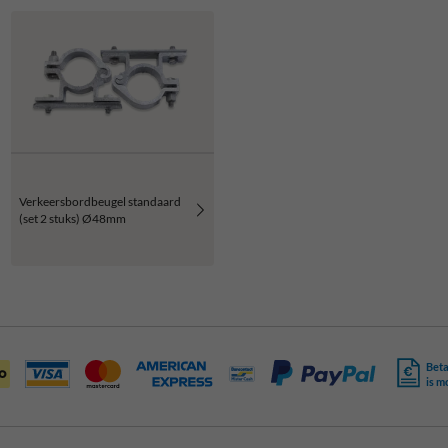
Verkeersbordbeugel standaard
(set 2 stuks) Ø48mm
Beta
is m