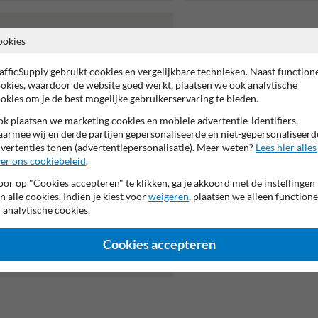
ookies
afficSupply gebruikt cookies en vergelijkbare technieken. Naast function
okies, waardoor de website goed werkt, plaatsen we ook analytische
okies om je de best mogelijke gebruikerservaring te bieden.
k plaatsen we marketing cookies en mobiele advertentie-identifiers,
armee wij en derde partijen gepersonaliseerde en niet-gepersonaliseerd
vertenties tonen (advertentiepersonalisatie). Meer weten?
Lees hier alles
er ons cookiebeleid
.
or op "Cookies accepteren" te klikken, ga je akkoord met de instellingen
n alle cookies. Indien je kiest voor
weigeren
, plaatsen we alleen functione
 analytische cookies.
Cookies accepteren
Staalstelling Ø48mm 4,5 meter
boven maaiveld - met grondankers