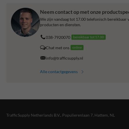
Neem contact op met onze productspeci
We zijn vandaag tot 17.00 telefonisch bereikbaar v
producten en diensten.
038-7920070
bereikbaar tot 17.00
Chat met ons
online
info@trafficsupply.nl
Alle contactgegevens
TrafficSupply Netherlands B.V.,
Populierenlaan 7
,
Hattem, NL