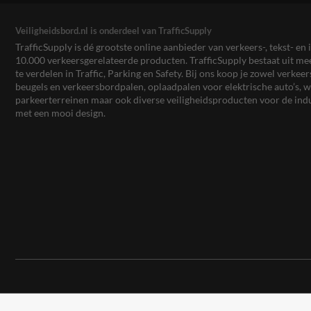
Veiligheidsbord.nl is onderdeel van TrafficSupply
TrafficSupply is dé grootste online aanbieder van verkeers-, tekst- 
10.000 verkeersgerelateerde producten. TrafficSupply bestaat uit 
te verdelen in Traffic, Parking en Safety. Bij ons koop je zowel verk
beugels en verkeersbordpalen, oplaadpalen voor elektrische auto’s
parkeerterreinen maar ook diverse veiligheidsproducten voor de ind
met een mooi design.