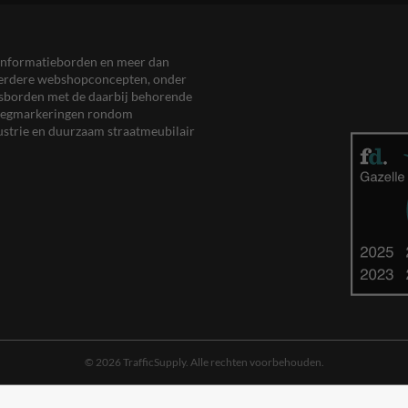
en informatieborden en meer dan
meerdere webshopconcepten, onder
eersborden met de daarbij behorende
, wegmarkeringen rondom
ustrie en duurzaam straatmeubilair
© 2026 TrafficSupply. Alle rechten voorbehouden.