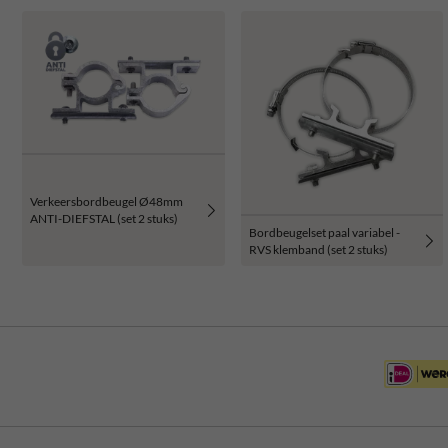
Verkeersbordbeugel Ø48mm
ANTI-DIEFSTAL (set 2 stuks)
Bordbeugelset paal variabel -
RVS klemband (set 2 stuks)