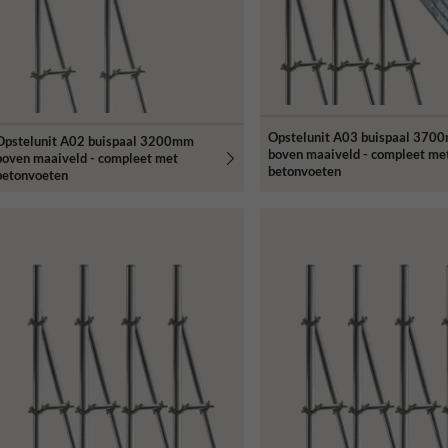
Opstelunit A03 buispaal 370
Opstelunit A02 buispaal 3200mm
boven maaiveld - compleet me
boven maaiveld - compleet met
betonvoeten
betonvoeten