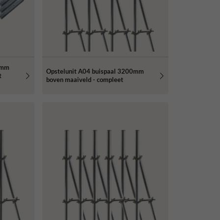
0mm
Opstelunit A04 buispaal 3200mm
t
boven maaiveld - compleet