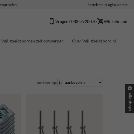
e voorraden
Bestelstatus
Login
Contact
Vragen? 038-7920070
Winkelmand
Veiligheidsborden zelf ontwerpen
Over Veiligheidsbord.nl
sorteer op:
alle shops