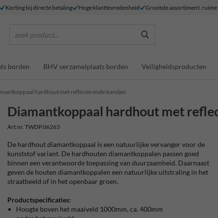
Korting bij directe betaling
Hoge klanttevredenheid
Grootste assortiment, ruim
zoek product...
ts borden
BHV verzamelplaats borden
Veiligheidsproducten
mantkoppaal hardhout met reflecterende bandjes
Diamantkoppaal hardhout met refle
Art.nr. TWDP.06263
De hardhout diamantkoppaal is een natuurlijke vervanger voor de
kunststof variant. De hardhouten diamantkoppalen passen goed
binnen een verantwoorde toepassing van duurzaamheid. Daarnaast
geven de houten diamantkoppalen een natuurlijke uitstraling in het
straatbeeld of in het openbaar groen.
Productspecificaties:
Hoogte boven het maaiveld 1000mm, ca. 400mm