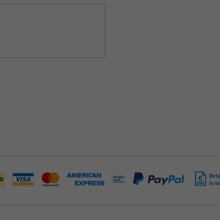
Beta
is m