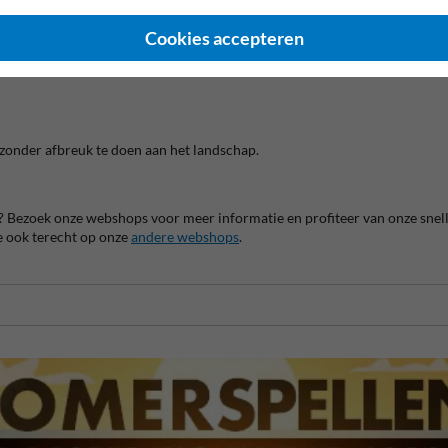
bij:
Cookies accepteren
, zonder afbreuk te doen aan het landschap.
? Bezoek onze webshops voor meer informatie en profiteer van onze snell
je ook terecht op onze
andere webshops
.