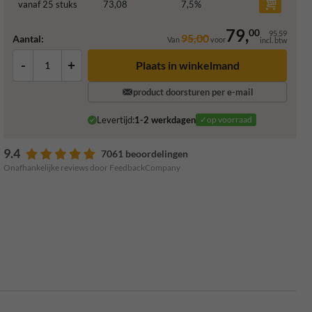
vanaf 25 stuks
73,08
7,5
%
79,
00
95,59
95,00
Aantal:
Van
voor
incl. btw
-
+
Plaats in winkelmand
product doorsturen per e-mail
Levertijd:
1-2 werkdagen
✓op voorraad
9.4
7061 beoordelingen
Onafhankelijke reviews door FeedbackCompany