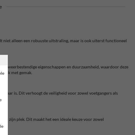
e
niet alleen een robuuste uitstraling, maar is ook uiterst functioneel
m zijn weerbestendige eigenschappen en duurzaamheid, waardoor deze
et werk met gemak.
ele
chtbaar is. Dit verhoogt de veiligheid voor zowel voetgangers als
ving.
e
g op zijn plek. Dit maakt het een ideale keuze voor zowel
le