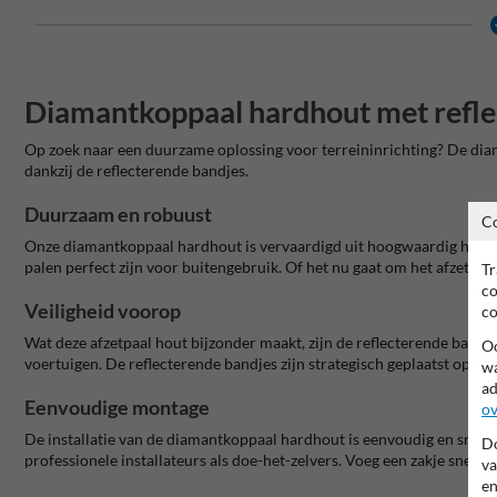
Diamantkoppaal hardhout met refle
Op zoek naar een duurzame oplossing voor terreininrichting? De diaman
dankzij de reflecterende bandjes.
Duurzaam en robuust
C
Onze diamantkoppaal hardhout is vervaardigd uit hoogwaardig hardh
palen perfect zijn voor buitengebruik. Of het nu gaat om het afzetten
Tr
co
Veiligheid voorop
co
Wat deze afzetpaal hout bijzonder maakt, zijn de reflecterende bandjes
Oo
voertuigen. De reflecterende bandjes zijn strategisch geplaatst op de
wa
ad
Eenvoudige montage
ov
De installatie van de diamantkoppaal hardhout is eenvoudig en snel. M
Do
professionele installateurs als doe-het-zelvers. Voeg een zakje snelbe
va
en