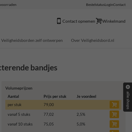
e voorraden
Bestelstatus
Login
Contact
Contact opnemen
Winkelmand
Veiligheidsborden zelf ontwerpen
Over Veiligheidsbord.nl
cterende bandjes
Volumeprijzen
alle shops
Aantal
Prijs per stuk
Je voordeel
per stuk
79,00
vanaf 5 stuks
77,02
2,5
%
vanaf 10 stuks
75,05
5,0
%