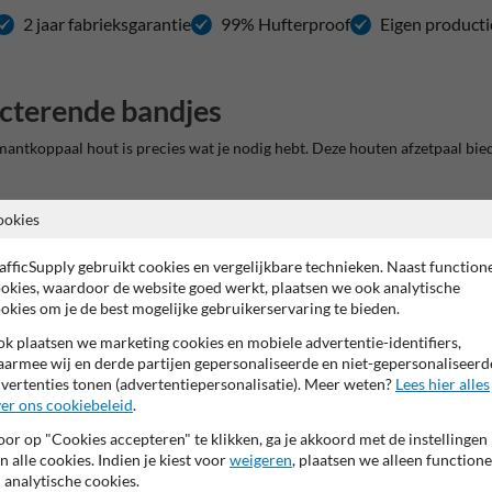
2 jaar fabrieksgarantie
99% Hufterproof
Eigen producti
cterende bandjes
tkoppaal hout is precies wat je nodig hebt. Deze houten afzetpaal biedt 
ookies
out, wat garant staat voor een lange levensduur. Hardhout is bekend o
 van een parkeerplaats of het markeren van een terrein, deze paal doet h
afficSupply gebruikt cookies en vergelijkbare technieken. Naast function
okies, waardoor de website goed werkt, plaatsen we ook analytische
okies om je de best mogelijke gebruikerservaring te bieden.
. Deze zorgen ervoor dat de paal ook 's nachts en bij slecht weer goed zi
k plaatsen we marketing cookies en mobiele advertentie-identifiers,
 paal, waardoor ze optimaal reflecteren en bijdragen aan een veilige omge
armee wij en derde partijen gepersonaliseerde en niet-gepersonaliseerd
vertenties tonen (advertentiepersonalisatie). Meer weten?
Lees hier alles
er ons cookiebeleid
.
et de juiste gereedschappen en een beetje grondwerk, staat de paal stevi
or op "Cookies accepteren" te klikken, ga je akkoord met de instellingen
ton toe voor extra stevigheid
n alle cookies. Indien je kiest voor
weigeren
, plaatsen we alleen functione
 analytische cookies.