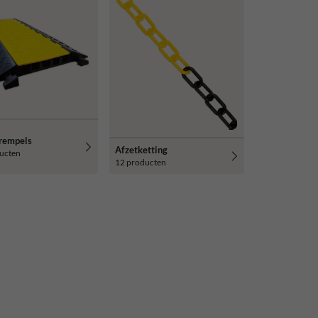
rempels
Afzetketting
ucten
12 producten