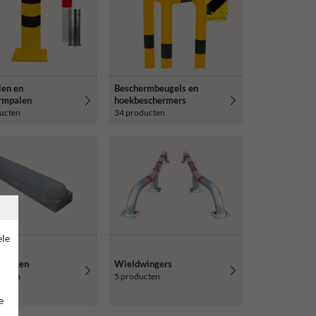
en en
Beschermbeugels en
rmpalen
hoekbeschermers
ucten
34 producten
ele
lokken
Wieldwingers
ucten
5 producten
e