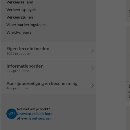
Verkeerseiland
Verkeersspiegels
Verkeerszuilen
Vloermarkeringstapes
Wieldwingers
Eigen terrein borden
1083 producten
Informatieborden
249 producten
Aanrijdbeveiliging en bescherming
409 producten
Net niet wat je zoekt?
TIP!
Ontwerp online je bord
of
lever je ontwerp aan!