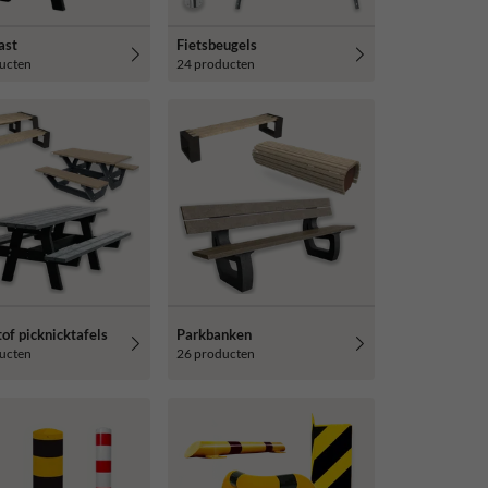
ast
Fietsbeugels
ucten
24 producten
of picknicktafels
Parkbanken
ucten
26 producten