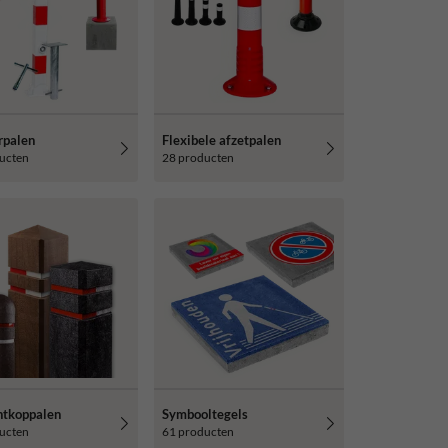
rpalen
Flexibele afzetpalen
ucten
28 producten
tkoppalen
Symbooltegels
ucten
61 producten