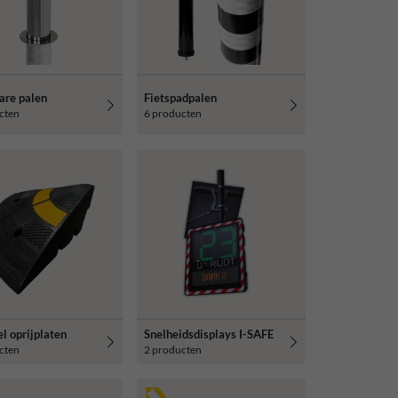
are palen
Fietspadpalen
cten
6 producten
l oprijplaten
Snelheidsdisplays I-SAFE
cten
2 producten