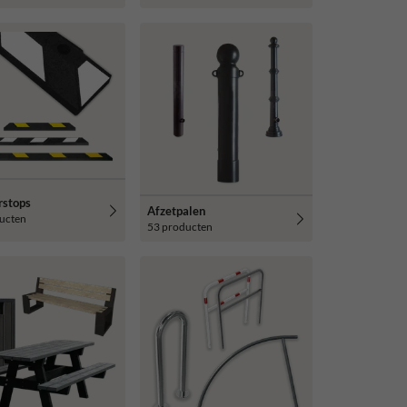
rstops
Afzetpalen
ucten
53 producten