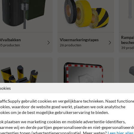
Rampal
Afvalbakken
Vloermarkeringstapes
besche
35 producten
26 producten
39 prod
ookies
afficSupply gebruikt cookies en vergelijkbare technieken. Naast function
okies, waardoor de website goed werkt, plaatsen we ook analytische
Jumbob
okies om je de best mogelijke gebruikerservaring te bieden.
13 prod
Stootbescherming
Verkeersspiegels
k plaatsen we marketing cookies en mobiele advertentie-identifiers,
27 producten
14 producten
armee wij en derde partijen gepersonaliseerde en niet-gepersonaliseerd
vertenties tonen (advertentiepersonalisatie). Meer weten?
Lees hier alles