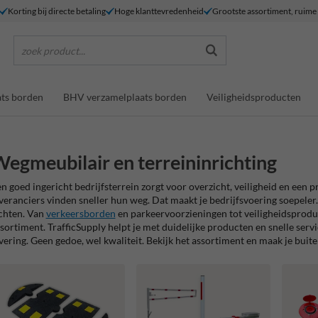
Korting bij directe betaling
Hoge klanttevredenheid
Grootste assortiment, ruim
zoek product...
ts borden
BHV verzamelplaats borden
Veiligheidsproducten
egmeubilair en terreininrichting
n goed ingericht bedrijfsterrein zorgt voor overzicht, veiligheid en ee
veranciers vinden sneller hun weg. Dat maakt je bedrijfsvoering soepeler. 
chten. Van
verkeersborden
en parkeervoorzieningen tot veiligheidsproduct
sortiment. TrafficSupply helpt je met duidelijke producten en snelle servic
vering. Geen gedoe, wel kwaliteit. Bekijk het assortiment en maak je buite