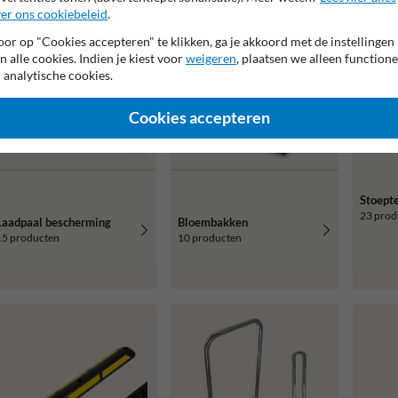
er ons cookiebeleid
.
or op "Cookies accepteren" te klikken, ga je akkoord met de instellingen
n alle cookies. Indien je kiest voor
weigeren
, plaatsen we alleen functione
 analytische cookies.
Cookies accepteren
Stoept
23 prod
Laadpaal bescherming
Bloembakken
15 producten
10 producten