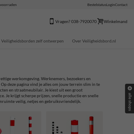
e voorraden
Bestelstatus
Login
Contact
Vragen? 038-7920070
Winkelmand
Veiligheidsborden zelf ontwerpen
Over Veiligheidsbord.nl
n prettige werkomgeving. Werknemers, bezoekers en
Op deze pagina vind je alles om jouw terrein slim in te
en en straatmeubilair. Je kiest uit een groot
alle shops
e. Je krijgt scherpe prijzen, snelle productie en snelle
nruimte veilig, netjes en gebruiksvriendelijk.