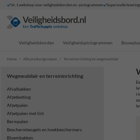
Nr. 1 webshop voor veiligheidsborden en -pictogrammen
Supersnelle levering
Veiligheidsborden
Veiligheidspictogrammen
Bouwplaa
Home
Alle productgroepen
Terreininrichting en wegmeubilair
W
Wegmeubilair en terreininrichting
Ee
le
Afvalbakken
ri
Afzetketting
as
Afzetpalen
le
Afzetpalen met lint
Bermpalen
Beschermbeugels en hoekbeschermers
Bloembakken