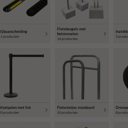
Fietsbeugels met
Rijbaanscheiding
Inzinkb
betonvoeten
11 producten
5 produ
14 producten
Afzetpalen met lint
Fietsnietjes standaard
Drempe
20 producten
10 producten
8 produ