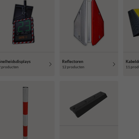
Snelheidsdisplays
Reflectoren
Kabeld
2 producten
12 producten
11 prod