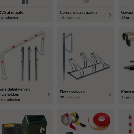
RVS afzetpalen
Conische straatpalen
Govapl
5 producten
14 producten
23 prod
Geleidehekken en
Fietsenrekken
Kunstst
sluishekken
30 producten
17 prod
16 producten