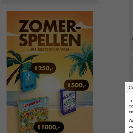
C
Tr
co
co
Oo
wa
ad