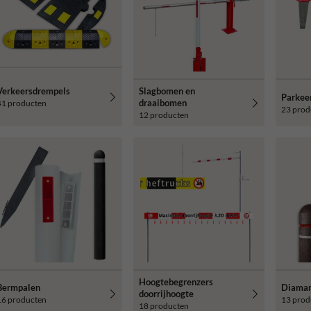
Verkeersdrempels
Slagbomen en
Parkee
draaibomen
41 producten
23 prod
12 producten
Hoogtebegrenzers
Bermpalen
Diaman
doorrijhoogte
16 producten
13 prod
18 producten