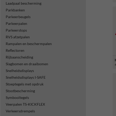
Laadpaal bescherming
Parkbanken
Parkeerbeugels
Parkeerpalen
Parkeerstops
RVS afzetpalen
Rampalen en beschermpalen
Reflectoren
Rijbaanscheiding
Slagbomen en draaibomen
Snelheidsdisplays
Snelheidsdisplays I-SAFE
Stoeptegels met opdruk
Stootbescherming
Symbooltegels
Veerpalen TS-KICKFLEX
Verkeersdrempels