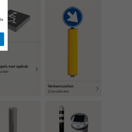
le
egels met opdruk
ucten
Verkeerszuilen
12 producten