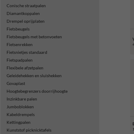
Conische straatpalen
Diamantkoppalen
Drempel oprijplaten
Fietsbeugels
Fietsbeugels met betonvoeten
Fietsenrekken
Fietsnietjes standaard
Fietspadpalen
Flexibele afzetpalen
Geleidehekken en sluishekken
Govaplast
Hoogtebegrenzers doorrijhoogte
Inzinkbare palen
Jumboblokken
Kabeldrempels
Kettingpalen
Kunststof picknicktafels