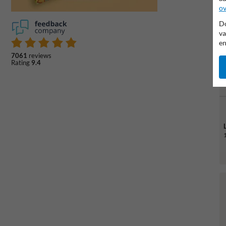
ov
Do
va
en
7061
reviews
Rating
9.4